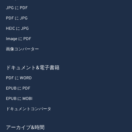
77
77
JPG に PDF
78
78
PDF に JPG
79
79
HEIC に JPG
80
80
Image に PDF
81
81
画像コンバーター
82
82
83
83
ドキュメント&電子書籍
84
84
PDF に WORD
85
85
EPUB に PDF
86
86
EPUB に MOBI
87
87
ドキュメントコンバータ
88
88
89
89
アーカイブ&時間