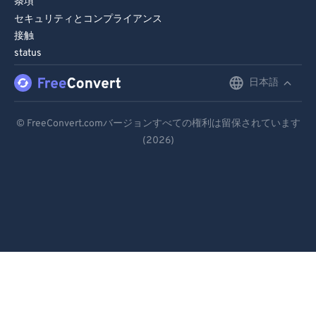
条項
セキュリティとコンプライアンス
接触
status
日本語
English
Deutsch
© FreeConvert.comバージョンすべての権利は留保されています
(2026)
Español
Français
Português
Italiano
Dutch
日本語
简体中文