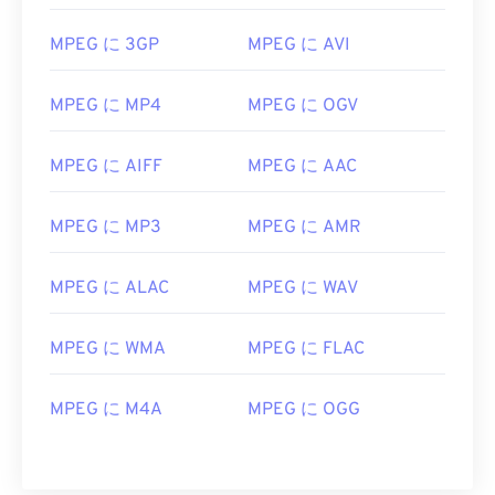
11
11
11
11
11
11
11
11
MPEG に 3GP
MPEG に AVI
12
12
12
12
12
12
12
12
13
13
13
13
13
13
13
13
MPEG に MP4
MPEG に OGV
14
14
14
14
14
14
14
14
MPEG に AIFF
MPEG に AAC
15
15
15
15
15
15
15
15
16
16
16
16
16
16
16
16
MPEG に MP3
MPEG に AMR
17
17
17
17
17
17
17
17
18
18
18
18
18
18
18
18
MPEG に ALAC
MPEG に WAV
19
19
19
19
19
19
19
19
MPEG に WMA
MPEG に FLAC
20
20
20
20
20
20
20
20
21
21
21
21
21
21
21
21
MPEG に M4A
MPEG に OGG
22
22
22
22
22
22
22
22
23
23
23
23
23
23
23
23