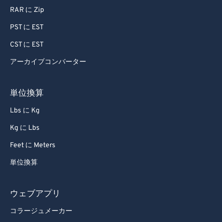
90
90
RAR に Zip
91
91
PST に EST
92
92
CST に EST
93
93
アーカイブコンバーター
94
94
95
95
単位換算
96
96
Lbs に Kg
97
97
Kg に Lbs
98
98
Feet に Meters
99
99
単位換算
ウェブアプリ
コラージュメーカー