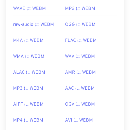
https://en.wikipedia.org/wiki/MPEG-1
役立つリンク:
WAVE に WEBM
MP2 に WEBM
https://en.wikipedia.org/wiki/WebM
https://tools.google.com/dlpage/webmmf/
raw-audio に WEBM
OGG に WEBM
M4A に WEBM
FLAC に WEBM
WMA に WEBM
WAV に WEBM
ALAC に WEBM
AMR に WEBM
MP3 に WEBM
AAC に WEBM
AIFF に WEBM
OGV に WEBM
MP4 に WEBM
AVI に WEBM