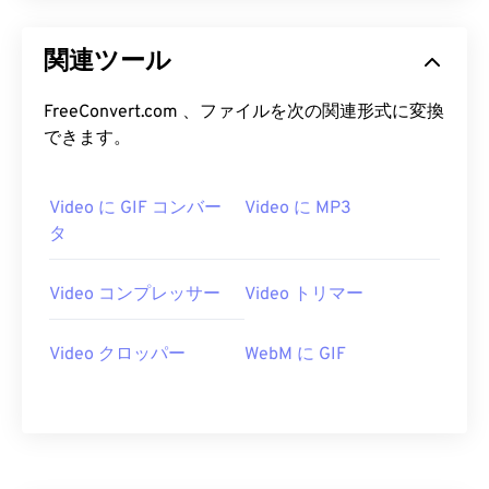
24
24
24
24
24
24
25
25
25
25
25
25
関連ツール
26
26
26
26
26
26
FreeConvert.com 、ファイルを次の関連形式に変換
27
27
27
27
27
27
できます。
28
28
28
28
28
28
29
29
29
29
29
29
Video に GIF コンバー
Video に MP3
30
30
30
30
30
30
タ
31
31
31
31
31
31
Video コンプレッサー
Video トリマー
32
32
32
32
32
32
33
33
33
33
33
33
Video クロッパー
WebM に GIF
34
34
34
34
34
34
35
35
35
35
35
35
36
36
36
36
36
36