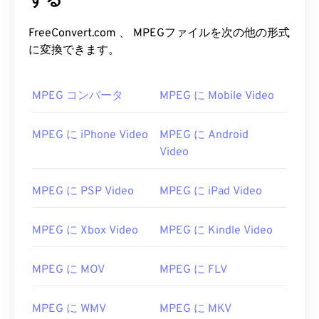
する
00
00
00
00
00
00
00
00
FreeConvert.com 、 MPEGファイルを次の他の形式
に変換できます。
00
00
00
00
00
00
00
00
01
01
01
01
01
01
01
01
MPEG コンバータ
MPEG に Mobile Video
02
02
02
02
02
02
02
02
MPEG に iPhone Video
MPEG に Android
03
03
03
03
03
03
03
03
Video
04
04
04
04
04
04
04
04
05
05
05
05
05
05
05
05
MPEG に PSP Video
MPEG に iPad Video
06
06
06
06
06
06
06
06
MPEG に Xbox Video
MPEG に Kindle Video
07
07
07
07
07
07
07
07
08
08
08
08
08
08
08
08
MPEG に MOV
MPEG に FLV
09
09
09
09
09
09
09
09
10
10
10
10
10
10
10
10
MPEG に WMV
MPEG に MKV