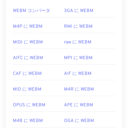
Macでは
QuickTime
で開きます。チャプター、キャ
または
Opus
コーデックで圧縮します。
プション、字幕、メタデータタグ、メニューはサポ
WEBM コンバータ
3GA に WEBM
ートされていません。インターネット経由でストリ
WEBM ファイルを開くにはどうす
ーミング再生するか、ハードウェアプレーヤーで再
ればいいですか?
M4P に WEBM
RMI に WEBM
生できます。
VLCメディアプレーヤー
と
MPlayerは
、どのオペレ
MPEGファイルを開くには、サードパーティ製のソ
MIDI に WEBM
raw に WEBM
ーティングシステム（OS）でもWEBMファイルを
フトウェアが必要になる場合があります。例えば、
開くことができます。WEBMファイルを開くのに適
ファイルにMPEG-2ビデオが含まれている場合など
AIFC に WEBM
MP1 に WEBM
した他の選択肢としては、Microsoft Windows OS
です。その場合は、MPEG-2ビデオデコーダー
の場合は
Winamp
、Mac OS Xの場合は
Elmediaなど
（DVDデコーダーパック）をダウンロードしてくだ
があります。
CAF に WEBM
AIF に WEBM
さい。それでもうまくいかない場合は、
VLCメデ
ィアプレーヤー
をお試しください。
MicrosoftブラウザにはWebM
コーデック
が組み込ま
MID に WEBM
M4R に WEBM
れていません。そのため、
コーデックは
別途インス
開発元:
Motion Picture Experts Group (MPEG)
トールする必要があります。ただし、ほとんどのブ
初回リリース:
1988年
ラウザはWEBMファイルをサポートしています。
OPUS に WEBM
APE に WEBM
役立つリンク:
開発元:
Google
、
CoreCodec, Inc.
M4B に WEBM
OGA に WEBM
https://en.wikipedia.org/wiki/Moving_Picture_Experts_
初回リリース:
2010