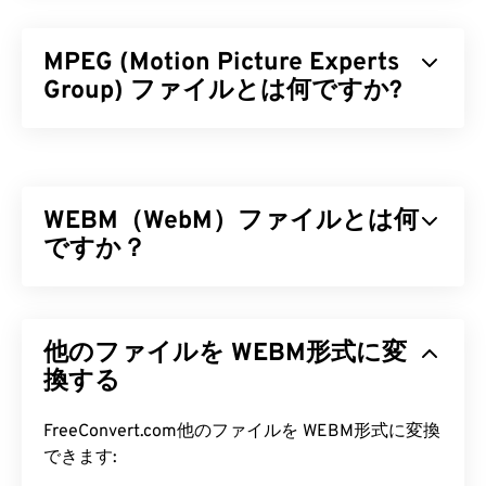
MPEG (Motion Picture Experts
Group) ファイルとは何ですか?
Motion Picture Experts Group（MPEG）は、デジ
タルビデオファイル形式の
ファミリー
であり、その
規格を策定した組織の名称でもあります。このファ
WEBM（WebM）ファイルとは何
イル形式は、
コーデック
を用いた高度な圧縮技術を
採用しており、比較的高画質で小さなファイルサイ
ですか？
ズを実現します。MPEGファイル拡張子は、
MPEG-1
形式と最も密接に関連しています。
WebM（WEBM）は、Web向けに設計された
フリー
ライセンスの
ファイルコンテナです。特に、当初は
MPEG ファイルを開くにはどうす
他のファイルを WEBM形式に変
HTML5との互換性を考慮して設計されました。チ
ればいいですか?
ャプター、キャプション、字幕、メタデータタグ、
換する
ストリーミング、添付ファイル、3Dコーデック、
MPEGファイルは、ほとんどの場合、オペレーティ
3Dコンテナ、ハードウェアプレーヤーをサポート
FreeConvert.com他のファイルを WEBM形式に変換
ングシステムのデフォルトのビデオプレーヤーで開
しています。WEBMは、ビデオストリームを
VP8
ま
できます:
きます。Windowsでは
Windows Media Player
で、
たは
VP9
コーデックで圧縮し、オーディオを
Vorbis