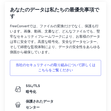
37
37
37
37
37
37
38
38
38
38
38
38
あなたのデータは私たちの最優先事項で
す
39
39
39
39
39
39
40
40
40
40
40
40
FreeConvertでは、ファイルの変換だけでなく、保護も行
います。画像、動画、文書など、どんなファイルでも、堅
41
41
41
41
41
41
牢なセキュリティフレームワークにより、お客様のデータ
は常に安全です。高度な暗号化、安全なデータセンター、
42
42
42
42
42
42
そして綿密な監視体制により、データの安全性をあらゆる
43
43
43
43
43
43
側面から確保しています。
44
44
44
44
44
44
当社のセキュリティへの取り組みについて詳しくは
45
45
45
45
45
45
こちらをご覧ください
46
46
46
46
46
46
47
47
47
47
47
47
SSL/TLS
暗号化
48
48
48
48
48
48
49
49
49
49
49
49
保護されたデータ
センター
50
50
50
50
50
50