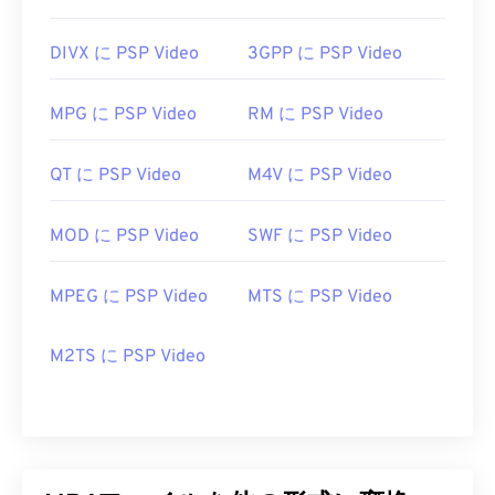
役立つリンク:
DIVX に PSP Video
3GPP に PSP Video
https://en.wikipedia.org/wiki/MPEG-4
https://mpeg.chiariglione.org/standards/mpeg-
MPG に PSP Video
RM に PSP Video
4.html
QT に PSP Video
M4V に PSP Video
MOD に PSP Video
SWF に PSP Video
MPEG に PSP Video
MTS に PSP Video
M2TS に PSP Video