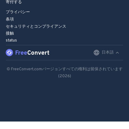
寄付する
プライバシー
条項
セキュリティとコンプライアンス
接触
status
日本語
English
Deutsch
© FreeConvert.comバージョンすべての権利は留保されています
(2026)
Español
Français
Português
Italiano
Dutch