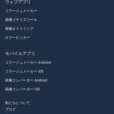
92
92
ウェブアプリ
93
93
コラージュメーカー
94
94
画像リサイズツール
95
95
画像をトリミング
96
96
カラーピッカー
97
97
98
98
モバイルアプリ
99
99
コラージュメーカー Android
コラージュメーカー iOS
画像コンバーター Android
画像コンバーター iOS
私たちについて
ブログ