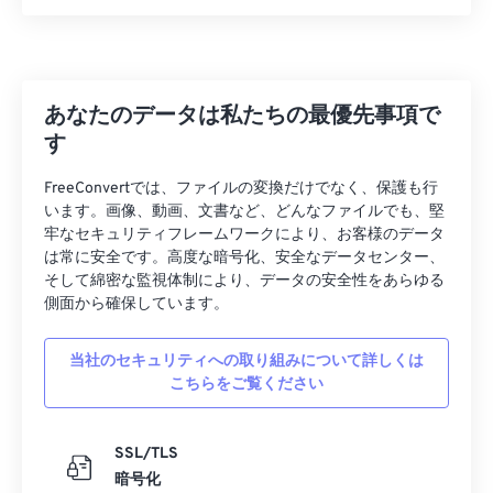
26
26
26
26
26
26
27
27
27
27
27
27
28
28
28
28
28
28
29
29
29
29
29
29
あなたのデータは私たちの最優先事項で
す
30
30
30
30
30
30
31
31
31
31
31
31
FreeConvertでは、ファイルの変換だけでなく、保護も行
います。画像、動画、文書など、どんなファイルでも、堅
32
32
32
32
32
32
牢なセキュリティフレームワークにより、お客様のデータ
は常に安全です。高度な暗号化、安全なデータセンター、
33
33
33
33
33
33
そして綿密な監視体制により、データの安全性をあらゆる
34
34
34
34
34
34
側面から確保しています。
35
35
35
35
35
35
当社のセキュリティへの取り組みについて詳しくは
36
36
36
36
36
36
こちらをご覧ください
37
37
37
37
37
37
38
38
38
38
38
38
SSL/TLS
暗号化
39
39
39
39
39
39