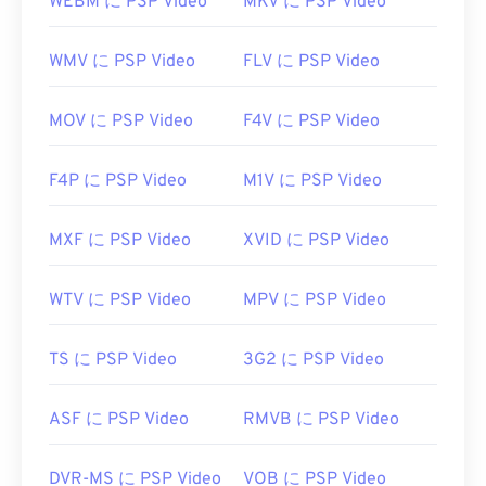
WEBM に PSP Video
MKV に PSP Video
MP4ファイルは、オペレーティングシステムのデ
フォルトのビデオプレーヤーで開きます。ファイル
WMV に PSP Video
FLV に PSP Video
をダブルクリックするだけで開くことができます。
サードパーティ製のソフトウェアは必要ありませ
ん。Windowsでは
Windows Media Player
で開きま
MOV に PSP Video
F4V に PSP Video
す。Macでは
QuickTime
で開きます。
F4P に PSP Video
M1V に PSP Video
一部のデバイス、特にモバイルデバイスでは、この
ファイル形式を開く際に問題が発生する場合があり
ます。MP4は様々なデータを含むコンテナである
MXF に PSP Video
XVID に PSP Video
ため、ファイルを開く際に問題が発生する場合は、
通常、コンテナ内のデータ（オーディオまたはビデ
WTV に PSP Video
MPV に PSP Video
オコーデック）がデバイスのOSと互換性がないこ
とを意味します。この問題を解決するには、
VLC
TS に PSP Video
3G2 に PSP Video
メディアプレーヤー
をお試しください。
開発元:
Moving Picture Experts Group (MPEG)
ASF に PSP Video
RMVB に PSP Video
規格:
ISO/IEC 14496
初回リリース:
1999年
DVR-MS に PSP Video
VOB に PSP Video