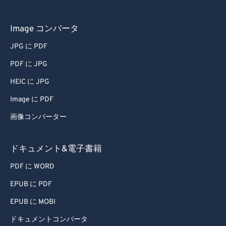
66
66
67
67
Image コンバータ
68
68
JPG に PDF
69
69
PDF に JPG
70
70
HEIC に JPG
71
71
Image に PDF
72
72
画像コンバーター
73
73
74
74
ドキュメント&電子書籍
75
75
PDF に WORD
76
76
EPUB に PDF
77
77
EPUB に MOBI
78
78
ドキュメントコンバータ