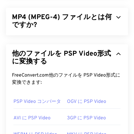
MP4 (MPEG-4) ファイルとは何
ですか?
MPEG-4（MP4）は、主に音声と動画を含むマルチ
メディアデータを保存できるコンテナ型動画フォー
他のファイルを PSP Video形式
マットです。幅広いデバイスやオペレーティングシ
ステムに対応しており、
に変換する
コーデック
を用いてファイ
ルサイズを圧縮することで、管理と保存が容易なフ
ァイル形式となっています。また、YouTubeなどの
FreeConvert.com他のファイルを PSP Video形式に
インターネットストリーミングでも人気の動画フォ
変換できます:
ーマットです。MP4は現在利用可能な動画フォー
マットの中でも最高のものの一つであると多くの人
PSP Video コンバータ
OGV に PSP Video
が考えています。
MP4 ファイルを開くにはどうすれ
AVI に PSP Video
3GP に PSP Video
ばいいですか?