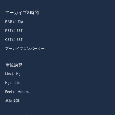
79
79
80
80
アーカイブ&時間
81
81
RAR に Zip
82
82
PST に EST
83
83
CST に EST
84
84
アーカイブコンバーター
85
85
86
86
単位換算
87
87
Lbs に Kg
88
88
Kg に Lbs
89
89
Feet に Meters
90
90
単位換算
91
91