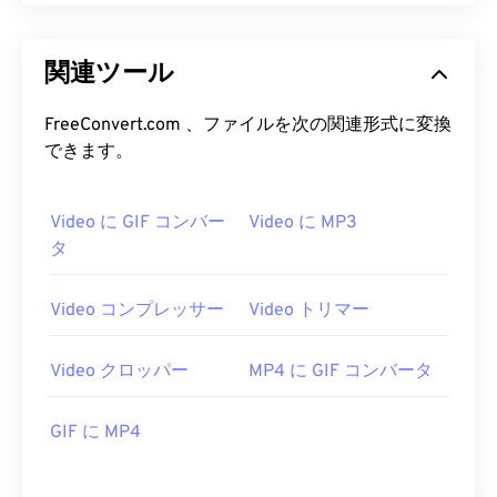
13
13
13
13
13
13
13
13
14
14
14
14
14
14
14
14
関連ツール
15
15
15
15
15
15
15
15
16
16
16
16
16
16
16
16
FreeConvert.com 、ファイルを次の関連形式に変換
できます。
17
17
17
17
17
17
17
17
18
18
18
18
18
18
18
18
Video に GIF コンバー
Video に MP3
19
19
19
19
19
19
19
19
タ
20
20
20
20
20
20
20
20
21
21
21
21
21
21
21
21
Video コンプレッサー
Video トリマー
22
22
22
22
22
22
22
22
Video クロッパー
MP4 に GIF コンバータ
23
23
23
23
23
23
23
23
24
24
24
24
24
24
GIF に MP4
25
25
25
25
25
25