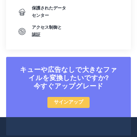
40
40
40
40
40
40
保護されたデータ
センター
41
41
41
41
41
41
アクセス制御と
42
42
42
42
42
42
認証
43
43
43
43
43
43
44
44
44
44
44
44
45
45
45
45
45
45
キューや広告なしで大きなファ
46
46
46
46
46
46
イルを変換したいですか?
47
47
47
47
47
47
今すぐアップグレード
48
48
48
48
48
48
49
49
49
49
49
49
サインアップ
50
50
50
50
50
50
51
51
51
51
51
51
52
52
52
52
52
52