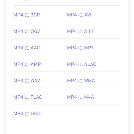
00
00
00
00
00
00
00
00
01
01
01
01
01
01
01
01
MP4 に 3GP
MP4 に AVI
02
02
02
02
02
02
02
02
MP4 に OGV
MP4 に AIFF
03
03
03
03
03
03
03
03
04
04
04
04
04
04
04
04
MP4 に AAC
MP4 に MP3
05
05
05
05
05
05
05
05
MP4 に AMR
MP4 に ALAC
06
06
06
06
06
06
06
06
07
07
07
07
07
07
07
07
MP4 に WAV
MP4 に WMA
08
08
08
08
08
08
08
08
09
09
09
09
09
09
09
09
MP4 に FLAC
MP4 に M4A
10
10
10
10
10
10
10
10
MP4 に OGG
11
11
11
11
11
11
11
11
12
12
12
12
12
12
12
12