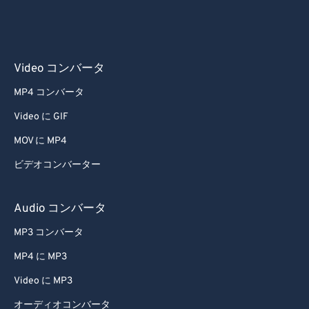
53
53
53
53
53
53
54
54
54
54
54
54
55
55
55
55
55
55
Video コンバータ
56
56
56
56
56
56
MP4 コンバータ
57
57
57
57
57
57
Video に GIF
58
58
58
58
58
58
MOV に MP4
59
59
59
59
59
59
ビデオコンバーター
60
60
61
61
Audio コンバータ
62
62
MP3 コンバータ
63
63
MP4 に MP3
64
64
Video に MP3
65
65
オーディオコンバータ