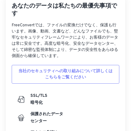
18
18
18
18
18
18
18
18
あなたのデータは私たちの最優先事項で
19
19
19
19
19
19
19
19
す
20
20
20
20
20
20
20
20
FreeConvertでは、ファイルの変換だけでなく、保護も行
21
21
21
21
21
21
21
21
います。画像、動画、文書など、どんなファイルでも、堅
牢なセキュリティフレームワークにより、お客様のデータ
22
22
22
22
22
22
22
22
は常に安全です。高度な暗号化、安全なデータセンター、
そして綿密な監視体制により、データの安全性をあらゆる
23
23
23
23
23
23
23
23
側面から確保しています。
24
24
24
24
24
24
25
25
25
25
25
25
当社のセキュリティへの取り組みについて詳しくは
こちらをご覧ください
26
26
26
26
26
26
27
27
27
27
27
27
SSL/TLS
28
28
28
28
28
28
暗号化
29
29
29
29
29
29
保護されたデータ
30
30
30
30
30
30
センター
31
31
31
31
31
31