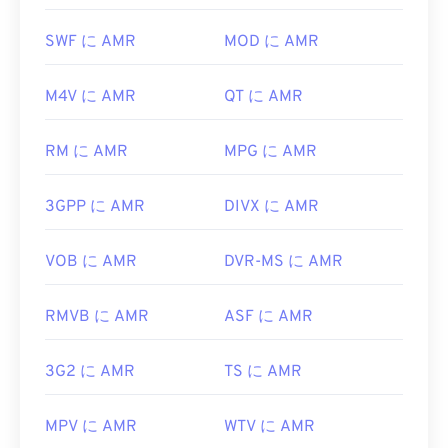
ん。Windowsでは
Windows Media Player
で開きま
話でよく使用されるため、ほとんどの
3Gモバイル
す。Macでは
QuickTime
で開きます。
デバイスで開くことができます。AMRは
VLCメディ
SWF に AMR
MOD に AMR
アプレーヤー
、
QuickTime
、
RealPlayer
、
Xine
で
一部のデバイス、特にモバイルデバイスでは、この
も開くことができます。
ファイル形式を開く際に問題が発生する場合があり
M4V に AMR
QT に AMR
ます。MP4は様々なデータを含むコンテナである
無料のオーディオ編集ソフトウェア
Audacity
などの
ため、ファイルを開く際に問題が発生する場合は、
他のソフトウェアでもAMRファイルを開くことが
RM に AMR
MPG に AMR
通常、コンテナ内のデータ（オーディオまたはビデ
できます。Audacityは
SourceForge.net
から簡単に
オコーデック）がデバイスのOSと互換性がないこ
ダウンロードできます。AMRファイルは圧縮率が
とを意味します。この問題を解決するには、
VLC
3GPP に AMR
DIVX に AMR
高く、狭帯域信号に特化しているため、音楽ファイ
メディアプレーヤー
をお試しください。
ルには適していません。
VOB に AMR
DVR-MS に AMR
開発元:
Moving Picture Experts Group (MPEG)
開発元:
第3世代パートナーシッププロジェクト
(3GPP)
規格:
ISO/IEC 14496
RMVB に AMR
ASF に AMR
初回リリース:
1999
初回リリース:
1999年
役立つリンク:
役立つリンク:
3G2 に AMR
TS に AMR
https://en.wikipedia.org/wiki/Adaptive_Multi-
https://en.wikipedia.org/wiki/MPEG-4
Rate_audio_codec
MPV に AMR
WTV に AMR
https://mpeg.chiariglione.org/standards/mpeg-