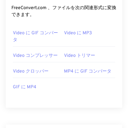
05
05
05
05
05
05
05
05
FreeConvert.com 、ファイルを次の関連形式に変換
06
06
06
06
06
06
06
06
できます。
07
07
07
07
07
07
07
07
08
08
08
08
08
08
08
08
Video に GIF コンバー
Video に MP3
タ
09
09
09
09
09
09
09
09
10
10
10
10
10
10
10
10
Video コンプレッサー
Video トリマー
11
11
11
11
11
11
11
11
12
12
12
12
12
12
12
12
Video クロッパー
MP4 に GIF コンバータ
13
13
13
13
13
13
13
13
GIF に MP4
14
14
14
14
14
14
14
14
15
15
15
15
15
15
15
15
16
16
16
16
16
16
16
16
17
17
17
17
17
17
17
17