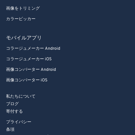
84
84
画像をトリミング
85
85
カラーピッカー
86
86
87
87
モバイルアプリ
88
88
コラージュメーカー Android
89
89
コラージュメーカー iOS
90
90
画像コンバーター Android
91
91
画像コンバーター iOS
92
92
93
93
私たちについて
ブログ
94
94
寄付する
95
95
プライバシー
96
96
条項