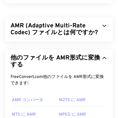
MPEG-4（MP4）は、主に音声と動画を含むマルチ
メディアデータを保存できるコンテナ型動画フォー
マットです。幅広いデバイスやオペレーティングシ
AMR (Adaptive Multi-Rate
ステムに対応しており、
コーデック
を用いてファイ
ルサイズを圧縮することで、管理と保存が容易なフ
Codec) ファイルとは何ですか?
ァイル形式となっています。また、YouTubeなどの
インターネットストリーミングでも人気の動画フォ
アダプティブ・マルチレート（AMR）は、
音声符
ーマットです。MP4は現在利用可能な動画フォー
号化
によく用いられる圧縮音声ファイルです。
マットの中でも最高のものの一つであると多くの人
他のファイルを AMR形式に変換
AMR音声コーデックは狭帯域信号に特化してお
が考えています。
り、音声録音やラジオに最適です。GSM
する
（Global
System for Mobile Communications）
や
MP4 ファイルを開くにはどうすれ
UMTS（Universal Mobile Telecommunications
FreeConvert.com他のファイルを AMR形式に変換
ばいいですか?
System）
で広く使用されています。
できます:
MP4ファイルは、オペレーティングシステムのデ
AMR ファイルを開くにはどうすれ
フォルトのビデオプレーヤーで開きます。ファイル
AMR コンバータ
M2TS に AMR
ばいいですか?
をダブルクリックするだけで開くことができます。
サードパーティ製のソフトウェアは必要ありませ
AMRファイルはMMSメッセージングを含む携帯電
MTS に AMR
MPEG に AMR