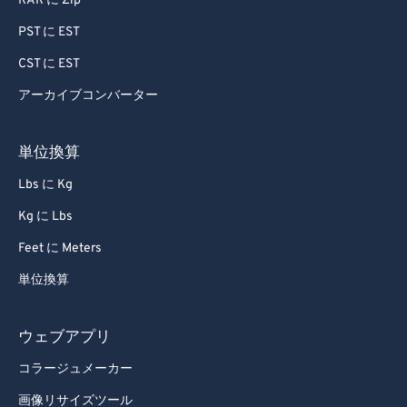
RAR に Zip
71
71
PST に EST
72
72
CST に EST
73
73
アーカイブコンバーター
74
74
75
75
単位換算
76
76
Lbs に Kg
77
77
Kg に Lbs
78
78
Feet に Meters
79
79
単位換算
80
80
81
81
ウェブアプリ
82
82
コラージュメーカー
83
83
画像リサイズツール