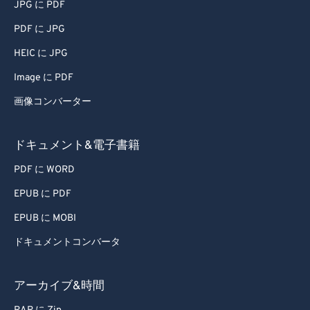
JPG に PDF
58
58
58
58
58
58
PDF に JPG
59
59
59
59
59
59
HEIC に JPG
60
60
Image に PDF
61
61
画像コンバーター
62
62
63
63
ドキュメント&電子書籍
64
64
PDF に WORD
65
65
EPUB に PDF
66
66
EPUB に MOBI
67
67
ドキュメントコンバータ
68
68
69
69
アーカイブ&時間
70
70