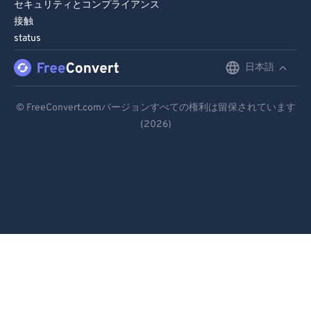
97
97
セキュリティとコンプライアンス
接触
98
98
status
99
99
日本語
English
Deutsch
© FreeConvert.comバージョンすべての権利は留保されています
(2026)
Español
Français
Português
Italiano
Dutch
日本語
简体中文