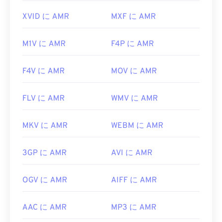
https://www.etsi.org/
4.html
XVID に AMR
MXF に AMR
M1V に AMR
F4P に AMR
F4V に AMR
MOV に AMR
FLV に AMR
WMV に AMR
MKV に AMR
WEBM に AMR
3GP に AMR
AVI に AMR
OGV に AMR
AIFF に AMR
AAC に AMR
MP3 に AMR