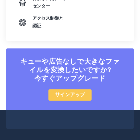
40
40
40
40
40
40
センター
41
41
41
41
41
41
アクセス制御と
42
42
42
42
42
42
認証
43
43
43
43
43
43
44
44
44
44
44
44
45
45
45
45
45
45
キューや広告なしで大きなファ
46
46
46
46
46
46
イルを変換したいですか?
47
47
47
47
47
47
今すぐアップグレード
48
48
48
48
48
48
サインアップ
49
49
49
49
49
49
50
50
50
50
50
50
51
51
51
51
51
51
52
52
52
52
52
52