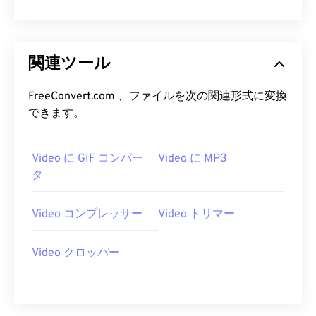
14
14
14
14
14
14
14
14
15
15
15
15
15
15
15
15
関連ツール
16
16
16
16
16
16
16
16
17
17
17
17
17
17
17
17
FreeConvert.com 、ファイルを次の関連形式に変換
18
18
18
18
18
18
18
18
できます。
19
19
19
19
19
19
19
19
20
20
20
20
20
20
20
20
Video に GIF コンバー
Video に MP3
タ
21
21
21
21
21
21
21
21
22
22
22
22
22
22
22
22
Video コンプレッサー
Video トリマー
23
23
23
23
23
23
23
23
Video クロッパー
24
24
24
24
24
24
25
25
25
25
25
25
26
26
26
26
26
26