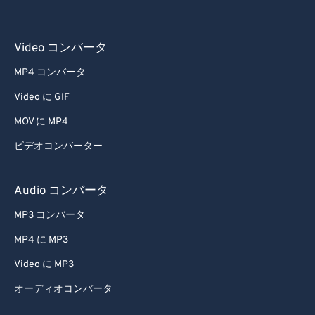
53
53
53
53
53
53
54
54
54
54
54
54
Video コンバータ
55
55
55
55
55
55
56
56
56
56
56
56
MP4 コンバータ
57
57
57
57
57
57
Video に GIF
58
58
58
58
58
58
MOV に MP4
59
59
59
59
59
59
ビデオコンバーター
60
60
Audio コンバータ
61
61
MP3 コンバータ
62
62
63
63
MP4 に MP3
64
64
Video に MP3
65
65
オーディオコンバータ
66
66