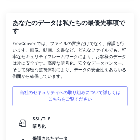
27
27
27
27
27
27
28
28
28
28
28
28
あなたのデータは私たちの最優先事項で
29
29
29
29
29
29
す
30
30
30
30
30
30
FreeConvertでは、ファイルの変換だけでなく、保護も行
31
31
31
31
31
31
います。画像、動画、文書など、どんなファイルでも、堅
牢なセキュリティフレームワークにより、お客様のデータ
32
32
32
32
32
32
は常に安全です。高度な暗号化、安全なデータセンター、
33
33
33
33
33
33
そして綿密な監視体制により、データの安全性をあらゆる
側面から確保しています。
34
34
34
34
34
34
35
35
35
35
35
35
当社のセキュリティへの取り組みについて詳しくは
こちらをご覧ください
36
36
36
36
36
36
37
37
37
37
37
37
SSL/TLS
38
38
38
38
38
38
暗号化
39
39
39
39
39
39
保護されたデータ