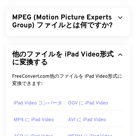
MPEG (Motion Picture Experts
Group) ファイルとは何ですか?
Motion Picture Experts Group（MPEG）は、デジ
タルビデオファイル形式の
ファミリー
であり、その
他のファイルを iPad Video形式
規格を策定した組織の名称でもあります。このファ
イル形式は、
に変換する
コーデック
を用いた高度な圧縮技術を
採用しており、比較的高画質で小さなファイルサイ
ズを実現します。MPEGファイル拡張子は、
FreeConvert.com他のファイルを iPad Video形式に
MPEG-1
形式と最も密接に関連しています。
変換できます:
MPEG ファイルを開くにはどうす
iPad Video コンバータ
OGV に iPad Video
ればいいですか?
MPEGファイルは、ほとんどの場合、オペレーティ
MP4 に iPad Video
AVI に iPad Video
ングシステムのデフォルトのビデオプレーヤーで開
きます。Windowsでは
Windows Media Player
で、