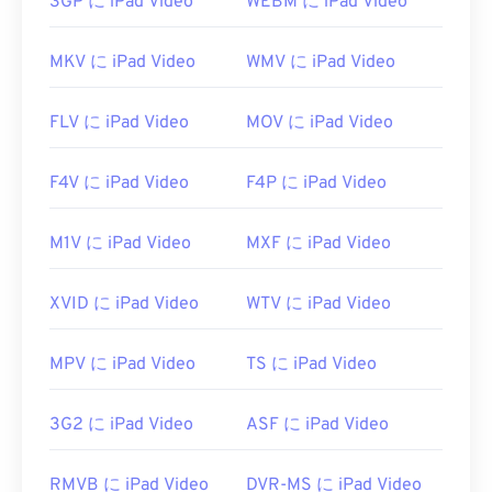
3GP に iPad Video
WEBM に iPad Video
Macでは
QuickTime
で開きます。チャプター、キャ
プション、字幕、メタデータタグ、メニューはサポ
MKV に iPad Video
WMV に iPad Video
ートされていません。インターネット経由でストリ
ーミング再生するか、ハードウェアプレーヤーで再
生できます。
FLV に iPad Video
MOV に iPad Video
MPEGファイルを開くには、サードパーティ製のソ
F4V に iPad Video
F4P に iPad Video
フトウェアが必要になる場合があります。例えば、
ファイルにMPEG-2ビデオが含まれている場合など
です。その場合は、MPEG-2ビデオデコーダー
M1V に iPad Video
MXF に iPad Video
（DVDデコーダーパック）をダウンロードしてくだ
さい。それでもうまくいかない場合は、
VLCメデ
XVID に iPad Video
WTV に iPad Video
ィアプレーヤー
をお試しください。
開発元:
Motion Picture Experts Group (MPEG)
MPV に iPad Video
TS に iPad Video
初回リリース:
1988年
3G2 に iPad Video
ASF に iPad Video
役立つリンク:
https://en.wikipedia.org/wiki/Moving_Picture_Experts_
RMVB に iPad Video
DVR-MS に iPad Video