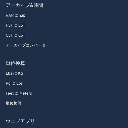
アーカイブ&時間
80
80
RAR に Zip
81
81
PST に EST
82
82
CST に EST
83
83
84
84
アーカイブコンバーター
85
85
単位換算
86
86
Lbs に Kg
87
87
Kg に Lbs
88
88
Feet に Meters
89
89
単位換算
90
90
91
91
ウェブアプリ
92
92