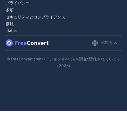
プライバシー
条項
セキュリティとコンプライアンス
接触
status
日本語
English
Deutsch
© FreeConvert.comバージョンすべての権利は留保されています
(2026)
Español
Français
Português
Italiano
Dutch
日本語