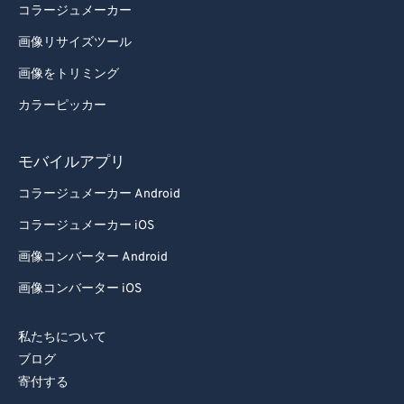
コラージュメーカー
93
93
画像リサイズツール
94
94
画像をトリミング
95
95
カラーピッカー
96
96
97
97
モバイルアプリ
98
98
コラージュメーカー Android
99
99
コラージュメーカー iOS
画像コンバーター Android
画像コンバーター iOS
私たちについて
ブログ
寄付する