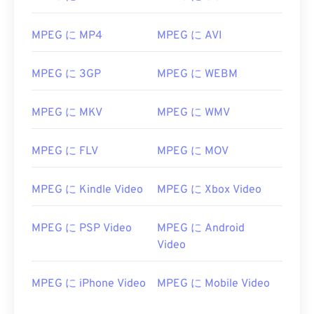
01
01
01
01
01
01
01
01
MPEG に MP4
MPEG に AVI
02
02
02
02
02
02
02
02
03
03
03
03
03
03
03
03
MPEG に 3GP
MPEG に WEBM
04
04
04
04
04
04
04
04
MPEG に MKV
MPEG に WMV
05
05
05
05
05
05
05
05
06
06
06
06
06
06
06
06
MPEG に FLV
MPEG に MOV
07
07
07
07
07
07
07
07
08
08
08
08
08
08
08
08
MPEG に Kindle Video
MPEG に Xbox Video
09
09
09
09
09
09
09
09
MPEG に PSP Video
MPEG に Android
10
10
10
10
10
10
10
10
Video
11
11
11
11
11
11
11
11
12
12
12
12
12
12
12
12
MPEG に iPhone Video
MPEG に Mobile Video
13
13
13
13
13
13
13
13