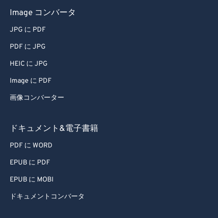
Image コンバータ
67
67
JPG に PDF
68
68
PDF に JPG
69
69
70
70
HEIC に JPG
71
71
Image に PDF
72
72
画像コンバーター
73
73
ドキュメント&電子書籍
74
74
PDF に WORD
75
75
EPUB に PDF
76
76
77
77
EPUB に MOBI
78
78
ドキュメントコンバータ
79
79