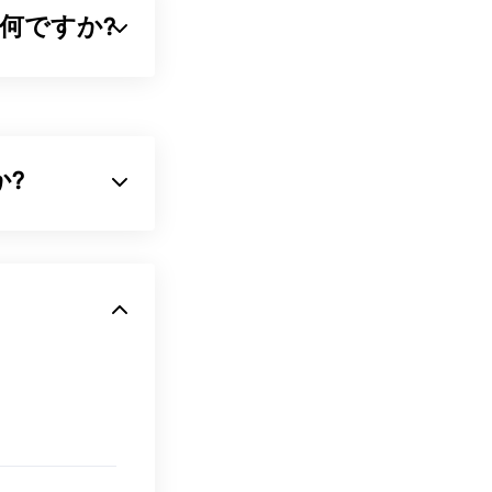
ルとは何ですか?
ファミリー
であ
ーデック
を用い
実現します。
か?
小するデジタル
トのビデオプレー
オ、インターネ
で開きます。チ
ーディオ形式で
ていません。イ
、AACコーデ
再生できます。
等
の音質を提供
場合があります。
MPEG-2ビデ
でもうまくいか
開いてくださ