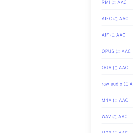
開発元:
い。また、AA
Motion 
RMI に AAC
多くのプログ
初回リリース:
AIFC に AAC
さらに、AAC
役立つリンク:
め、
Nintendo
https://en.wik
できます。
AIF に AAC
https://en.wik
開発元:
ISO/
OPUS に AAC
初回リリース:
1
役立つリンク:
OGA に AAC
https://en.wik
https://www.i
raw-audio に 
M4A に AAC
WAV に AAC