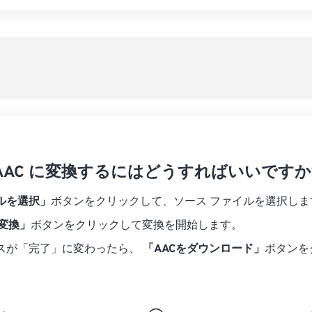
07
07
07
07
04
04
04
04
すべてのオプシ
08
08
08
08
05
05
05
05
プリセットから
09
09
09
09
06
06
06
06
10
10
10
10
07
07
07
07
プリセットとし
11
11
11
11
08
08
08
08
12
12
12
12
09
09
09
09
13
13
13
13
10
10
10
10
14
14
14
14
を AAC に変換するにはどうすればいいですか
11
11
11
11
15
15
15
15
12
12
12
12
ルを選択」
ボタンをクリックして、ソース ファイルを選択しま
16
16
16
16
13
13
13
13
に変換」
ボタンをクリックして変換を開始します。
17
17
17
17
14
14
14
14
スが「完了」に変わったら、
「AACをダウンロード」
ボタンを
18
18
18
18
15
15
15
15
19
19
19
19
16
16
16
16
20
20
20
20