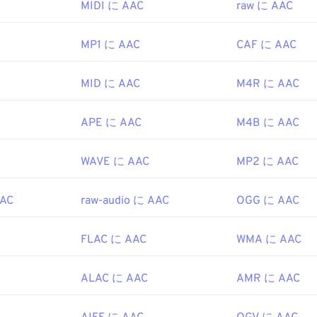
Cは
Picture Experts Group (MPEG)
iTunes
でもデフォルトで開きます。AACファイルは広く普
MIDI に AAC
raw に AAC
47
47
47
44
44
44
ラムやソフトウェアでも開くことができます。
1988年
48
48
48
45
45
45
MP1 に AAC
CAF に AAC
 ファイルはビデオ ゲームのオーディオ ファイルとして使用さ
49
49
49
 3DS
や
Playstation 4
などのほとんどの一般的なゲーム コンソー
46
46
46
ipedia.org/wiki/Moving_Picture_Experts_Group
MID に AAC
M4R に AAC
50
50
50
47
47
47
ipedia.org/wiki/MPEG-1
IEC MPEGオーディオ委員会
51
51
51
48
48
48
APE に AAC
M4B に AAC
997年
52
52
52
49
49
49
53
53
53
50
50
50
WAVE に AAC
MP2 に AAC
ipedia.org/wiki/Advanced_Audio_Coding
54
54
54
51
51
51
so.org/standard/43345.html?browse=tc
AAC
raw-audio に AAC
OGG に AAC
55
55
55
52
52
52
56
56
56
53
53
53
FLAC に AAC
WMA に AAC
57
57
57
54
54
54
58
58
58
ALAC に AAC
AMR に AAC
55
55
55
59
59
59
56
56
56