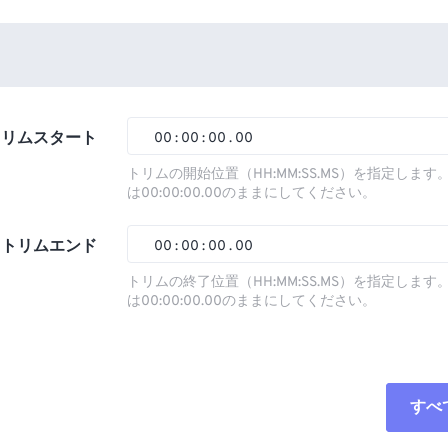
トリムスタート
00
:
00
:
00
.
00
トリムの開始位置（HH:MM:SS.MS）を指定しま
は00:00:00.00のままにしてください。
00
00
00
00
01
01
01
01
トリムエンド
00
:
00
:
00
.
00
02
02
02
02
トリムの終了位置（HH:MM:SS.MS）を指定しま
は00:00:00.00のままにしてください。
03
03
03
03
00
00
00
00
04
04
04
04
01
01
01
01
05
05
05
05
02
02
02
02
すべ
06
06
06
06
03
03
03
03