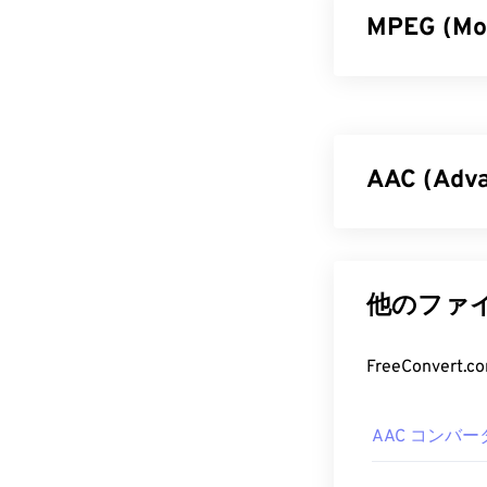
MPEG (M
Motion Pic
り、その規格
た高度な圧縮
MPEGファイ
AAC (Ad
MPEG 
AAC（Advance
MPEGファイ
オーディオフ
ヤーで開きます。
ットストリーミ
他のファイ
ャプター、キ
す。ISO/
IEC
ンターネット
ックがファイ
FreeConve
できるためで
MPEGファイ
例えば、ファイ
AAC フ
オデコーダー（
AAC コンバー
ない場合は、
最良の結果を