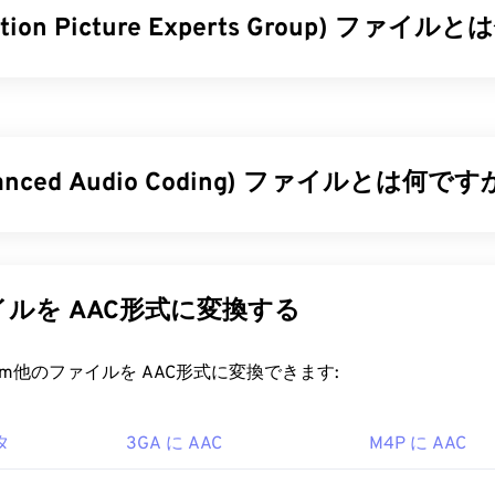
otion Picture Experts Group) ファイ
34
34
34
31
31
31
35
35
35
32
32
32
ture Experts Group（MPEG）は、デジタルビデオファイル形式の
36
36
36
33
33
33
を策定した組織の名称でもあります。このファイル形式は、
コ
37
37
37
技術を採用しており、比較的高画質で小さなファイルサイズを
34
34
34
ル拡張子は、
MPEG-1
形式と最も密接に関連しています。
38
38
38
vanced Audio Coding) ファイルとは何です
35
35
35
39
39
39
ファイルを開くにはどうすればいいですか?
36
36
36
d Audio Coding）は、
非可逆
圧縮によってファイルサイズを縮
40
40
40
37
37
37
ルは、ほとんどの場合、オペレーティングシステムのデフォル
ァイル形式です。主な用途は、デジタルテレビ、デジタルラジ
41
41
41
Windowsでは
Windows Media Player
38
38
で、Macでは
38
QuickTime
ングです。iOS、
YouTube
、
Nintendo
、
PlayStation
の標準オ
ルを AAC形式に変換する
ャプション、字幕、メタデータタグ、メニューはサポートされ
は
、
AAC
コーデックを
MP3
の改良版として指定しました。これは
42
42
42
39
39
39
経由でストリーミング再生するか、ハードウェアプレーヤーで
ルサイズをより効率的に圧縮しながら、非圧縮オーディオと
同
43
43
43
40
40
40
rt.com他のファイルを AAC形式に変換できます:
す。
ルを開くには、サードパーティ製のソフトウェアが必要になる
44
44
44
41
41
41
ルにMPEG-2ビデオが含まれている場合などです。その場合は、
ァイルを開くにはどうすればいいですか?
DVDデコーダーパック）をダウンロードしてください。それ
45
45
45
タ
3GA に AAC
M4P に AAC
42
42
42
VLCメディアプレーヤー
をお試しください。
得るには、
VLCメディアプレーヤー
46
を使用してAACファイルを
46
46
43
43
43