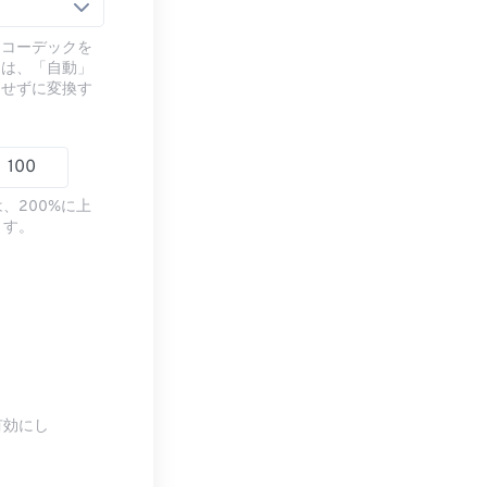
るコーデックを
には、「自動」
ドせずに変換す
、200%に上
ます。
有効にし