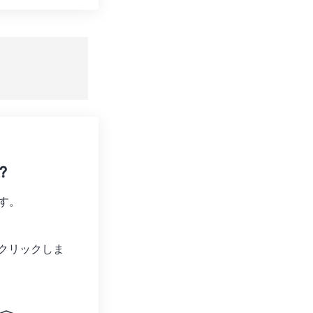
ョンをリセット
適用
て保存
?
す。
クリックしま