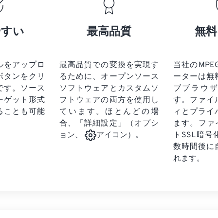
17
17
17
17
21
21
21
21
18
18
18
18
やすい
最高品質
無料
22
22
22
22
19
19
19
19
23
23
23
23
20
20
20
20
24
24
24
ルをアップロ
最高品質での変換を実現す
当社のMPEG
21
21
21
21
ボタンをクリ
るために、オープンソース
ーターは無
25
25
25
22
22
22
22
です。
ソース
ソフトウェアとカスタムソ
ブブラウ
26
26
26
ーゲット形式
フトウェアの両方を使用し
23
23
23
23
す。ファイ
ることも可能
ています。ほとんどの場
ィとプライ
27
27
27
24
24
24
合、「詳細設定」（オプシ
ます。ファ
28
28
28
25
25
25
トSSL暗
ョン、
アイコン）。
29
29
29
数時間後に
26
26
26
れます。
30
30
30
27
27
27
31
31
31
28
28
28
32
32
32
29
29
29
33
33
33
30
30
30