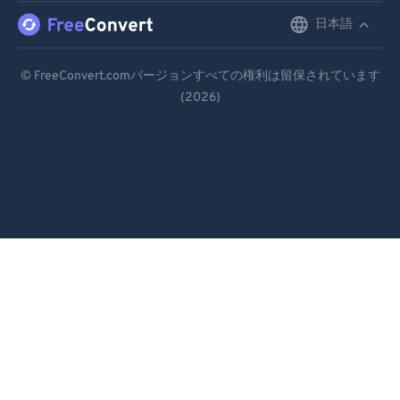
日本語
English
Deutsch
© FreeConvert.comバージョンすべての権利は留保されています
(2026)
Español
Français
Português
Italiano
Dutch
日本語
简体中文
繁體中文
한국어