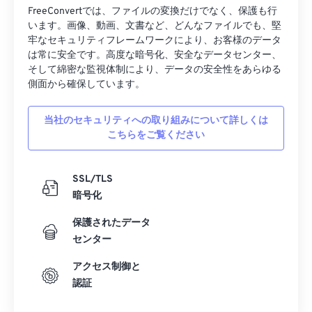
24
24
24
24
24
24
FreeConvertでは、ファイルの変換だけでなく、保護も行
25
25
25
25
25
25
います。画像、動画、文書など、どんなファイルでも、堅
牢なセキュリティフレームワークにより、お客様のデータ
26
26
26
26
26
26
は常に安全です。高度な暗号化、安全なデータセンター、
27
27
27
27
27
27
そして綿密な監視体制により、データの安全性をあらゆる
側面から確保しています。
28
28
28
28
28
28
29
29
29
29
29
29
当社のセキュリティへの取り組みについて詳しくは
こちらをご覧ください
30
30
30
30
30
30
31
31
31
31
31
31
SSL/TLS
32
32
32
32
32
32
暗号化
33
33
33
33
33
33
保護されたデータ
34
34
34
34
34
34
センター
35
35
35
35
35
35
アクセス制御と
36
36
36
36
36
36
認証
37
37
37
37
37
37