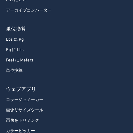
CST に EST
77
77
アーカイブコンバーター
78
78
79
79
単位換算
80
80
Lbs に Kg
81
81
Kg に Lbs
82
82
Feet に Meters
83
83
単位換算
84
84
85
85
ウェブアプリ
86
86
コラージュメーカー
87
87
画像リサイズツール
88
88
画像をトリミング
89
89
カラーピッカー