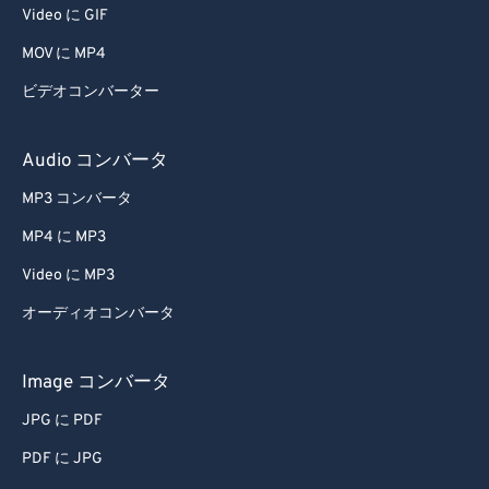
Video に GIF
51
51
51
51
51
51
MOV に MP4
52
52
52
52
52
52
ビデオコンバーター
53
53
53
53
53
53
54
54
54
54
54
54
Audio コンバータ
55
55
55
55
55
55
MP3 コンバータ
56
56
56
56
56
56
MP4 に MP3
57
57
57
57
57
57
Video に MP3
58
58
58
58
58
58
オーディオコンバータ
59
59
59
59
59
59
60
60
Image コンバータ
61
61
JPG に PDF
62
62
PDF に JPG
63
63