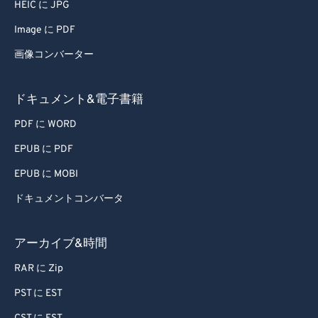
HEIC に JPG
64
64
Image に PDF
65
65
画像コンバーター
66
66
67
67
ドキュメント&電子書籍
68
68
PDF に WORD
69
69
EPUB に PDF
70
70
EPUB に MOBI
71
71
ドキュメントコンバータ
72
72
73
73
アーカイブ&時間
74
74
RAR に Zip
75
75
PST に EST
76
76