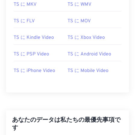
11
11
11
11
11
11
11
11
TS に MKV
TS に WMV
12
12
12
12
12
12
12
12
TS に FLV
TS に MOV
13
13
13
13
13
13
13
13
14
14
14
14
14
14
14
14
TS に Kindle Video
TS に Xbox Video
15
15
15
15
15
15
15
15
16
16
16
16
16
16
16
16
TS に PSP Video
TS に Android Video
17
17
17
17
17
17
17
17
TS に iPhone Video
TS に Mobile Video
18
18
18
18
18
18
18
18
19
19
19
19
19
19
19
19
20
20
20
20
20
20
20
20
21
21
21
21
21
21
21
21
22
22
22
22
22
22
22
22
あなたのデータは私たちの最優先事項で
23
23
23
23
23
23
23
23
す