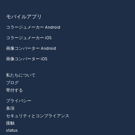
90
90
91
91
モバイルアプリ
92
92
コラージュメーカー Android
93
93
コラージュメーカー iOS
94
94
画像コンバーター Android
95
95
画像コンバーター iOS
96
96
97
97
私たちについて
98
98
ブログ
寄付する
99
99
プライバシー
条項
セキュリティとコンプライアンス
接触
status