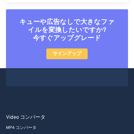
38
38
38
38
38
38
39
39
39
39
39
39
キューや広告なしで大きなファ
40
40
40
40
40
40
イルを変換したいですか?
今すぐアップグレード
41
41
41
41
41
41
42
42
42
42
42
42
サインアップ
43
43
43
43
43
43
44
44
44
44
44
44
45
45
45
45
45
45
46
46
46
46
46
46
47
47
47
47
47
47
48
48
48
48
48
48
Video コンバータ
49
49
49
49
49
49
MP4 コンバータ
50
50
50
50
50
50