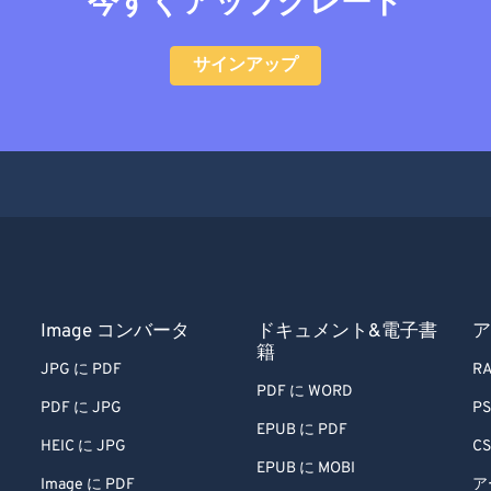
今すぐアップグレード
サインアップ
Image コンバータ
ドキュメント&電子書
ア
籍
JPG に PDF
RA
PDF に WORD
PDF に JPG
PS
EPUB に PDF
HEIC に JPG
CS
EPUB に MOBI
Image に PDF
ア