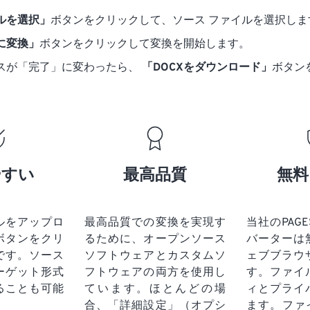
ルを選択」
ボタンをクリックして、ソース ファイルを選択しま
 に変換」
ボタンをクリックして変換を開始します。
スが「完了」に変わったら、
「DOCXをダウンロード」
ボタン
やすい
最高品質
無料
ルをアップロ
最高品質での変換を実現す
当社のPAGES
ボタンをクリ
るために、オープンソース
バーターは
です。
ソース
ソフトウェアとカスタムソ
ェブブラウ
ーゲット形式
フトウェアの両方を使用し
す。ファイ
ることも可能
ています。ほとんどの場
ィとプライ
合、「詳細設定」（オプシ
ます。ファ