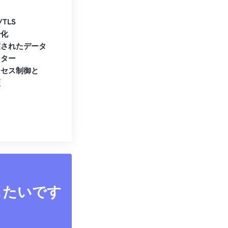
/TLS
号化
護されたデータ
ンター
クセス制御と
証
したいです