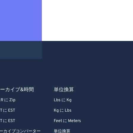
ーカイブ&時間
単位換算
R に Zip
Lbs に Kg
T に EST
Kg に Lbs
T に EST
Feet に Meters
ーカイブコンバーター
単位換算