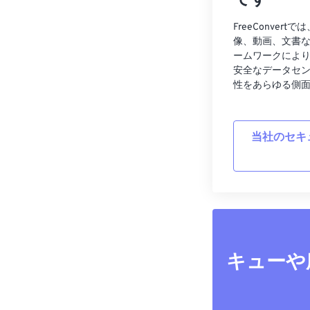
です
FreeConve
像、動画、文書
ームワークによ
安全なデータセ
性をあらゆる側
当社のセキ
キューや