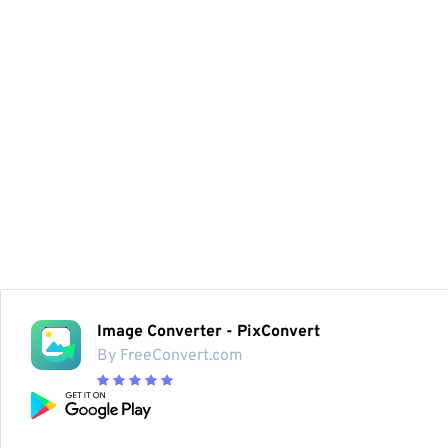
Image Converter - PixConvert
By FreeConvert.com