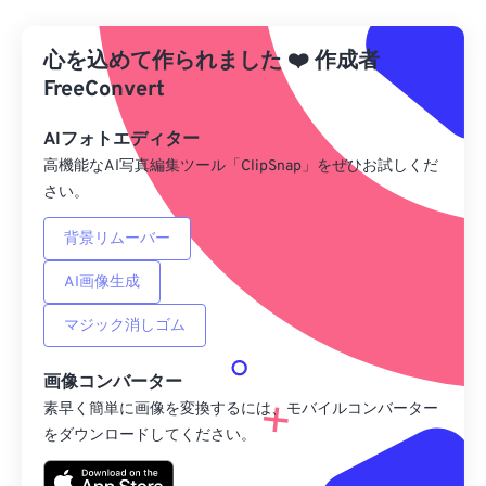
Dropboxから
心を込めて作られました
❤️
作成者
Googleドライブから
FreeConvert
AIフォトエディター
OneDriveから
高機能なAI写真編集ツール「ClipSnap」をぜひお試しくだ
さい。
URLから
背景リムーバー
AI画像生成
マジック消しゴム
画像コンバーター
素早く簡単に画像を変換するには、モバイルコンバーター
をダウンロードしてください。