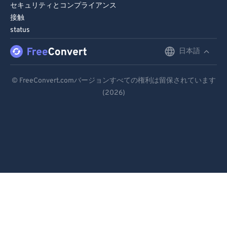
セキュリティとコンプライアンス
接触
status
日本語
English
Deutsch
© FreeConvert.comバージョンすべての権利は留保されています
(2026)
Español
Français
Português
Italiano
Dutch
日本語
简体中文