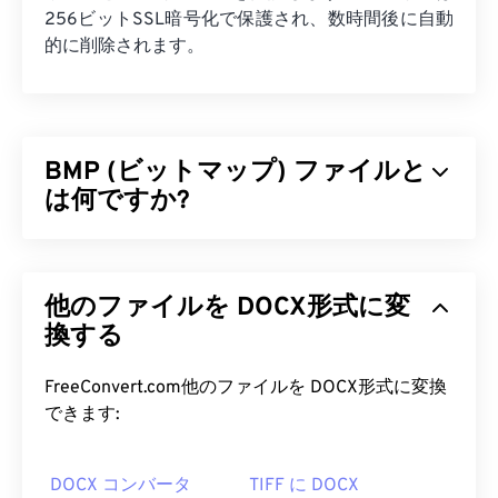
256ビットSSL暗号化で保護され、数時間後に自動
的に削除されます。
BMP (ビットマップ) ファイルと
は何ですか?
ビットマップ（BMP）は、
ピクセルベースの
ファ
イル形式で、通常は圧縮なしで2次元画像を保存し
他のファイルを DOCX形式に変
ます。BMPは、
ラスターグラフィックス
と呼ばれ
るドットマトリックスデータ構造を採用しており、
換する
画像の
色深度
を決定します。BMPは主に写真のデ
ジタル出版に使用されます。ただし、圧縮されてい
FreeConvert.com他のファイルを DOCX形式に変換
ないため、BMPファイルは通常、サイズが大きく
できます:
なります。
DOCX コンバータ
TIFF に DOCX
BMP ファイルを開くにはどうすれ