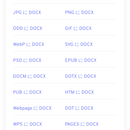
ばいいですか?
JPG に DOCX
PNG に DOCX
BMPはデバイス依存型と非依存型があります。
BMPは
Microsoftペイント
アプリケーションで簡単
ODD に DOCX
GIF に DOCX
に開くことができ、Microsoftオペレーティングシ
ステムに関連付けられることが多いです。
WebP に DOCX
SVG に DOCX
Microsoftとの関連性があるにもかかわらず、デバ
イス非依存型BMP（
DIB
）は、ほぼすべてのデバ
イス、オペレーティングシステム、またはアプリケ
PSD に DOCX
EPUB に DOCX
ーションで開くことができます。
DOCM に DOCX
DOTX に DOCX
BMPファイルは、
Adobe Illustrator
など、多くのア
PUB に DOCX
HTM に DOCX
プリケーションで作成できます。BMPファイルを
ベクターベースの画像に変換する必要がある場合
は、
CorelDRAWの
使用を検討してください。BMP
Webpage に DOCX
DOT に DOCX
ファイルを開くことができる他のアプリケーション
には、Adobe
Photoshop
、Microsoft
Photos
、
WPS に DOCX
PAGES に DOCX
Apple Preview
、
Apple Photos
、
ColorStrokes
な