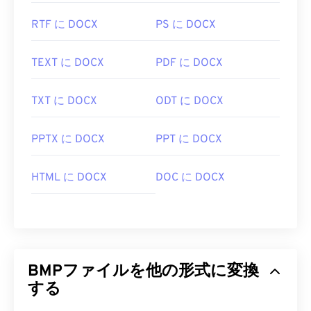
どがあります。
RTF に DOCX
PS に DOCX
開発元:
Microsoft Corporation
TEXT に DOCX
PDF に DOCX
初回リリース:
1985年11月20日
TXT に DOCX
ODT に DOCX
役立つリンク:
https://en.wikipedia.org/wiki/BMP_ファイルフォ
PPTX に DOCX
PPT に DOCX
ーマット
https://docs.microsoft.com/en-
HTML に DOCX
DOC に DOCX
us/windows/win32/gdi/ビットマップ
BMPファイルを他の形式に変換
する