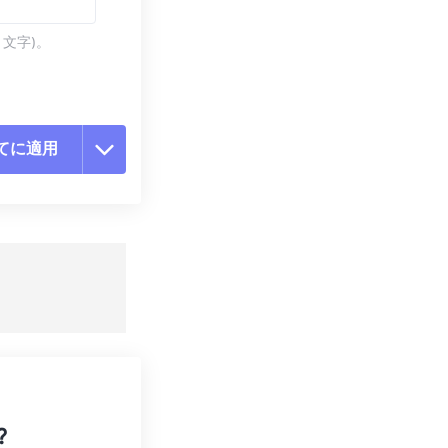
 文字)。
てに適用
ョンをリセット
適用
て保存
?