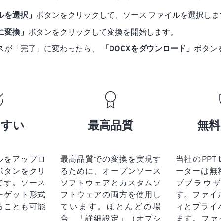
ルを選択」
ボタンをクリックして、ソース ファイルを選択しま
 に変換」
ボタンをクリックして変換を開始します。
スが「完了」に変わったら、
「DOCXをダウンロード」
ボタン
やすい
最高品質
無料
ルをアップロ
最高品質での変換を実現す
当社のPPT 
ボタンをクリ
るために、オープンソース
ーターは無
です。
ソース
ソフトウェアとカスタムソ
ブブラウ
ーゲット形式
フトウェアの両方を使用し
す。ファイ
ることも可能
ています。ほとんどの場
ィとプライ
合、「詳細設定」（オプシ
ます。ファ