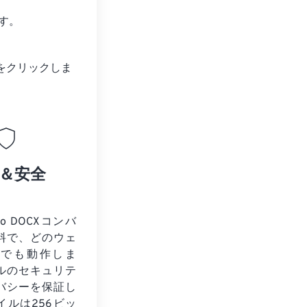
す。
をクリックしま
＆安全
to DOCXコンバ
料で、どのウェ
ザでも動作しま
ルのセキュリテ
バシーを保証し
イルは256ビッ