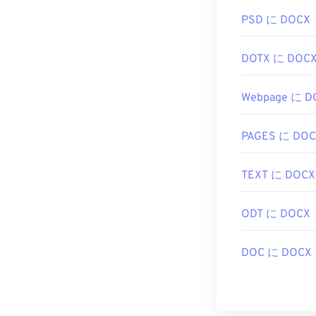
PSD に DOCX
DOTX に DOC
Webpage に D
PAGES に DO
TEXT に DOCX
ODT に DOCX
DOC に DOCX