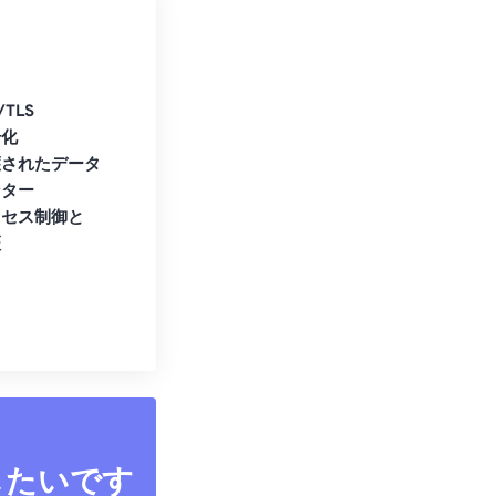
/TLS
号化
護されたデータ
ンター
クセス制御と
証
したいです