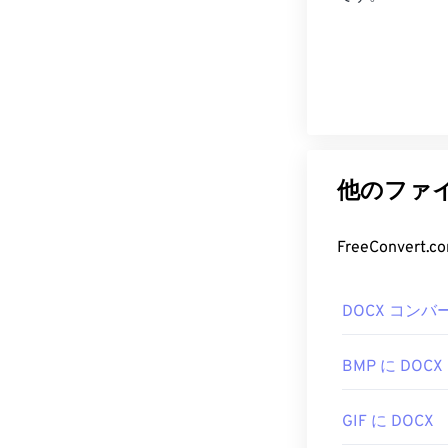
他のファイ
FreeConve
DOCX コンバ
BMP に DOCX
GIF に DOCX