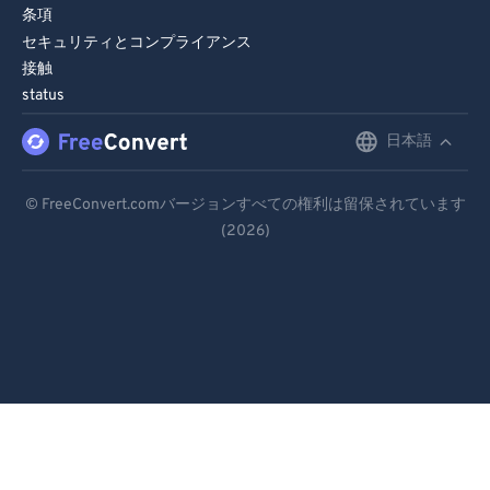
条項
セキュリティとコンプライアンス
接触
status
日本語
English
Deutsch
© FreeConvert.comバージョンすべての権利は留保されています
(2026)
Español
Français
Português
Italiano
Dutch
日本語