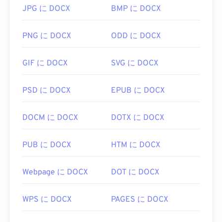
JPG に DOCX
BMP に DOCX
WebPを開くためのデフォルトのプログラムは
Google Chrome（Chrome）
で、これはプラットフ
PNG に DOCX
ODD に DOCX
ォームを問わず動作します。WebPファイルは
GIMP
や
Microsoft Paint
でも自動的に開きます。Chrome
GIF に DOCX
SVG に DOCX
以外にも、他のすべてのウェブブラウザがWebP形
式をサポートしています。
PSD に DOCX
EPUB に DOCX
他に試せる無料ビューアとしては、
Pixelmator
と
Photopea
があります。また、
Corel PaintShop Pro
DOCM に DOCX
DOTX に DOCX
もお試しください。IrfanView、
Windows Photo
Viewer
、
Adobe Photoshop
を使用する
前
に、
WebPを開くためのプラグインを必ずインストール
PUB に DOCX
HTM に DOCX
してください。
開発元:
Google
Webpage に DOCX
DOT に DOCX
初回リリース:
2010年9月
WPS に DOCX
PAGES に DOCX
役立つリンク:
WebP圧縮に関するGoogle Developerの記事