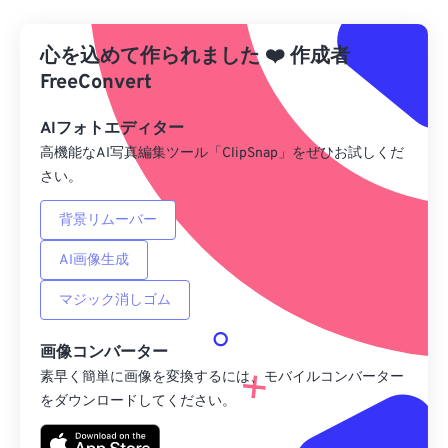
Dropboxから
心を込めて作られました
❤️
作成者
Googleドライブから
FreeConvert
AIフォトエディター
OneDriveから
高機能なAI写真編集ツール「ClipSnap」をぜひお試しくだ
さい。
URLから
背景リムーバー
AI画像生成
マジック消しゴム
画像コンバーター
素早く簡単に画像を変換するには、モバイルコンバーター
をダウンロードしてください。