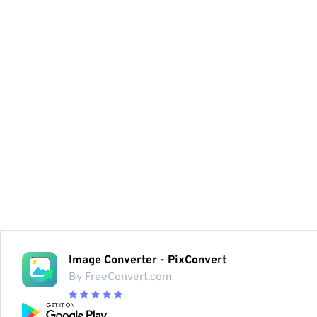
Image Converter - PixConvert
By FreeConvert.com