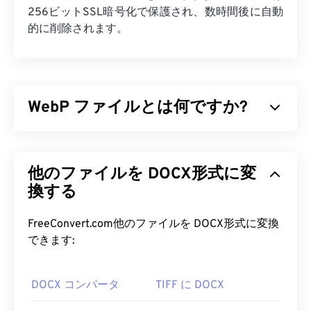
256ビットSSL暗号化で保護され、数時間後に自動
的に削除されます。
WebP ファイルとは何ですか?
WebPは、
予測圧縮
を用いてウェブページやモバイ
ルアプリケーションに最適な画像を作成するオープ
他のファイルを DOCX形式に変
ンソースのファイル形式です。WebP画像は、
JPEG（JPG）
換する
や
Portable Network
Graphics（PNG）
ファイルと比較して最大30%も
サイズが小さく、画質は同等です。WebP画像は、
FreeConvert.com他のファイルを DOCX形式に変換
ウェブページやモバイルアプリケーションで高速に
できます:
読み込まれます。
DOCX コンバータ
TIFF に DOCX
WebP ファイルを開くにはどうす
ればいいですか?