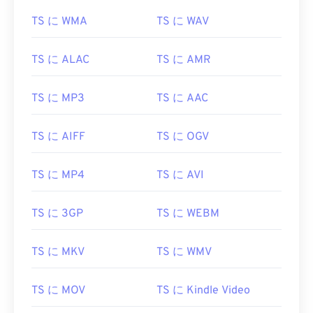
02
02
02
02
02
02
02
02
TS に WMA
TS に WAV
03
03
03
03
03
03
03
03
04
04
04
04
04
04
04
04
TS に ALAC
TS に AMR
05
05
05
05
05
05
05
05
TS に MP3
TS に AAC
06
06
06
06
06
06
06
06
07
07
07
07
07
07
07
07
TS に AIFF
TS に OGV
08
08
08
08
08
08
08
08
09
09
09
09
09
09
09
09
TS に MP4
TS に AVI
10
10
10
10
10
10
10
10
TS に 3GP
TS に WEBM
11
11
11
11
11
11
11
11
12
12
12
12
12
12
12
12
TS に MKV
TS に WMV
13
13
13
13
13
13
13
13
14
14
14
14
14
14
14
14
TS に MOV
TS に Kindle Video