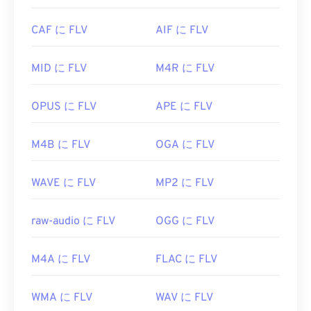
んが、メタデータタグはサポートしています。
CAF に FLV
AIF に FLV
FLVはオープンスタンダードに基づいているため、
Adobe以外の多くの製品で開くことができます。
MID に FLV
M4R に FLV
FLVを開くことができる
他
のプログラムには
、VLC
メディアプレーヤー
、
Zoom Player
、
RealNetworks RealPlayer Cloud
、
Eltima Elmedia
OPUS に FLV
APE に FLV
Player
などがあります。
開発元:
Adob​​e
M4B に FLV
OGA に FLV
初回リリース:
2003年
WAVE に FLV
MP2 に FLV
役立つリンク:
https://en.wikipedia.org/wiki/Flash_Video
raw-audio に FLV
OGG に FLV
https://www.lifewire.com/flv-file
M4A に FLV
FLAC に FLV
WMA に FLV
WAV に FLV