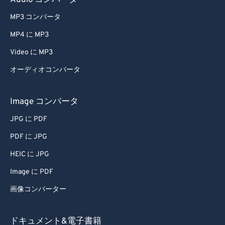
Audio コンバータ
68
68
MP3 コンバータ
69
69
MP4 に MP3
70
70
Video に MP3
71
71
オーディオコンバータ
72
72
73
73
Image コンバータ
74
74
JPG に PDF
75
75
PDF に JPG
76
76
HEIC に JPG
77
77
Image に PDF
78
78
画像コンバーター
79
79
80
80
ドキュメント&電子書籍