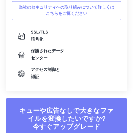
42
42
42
42
42
42
当社のセキュリティへの取り組みについて詳しくは
こちらをご覧ください
43
43
43
43
43
43
44
44
44
44
44
44
SSL/TLS
45
45
45
45
45
45
暗号化
46
46
46
46
46
46
保護されたデータ
47
47
47
47
47
47
センター
48
48
48
48
48
48
アクセス制御と
認証
49
49
49
49
49
49
50
50
50
50
50
50
51
51
51
51
51
51
52
52
52
52
52
52
キューや広告なしで大きなファ
53
53
53
53
53
53
イルを変換したいですか?
今すぐアップグレード
54
54
54
54
54
54