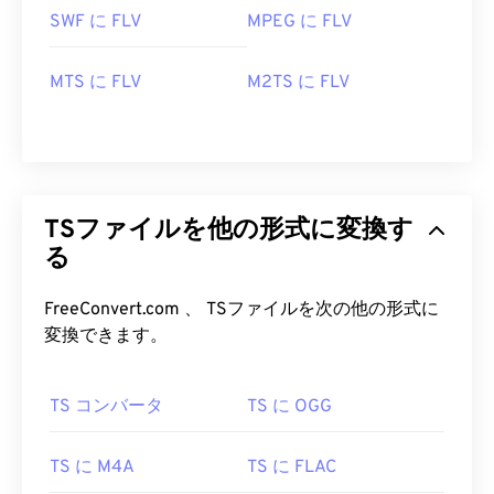
SWF に FLV
MPEG に FLV
MTS に FLV
M2TS に FLV
TSファイルを他の形式に変換す
る
FreeConvert.com 、 TSファイルを次の他の形式に
変換できます。
00
00
00
00
00
00
00
00
TS コンバータ
TS に OGG
00
00
00
00
00
00
00
00
01
01
01
01
01
01
01
01
TS に M4A
TS に FLAC