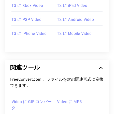
15
15
15
15
15
15
15
15
TS に Xbox Video
TS に iPad Video
16
16
16
16
16
16
16
16
17
17
17
17
17
17
17
17
TS に PSP Video
TS に Android Video
18
18
18
18
18
18
18
18
TS に iPhone Video
TS に Mobile Video
19
19
19
19
19
19
19
19
20
20
20
20
20
20
20
20
21
21
21
21
21
21
21
21
22
22
22
22
22
22
22
22
関連ツール
23
23
23
23
23
23
23
23
24
24
24
24
24
24
FreeConvert.com 、ファイルを次の関連形式に変換
できます。
25
25
25
25
25
25
26
26
26
26
26
26
Video に GIF コンバー
Video に MP3
27
27
27
27
27
27
タ
28
28
28
28
28
28