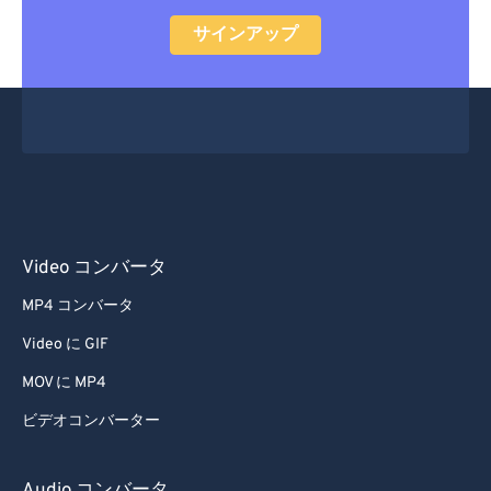
55
55
55
55
55
55
サインアップ
56
56
56
56
56
56
57
57
57
57
57
57
58
58
58
58
58
58
59
59
59
59
59
59
60
60
61
61
Video コンバータ
62
62
MP4 コンバータ
63
63
Video に GIF
64
64
MOV に MP4
65
65
ビデオコンバーター
66
66
67
67