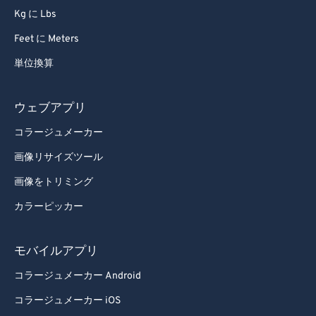
Kg に Lbs
95
95
Feet に Meters
96
96
単位換算
97
97
98
98
ウェブアプリ
99
99
コラージュメーカー
画像リサイズツール
画像をトリミング
カラーピッカー
モバイルアプリ
コラージュメーカー Android
コラージュメーカー iOS