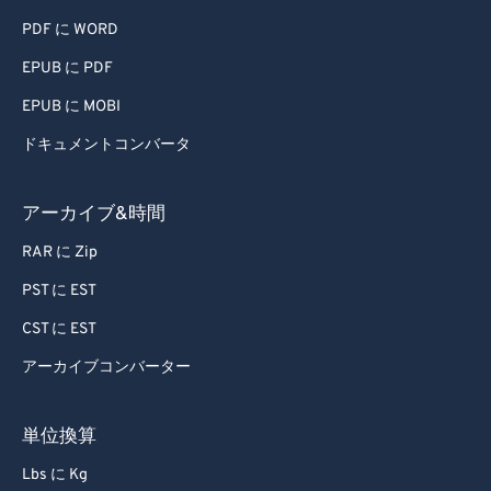
81
81
PDF に WORD
82
82
EPUB に PDF
83
83
EPUB に MOBI
84
84
ドキュメントコンバータ
85
85
86
86
アーカイブ&時間
87
87
RAR に Zip
88
88
PST に EST
89
89
CST に EST
90
90
アーカイブコンバーター
91
91
92
92
単位換算
93
93
Lbs に Kg
94
94