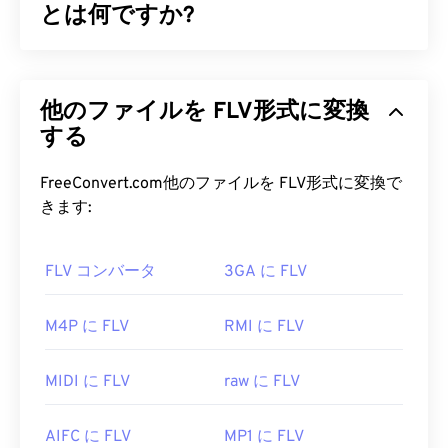
とは何ですか?
Flash Live Video（FLV）は、その名の通り
Flash
ビ
デオの一種です。高品質で同期の取れたマルチメデ
他のファイルを FLV形式に変換
ィアコンテンツを、主にインターネット経由で配信
する人気のフォーマットです。メディアコンテナと
する
しても機能するため、
コーデック
を使用してファイ
ルサイズを圧縮します。FLVは、ISOベースメディ
FreeConvert.com他のファイルを FLV形式に変換で
アファイルフォーマットとも呼ばれるオープンスタ
きます:
ンダード
ISO/IEC 14496-12:2008
を採用しており、
柔軟性と独立性という利点があります。
FLV コンバータ
3GA に FLV
FLV ファイルを開くにはどうすれ
ばいいですか?
M4P に FLV
RMI に FLV
FLVはデフォルトで
Adobe
製品、つまり
Animate
MIDI に FLV
raw に FLV
Creative Cloud
（Animate CC）と
Flash
で開きま
す。Adobe Flashバージョン7以降で最適に開きま
AIFC に FLV
MP1 に FLV
す。FLVはチャプターや字幕をサポートしていませ