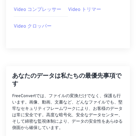
29
29
29
29
29
29
Video コンプレッサー
Video トリマー
30
30
30
30
30
30
Video クロッパー
31
31
31
31
31
31
32
32
32
32
32
32
33
33
33
33
33
33
34
34
34
34
34
34
35
35
35
35
35
35
あなたのデータは私たちの最優先事項で
36
36
36
36
36
36
す
37
37
37
37
37
37
FreeConvertでは、ファイルの変換だけでなく、保護も行
38
38
38
38
38
38
います。画像、動画、文書など、どんなファイルでも、堅
牢なセキュリティフレームワークにより、お客様のデータ
39
39
39
39
39
39
は常に安全です。高度な暗号化、安全なデータセンター、
そして綿密な監視体制により、データの安全性をあらゆる
40
40
40
40
40
40
側面から確保しています。
41
41
41
41
41
41