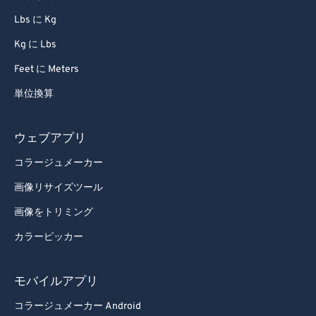
69
69
Lbs に Kg
70
70
Kg に Lbs
71
71
Feet に Meters
72
72
単位換算
73
73
74
74
ウェブアプリ
75
75
コラージュメーカー
76
76
画像リサイズツール
77
77
画像をトリミング
78
78
カラーピッカー
79
79
80
80
モバイルアプリ
81
81
コラージュメーカー Android
82
82