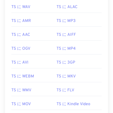
TS に WAV
TS に ALAC
TS に AMR
TS に MP3
TS に AAC
TS に AIFF
TS に OGV
TS に MP4
TS に AVI
TS に 3GP
00
00
00
00
00
00
00
00
TS に WEBM
TS に MKV
00
00
00
00
00
00
00
00
TS に WMV
TS に FLV
01
01
01
01
01
01
01
01
02
02
02
02
02
02
02
02
TS に MOV
TS に Kindle Video
03
03
03
03
03
03
03
03