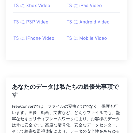
TS に Xbox Video
TS に iPad Video
04
04
04
04
04
04
04
04
05
05
05
05
05
05
05
05
TS に PSP Video
TS に Android Video
06
06
06
06
06
06
06
06
TS に iPhone Video
TS に Mobile Video
07
07
07
07
07
07
07
07
08
08
08
08
08
08
08
08
09
09
09
09
09
09
09
09
10
10
10
10
10
10
10
10
11
11
11
11
11
11
11
11
あなたのデータは私たちの最優先事項で
12
12
12
12
12
12
12
12
す
13
13
13
13
13
13
13
13
FreeConvertでは、ファイルの変換だけでなく、保護も行
14
14
14
14
14
14
14
14
います。画像、動画、文書など、どんなファイルでも、堅
牢なセキュリティフレームワークにより、お客様のデータ
15
15
15
15
15
15
15
15
は常に安全です。高度な暗号化、安全なデータセンター、
16
16
16
16
16
16
16
16
そして綿密な監視体制により、データの安全性をあらゆる