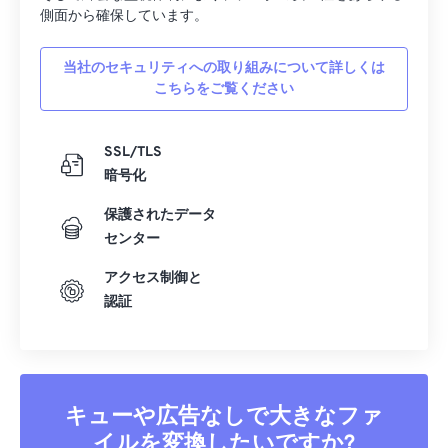
側面から確保しています。
17
17
17
17
17
17
17
17
18
18
18
18
18
18
18
18
当社のセキュリティへの取り組みについて詳しくは
こちらをご覧ください
19
19
19
19
19
19
19
19
20
20
20
20
20
20
20
20
SSL/TLS
21
21
21
21
21
21
21
21
暗号化
22
22
22
22
22
22
22
22
保護されたデータ
23
23
23
23
23
23
23
23
センター
24
24
24
24
24
24
アクセス制御と
25
25
25
25
25
25
認証
26
26
26
26
26
26
27
27
27
27
27
27
28
28
28
28
28
28
キューや広告なしで大きなファ
29
29
29
29
29
29
イルを変換したいですか?