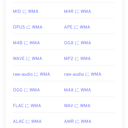
WMA
ファイル
はオンラインストリーミングでもよ
く使用されます。
MID に WMA
M4R に WMA
WMAファイルを開くことができる他のプログラム
には、
VLCメディアプレーヤー
や
UltraMixer
などが
OPUS に WMA
APE に WMA
あります。モバイルデバイスの場合は、
Apple iOS
、
Google Android
、
Windows Phone/Windows 10
M4B に WMA
OGA に WMA
Mobile
向けのバージョンがそれぞれ用意されている
OverDrive Media Console
をお試しください。
WAVE に WMA
MP2 に WMA
開発元:
Microsoft
初回リリース:
1999
raw-audio に WMA
raw-audio に WMA
役立つリンク:
OGG に WMA
M4A に WMA
https://en.wikipedia.org/wiki/Windows_Media_Audio
https://docs.microsoft.com/en-
FLAC に WMA
WAV に WMA
us/windows/desktop/medfound/windows-media-
codecs
ALAC に WMA
AMR に WMA