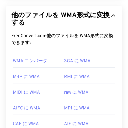
マイクロソフトは当初、MP3ファイル形式に対抗
するために
Windows Media Audio（WMA）
ファイ
他のファイルを WMA形式に変換
ル形式を開発しました。WMAはオーディオコーデ
ックであると同時にオーディオ形式でもあります。
する
WMAは1999年の誕生以来進化を続け、
WMA Pro
、
WMA Lossless
、
WMA Voice
といったいくつか
FreeConvert.com他のファイルを WMA形式に変換
のバージョンがアップデートされています。WMA
できます:
は、マイクロソフトが廃止した
Windows Media
の主
要コンポーネントです。
WMA コンバータ
3GA に WMA
WMA ファイルを開くにはどうす
ればいいですか?
M4P に WMA
RMI に WMA
Windows Media PlayerはWindows
Media
の主要コン
MIDI に WMA
raw に WMA
ポーネントとしてWMAファイルをサポートしてお
り、通常、WMAファイルを開くためのデフォルト
AIFC に WMA
MP1 に WMA
のプログラムとして使用されます。しかし、比較的
普及しているため、他の多くのプレーヤーやプログ
ラムもこのファイル形式をサポートしています。
CAF に WMA
AIF に WMA