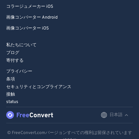
コラージュメーカー iOS
83
83
画像コンバーター Android
84
84
画像コンバーター iOS
85
85
86
86
私たちについて
87
87
ブログ
寄付する
88
88
プライバシー
89
89
条項
90
90
セキュリティとコンプライアンス
91
91
接触
status
92
92
93
93
日本語
English
94
94
Deutsch
© FreeConvert.comバージョンすべての権利は留保されています
95
95