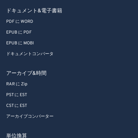
56
56
56
56
56
56
ドキュメント&電子書籍
57
57
57
57
57
57
PDF に WORD
58
58
58
58
58
58
EPUB に PDF
59
59
59
59
59
59
EPUB に MOBI
60
60
ドキュメントコンバータ
61
61
62
62
アーカイブ&時間
63
63
RAR に Zip
64
64
PST に EST
65
65
CST に EST
66
66
アーカイブコンバーター
67
67
68
68
単位換算