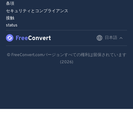
条項
セキュリティとコンプライアンス
接触
status
日本語
English
Deutsch
© FreeConvert.comバージョンすべての権利は留保されています
(2026)
Español
Français
Português
Italiano
Dutch
日本語