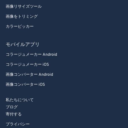
93
93
画像リサイズツール
94
94
画像をトリミング
95
95
カラーピッカー
96
96
97
97
モバイルアプリ
98
98
コラージュメーカー Android
99
99
コラージュメーカー iOS
画像コンバーター Android
画像コンバーター iOS
私たちについて
ブログ
寄付する
プライバシー