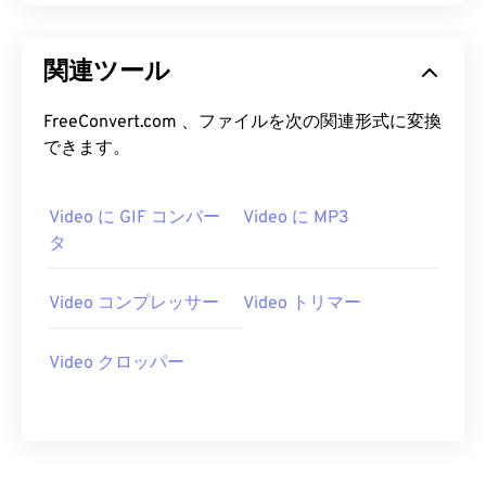
14
14
14
14
14
14
14
14
15
15
15
15
15
15
15
15
関連ツール
16
16
16
16
16
16
16
16
17
17
17
17
17
17
17
17
FreeConvert.com 、ファイルを次の関連形式に変換
できます。
18
18
18
18
18
18
18
18
19
19
19
19
19
19
19
19
Video に GIF コンバー
Video に MP3
20
20
20
20
20
20
20
20
タ
21
21
21
21
21
21
21
21
22
22
22
22
22
22
22
22
Video コンプレッサー
Video トリマー
23
23
23
23
23
23
23
23
Video クロッパー
24
24
24
24
24
24
25
25
25
25
25
25
26
26
26
26
26
26