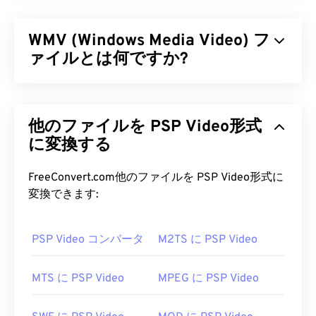
WMV (Windows Media Video) フ
ァイルとは何ですか?
Windows Media Video（WMV）は、広く普及してい
る一般的なビデオ形式です。
コーデック
を用いてフ
他のファイルを PSP Video形式
ァイルサイズを圧縮することで、ビデオの画質を維
持しながら管理しやすいファイル形式を実現しま
に変換する
す。WMVファイルは、Advanced Systems
Format（ASF）と呼ばれるデジタルコンテナ形式
FreeConvert.com他のファイルを PSP Video形式に
によくカプセル化されます。
変換できます:
WMV ファイルを開くにはどうす
PSP Video コンバータ
M2TS に PSP Video
ればいいですか?
ほとんどのメディアプレーヤーはWMV（および
MTS に PSP Video
MPEG に PSP Video
ASF）ファイルを開いて読み取ることができます。
WMVファイルを開くのに最適なプレーヤーは