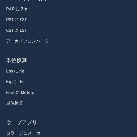
80
80
RAR に Zip
81
81
PST に EST
82
82
CST に EST
83
83
アーカイブコンバーター
84
84
85
85
単位換算
86
86
Lbs に Kg
87
87
Kg に Lbs
88
88
Feet に Meters
89
89
単位換算
90
90
91
91
ウェブアプリ
92
92
コラージュメーカー