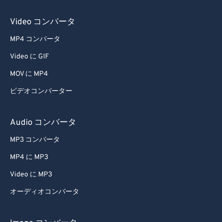
54
54
54
54
54
54
Video コンバータ
55
55
55
55
55
55
MP4 コンバータ
56
56
56
56
56
56
Video に GIF
57
57
57
57
57
57
MOV に MP4
58
58
58
58
58
58
ビデオコンバーター
59
59
59
59
59
59
60
60
Audio コンバータ
61
61
MP3 コンバータ
62
62
MP4 に MP3
63
63
Video に MP3
64
64
オーディオコンバータ
65
65
66
66