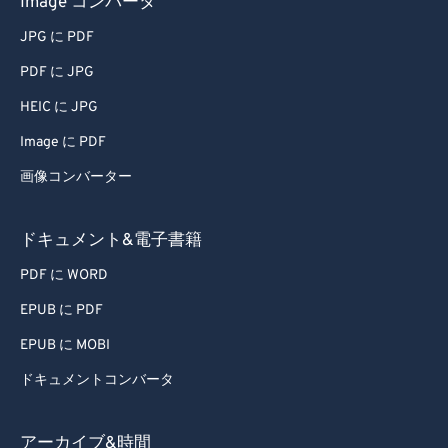
Image コンバータ
67
67
JPG に PDF
68
68
PDF に JPG
69
69
HEIC に JPG
70
70
Image に PDF
71
71
画像コンバーター
72
72
73
73
ドキュメント&電子書籍
74
74
PDF に WORD
75
75
EPUB に PDF
76
76
EPUB に MOBI
77
77
ドキュメントコンバータ
78
78
79
79
アーカイブ&時間