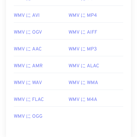
01
01
01
01
01
01
01
01
02
02
02
02
02
02
02
02
WMV に AVI
WMV に MP4
03
03
03
03
03
03
03
03
WMV に OGV
WMV に AIFF
04
04
04
04
04
04
04
04
05
05
05
05
05
05
05
05
WMV に AAC
WMV に MP3
06
06
06
06
06
06
06
06
07
07
07
07
07
07
07
07
WMV に AMR
WMV に ALAC
08
08
08
08
08
08
08
08
WMV に WAV
WMV に WMA
09
09
09
09
09
09
09
09
10
10
10
10
10
10
10
10
WMV に FLAC
WMV に M4A
11
11
11
11
11
11
11
11
WMV に OGG
12
12
12
12
12
12
12
12
13
13
13
13
13
13
13
13