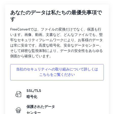
27
27
27
27
27
27
28
28
28
28
28
28
あなたのデータは私たちの最優先事項で
29
29
29
29
29
29
す
30
30
30
30
30
30
FreeConvertでは、ファイルの変換だけでなく、保護も行
31
31
31
31
31
31
います。画像、動画、文書など、どんなファイルでも、堅
牢なセキュリティフレームワークにより、お客様のデータ
32
32
32
32
32
32
は常に安全です。高度な暗号化、安全なデータセンター、
そして綿密な監視体制により、データの安全性をあらゆる
33
33
33
33
33
33
側面から確保しています。
34
34
34
34
34
34
35
35
35
35
35
35
当社のセキュリティへの取り組みについて詳しくは
こちらをご覧ください
36
36
36
36
36
36
37
37
37
37
37
37
SSL/TLS
38
38
38
38
38
38
暗号化
39
39
39
39
39
39
保護されたデータ
40
40
40
40
40
40
センター