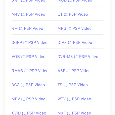
SWF に PSP Video
MOD に PSP Video
Microsoft Windows Media Player
です。Microsoftは
WMVとASFを開発しており、現在オンライン上の
M4V に PSP Video
QT に PSP Video
多くの動画はWMVファイルです。VLC
メディアプ
レーヤーも
信頼できる選択肢の一つで、複数のプラ
ットフォームでマルチメディアファイルを再生でき
RM に PSP Video
MPG に PSP Video
ます。
3GPP に PSP Video
DIVX に PSP Video
WMVは他の動画ファイル形式への変換も簡単で
す。ただし、変換処理によって画質が低下する可能
性があることに注意してください。変換が必要な場
VOB に PSP Video
DVR-MS に PSP Video
合は、
HandBrake
という無料のオープンソースツ
ールを使ってWMVファイルを変換できます。
RMVB に PSP Video
ASF に PSP Video
開発元:
Microsoft
初回リリース:
3G2 に PSP Video
1999年
TS に PSP Video
役立つリンク:
MPV に PSP Video
WTV に PSP Video
https://en.wikipedia.org/wiki/Windows_Media_Video
https://en.wikipedia.org/wiki/Advanced_Systems_Form
XVID に PSP Video
MXF に PSP Video