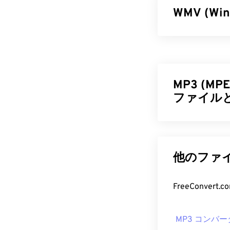
WMV (Wi
Windows 
を用いてファ
イル形式を実現しま
ジタルコンテ
MP3 (MPEG
ファイル
WMV フ
ほとんどのメデ
MPEG-1 Audio 
ます。WMVフ
に小さなファ
Microsof
ディング形式で
他のファイ
す。VLC
メディ
ァイルです。
メディアファ
いユーザーが
FreeConve
WMVは他の動
MP3 フ
る可能性があ
ープンソースツ
MP3 コンバー
MP3ファイル