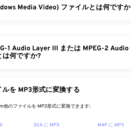
ndows Media Video) ファイルとは何ですか
34
34
34
31
31
31
35
35
35
32
32
32
Media Video（WMV）は、広く普及している一般的なビデオ形式で
36
36
36
33
33
33
イルサイズを圧縮することで、ビデオの画質を維持しながら管
37
37
37
す。WMVファイルは、Advanced Systems Format（A
34
34
34
ナ形式によくカプセル化されます。
38
38
38
-1 Audio Layer III または MPEG-2 Audio L
35
35
35
とは何ですか?
39
39
39
ァイルを開くにはどうすればいいですか?
36
36
36
40
40
40
37
37
37
ィアプレーヤーはWMV（およびASF）ファイルを開いて読み
Layer III または MPEG-2 Audio Layer III (MP3) は
、サウンドシ
41
41
41
ァイルを開くのに最適なプレーヤーは
38
38
Microsoft Windows Media 
38
イルに圧縮し、
デジタル保存および伝送を可能にするデジタル
tはWMVとASFを開発しており、現在オンライン上の多くの動画はW
す。MP3 ファイルは、消費者にとって最も広く使用されてい
42
42
42
39
39
39
ルを MP3形式に変換する
アプレーヤーも
信頼できる選択肢の一つで、複数のプラットフ
ファイルサイズが小さく、音質も許容範囲内であるため、
MP3
43
43
43
40
40
40
イルを再生できます。
利用でき、保存や共有も容易です。
rt.com他のファイルを MP3形式に変換できます:
44
44
44
41
41
41
画ファイル形式への変換も簡単です。ただし、変換処理によっ
ァイルを開くにはどうすればいいですか?
ることに注意してください。変換が必要な場合は、
45
45
45
HandBrake
42
42
42
ールを使ってWMVファイルを変換できます。
タ
3GA に MP3
M4P に MP3
46
46
46
は非常に普及しているため、ほとんどの主要なオーディオ再生
43
43
43