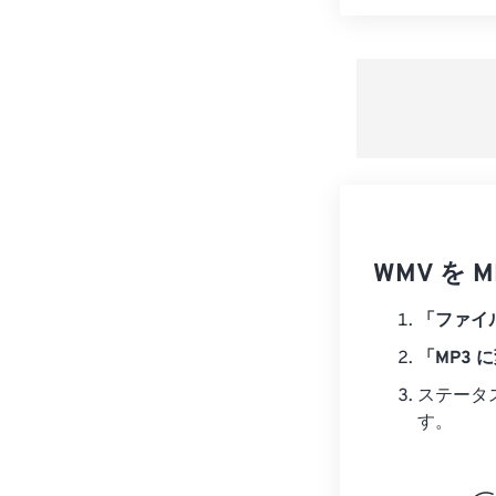
WMV を
「ファイ
「MP3 
ステータ
す。