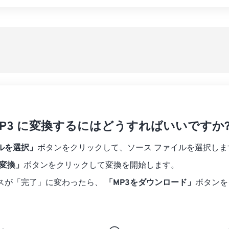
07
07
07
07
04
04
04
04
すべてのオプシ
08
08
08
08
05
05
05
05
プリセットから
09
09
09
09
06
06
06
06
10
10
10
10
07
07
07
07
プリセットとし
11
11
11
11
08
08
08
08
12
12
12
12
09
09
09
09
13
13
13
13
10
10
10
10
14
14
14
14
 MP3 に変換するにはどうすればいいですか
11
11
11
11
15
15
15
15
12
12
12
12
ルを選択」
ボタンをクリックして、ソース ファイルを選択しま
16
16
16
16
13
13
13
13
に変換」
ボタンをクリックして変換を開始します。
17
17
17
17
14
14
14
14
スが「完了」に変わったら、
「MP3をダウンロード」
ボタンを
18
18
18
18
15
15
15
15
19
19
19
19
16
16
16
16
20
20
20
20