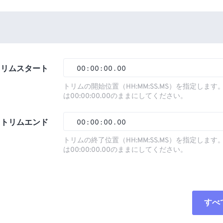
トリムスタート
00
:
00
:
00
.
00
トリムの開始位置（HH:MM:SS.MS）を指定しま
は00:00:00.00のままにしてください。
00
00
00
00
01
01
01
01
トリムエンド
00
:
00
:
00
.
00
02
02
02
02
トリムの終了位置（HH:MM:SS.MS）を指定しま
は00:00:00.00のままにしてください。
03
03
03
03
00
00
00
00
04
04
04
04
01
01
01
01
05
05
05
05
02
02
02
02
すべ
06
06
06
06
03
03
03
03