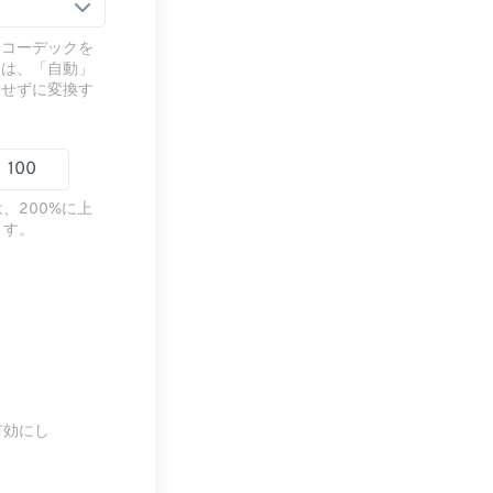
るコーデックを
には、「自動」
ドせずに変換す
、200%に上
ます。
有効にし