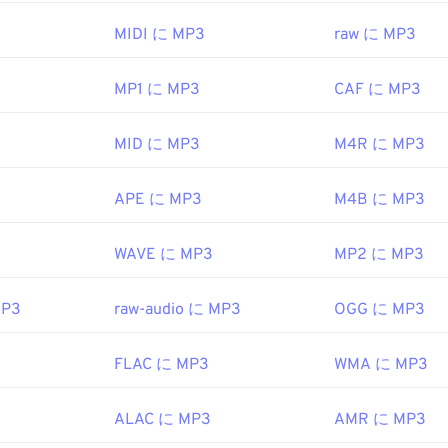
ft
。ファイルをクリックするだけで、お使いのプラットフォーム
47
47
47
44
44
44
 Media Player
で開きます。また、
MP3ファイルをプレビュー
MIDI に MP3
raw に MP3
1999年
48
48
48
45
45
45
49
49
49
MP1 に MP3
CAF に MP3
を開くことができる別のプログラムは
46
46
VLCメディアプレーヤー
46
で
ipedia.org/wiki/Windows_Media_Video
イル形式は他に2つあります。Masterpoint
グリーンポイン
50
50
50
47
47
47
slaCrypt 3.0ランサムウェア暗号化ファイル
（ビットコインで身
ipedia.org/wiki/Advanced_Systems_Format
MID に MP3
M4R に MP3
51
51
51
48
48
48
ですが、幸いなことに現在は無効化されており、もはや脅威で
52
52
52
49
49
49
EC
、
Moving Pictures Experts Group
APE に MP3
M4B に MP3
53
53
53
50
50
50
1993年
WAVE に MP3
MP2 に MP3
54
54
54
51
51
51
55
55
55
52
52
52
ipedia.org/wiki/MP3
MP3
raw-audio に MP3
OGG に MP3
56
56
56
53
53
53
hiariglione.org/standards/mpeg-a/music-player-application-fo
57
57
57
54
54
54
FLAC に MP3
WMA に MP3
58
58
58
55
55
55
ALAC に MP3
AMR に MP3
59
59
59
56
56
56