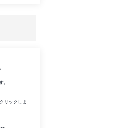
ョンをリセット
適用
て保存
?
す。
クリックしま