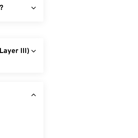
?
す。
コーデック
理しやすいファ
SF）と呼ばれるデ
ayer III)
取ることができ
ーケンスを非常
Player
です。
オーディオコー
MVファイルで
るオーディオフ
ォームでマルチ
ファイルは幅広
て画質が低下す
という無料のオ
プログラムが対