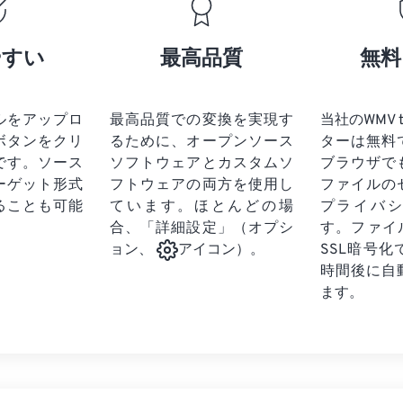
17
17
17
17
21
21
21
21
18
18
18
18
やすい
最高品質
無料
22
22
22
22
19
19
19
19
23
23
23
23
20
20
20
20
24
24
24
ルをアップロ
最高品質での変換を実現す
当社のWMV 
21
21
21
21
ボタンをクリ
るために、オープンソース
ターは無料
25
25
25
22
22
22
22
です。
ソース
ソフトウェアとカスタムソ
ブラウザで
26
26
26
ーゲット形式
フトウェアの両方を使用し
23
23
23
23
ファイルの
ることも可能
ています。ほとんどの場
プライバ
27
27
27
24
24
24
合、「詳細設定」（オプシ
す。ファイ
28
28
28
25
25
25
SSL暗号
ョン、
アイコン）。
29
29
29
時間後に自
26
26
26
ます。
30
30
30
27
27
27
31
31
31
28
28
28
32
32
32
29
29
29
33
33
33
30
30
30