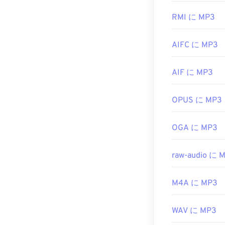
開発元:
Microso
応しています
または
Windows
RMI に MP3
初回リリース:
ます。
役立つリンク:
AIFC に MP3
MP3ファイル
https://en.wik
子を使用するファ
は廃止）と
Te
https://en.wik
AIF に MP3
マルウェア）
開発元:
ISO
/
I
OPUS に MP3
初回リリース:
OGA に MP3
役立つリンク:
https://en.wik
raw-audio に 
https://mpeg.c
M4A に MP3
WAV に MP3