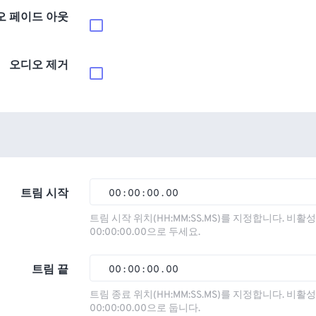
오 페이드 아웃
오디오 제거
트림 시작
00
:
00
:
00
.
00
00
00
00
00
트림 시작 위치(HH:MM:SS.MS)를 지정합니다. 비
00:00:00.00으로 두세요.
01
01
01
01
02
02
02
02
트림 끝
00
:
00
:
00
.
00
03
03
03
03
00
00
00
00
트림 종료 위치(HH:MM:SS.MS)를 지정합니다. 비
00:00:00.00으로 둡니다.
04
04
04
04