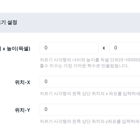
01
01
01
01
05
05
05
05
02
02
02
02
06
06
06
06
03
03
03
03
기 설정
07
07
07
07
04
04
04
04
08
08
08
08
05
05
05
05
x
 x 높이(픽셀)
09
09
09
09
06
06
06
06
자르기 사각형의 너비와 높이를 픽셀 단위(0~10000
10
10
10
10
07
07
07
07
홀수 치수는 가장 가까운 짝수로 반올림됩니다.
11
11
11
11
08
08
08
08
위치-X
12
12
12
12
09
09
09
09
자르기 사각형의 왼쪽 상단 위치의 x 좌표를 입력하세
13
13
13
13
10
10
10
10
14
14
14
14
11
11
11
11
위치-Y
15
15
15
15
12
12
12
12
자르기 사각형의 왼쪽 상단 위치의 y좌표를 입력하세
16
16
16
16
13
13
13
13
17
17
17
17
14
14
14
14