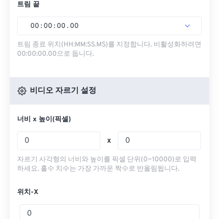
트림 끝
00
:
00
:
00
.
00
트림 종료 위치(HH:MM:SS.MS)를 지정합니다. 비활성화하려면
00:00:00.00으로 둡니다.
비디오 자르기 설정
너비 x 높이(픽셀)
x
자르기 사각형의 너비와 높이를 픽셀 단위(0~10000)로 입력
하세요. 홀수 치수는 가장 가까운 짝수로 반올림됩니다.
위치-X