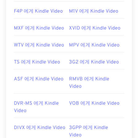
Elmedia Player
등이
있습니다.
F4P 에게 Kindle Video
M1V 에게 Kindle Video
개발자:
Adobe
최초 출시:
2003년
MXF 에게 Kindle Video
XVID 에게 Kindle Video
유용한 링크:
WTV 에게 Kindle Video
MPV 에게 Kindle Video
https://en.wikipedia.org/wiki/플래시_비디오
https://www.lifewire.com/flv-file
TS 에게 Kindle Video
3G2 에게 Kindle Video
ASF 에게 Kindle Video
RMVB 에게 Kindle
Video
DVR-MS 에게 Kindle
VOB 에게 Kindle Video
Video
DIVX 에게 Kindle Video
3GPP 에게 Kindle
Video