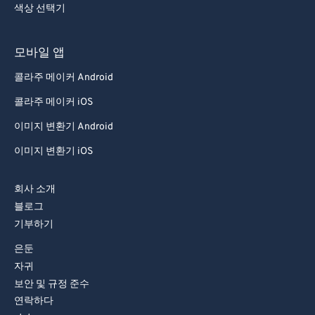
92
92
색상 선택기
93
93
모바일 앱
94
94
95
95
콜라주 메이커 Android
96
96
콜라주 메이커 iOS
97
97
이미지 변환기 Android
98
98
이미지 변환기 iOS
99
99
회사 소개
블로그
기부하기
은둔
자귀
보안 및 규정 준수
연락하다