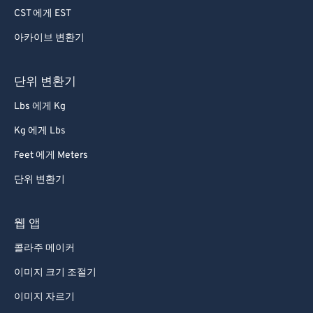
79
79
CST 에게 EST
80
80
아카이브 변환기
81
81
단위 변환기
82
82
83
83
Lbs 에게 Kg
84
84
Kg 에게 Lbs
85
85
Feet 에게 Meters
86
86
단위 변환기
87
87
웹 앱
88
88
89
89
콜라주 메이커
90
90
이미지 크기 조절기
91
91
이미지 자르기