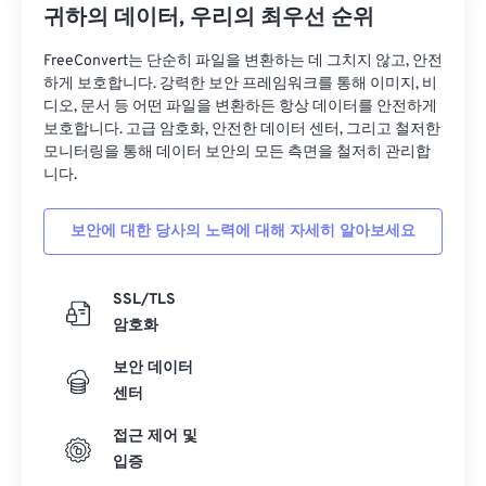
26
26
26
26
26
26
귀하의 데이터, 우리의 최우선 순위
27
27
27
27
27
27
FreeConvert는 단순히 파일을 변환하는 데 그치지 않고, 안전
28
28
28
28
28
28
하게 보호합니다. 강력한 보안 프레임워크를 통해 이미지, 비
디오, 문서 등 어떤 파일을 변환하든 항상 데이터를 안전하게
29
29
29
29
29
29
보호합니다. 고급 암호화, 안전한 데이터 센터, 그리고 철저한
30
30
30
30
30
30
모니터링을 통해 데이터 보안의 모든 측면을 철저히 관리합
니다.
31
31
31
31
31
31
32
32
32
32
32
32
보안에 대한 당사의 노력에 대해 자세히 알아보세요
33
33
33
33
33
33
34
34
34
34
34
34
SSL/TLS
암호화
35
35
35
35
35
35
보안 데이터
36
36
36
36
36
36
센터
37
37
37
37
37
37
접근 제어 및
38
38
38
38
38
38
입증