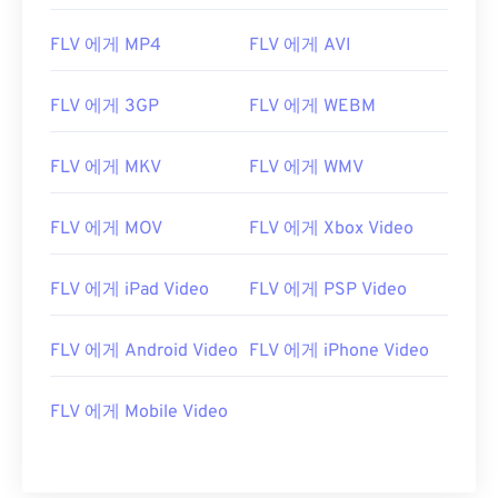
00
00
00
00
00
00
00
00
FLV 에게 MP4
FLV 에게 AVI
01
01
01
01
01
01
01
01
02
02
02
02
02
02
02
02
FLV 에게 3GP
FLV 에게 WEBM
03
03
03
03
03
03
03
03
FLV 에게 MKV
FLV 에게 WMV
04
04
04
04
04
04
04
04
05
05
05
05
05
05
05
05
FLV 에게 MOV
FLV 에게 Xbox Video
06
06
06
06
06
06
06
06
07
07
07
07
07
07
07
07
FLV 에게 iPad Video
FLV 에게 PSP Video
08
08
08
08
08
08
08
08
FLV 에게 Android Video
FLV 에게 iPhone Video
09
09
09
09
09
09
09
09
10
10
10
10
10
10
10
10
FLV 에게 Mobile Video
11
11
11
11
11
11
11
11
12
12
12
12
12
12
12
12