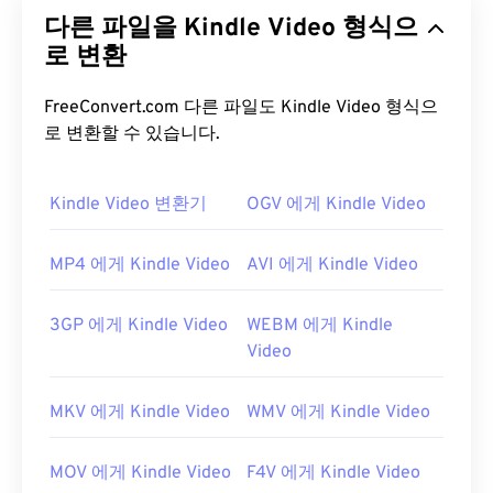
플래시
비디오의 한 유형입니다. 주로 인터넷을 통해
다른 파일을 Kindle Video 형식으
고품질의 동기화가 잘 된 멀티미디어 콘텐츠를 제공
하는 인기 있는 형식입니다. 또한 미디어 컨테이너이
로 변환
므로
코덱을
사용하여 파일 크기를 압축합니다. FLV
는 ISO 기반 미디어 파일 형식이라고도 하는 개방형
FreeConvert.com 다른 파일도 Kindle Video 형식으
표준
ISO/IEC 14496-12:2008을
사용하며, 유연성과
로 변환할 수 있습니다.
독립성이라는 장점을 제공합니다.
Kindle Video 변환기
OGV 에게 Kindle Video
FLV 파일을 어떻게 여나요?
기본적으로 FLV는
Animate Creative Cloud
MP4 에게 Kindle Video
AVI 에게 Kindle Video
(Animate CC) 및
Flash
와 같은
Adobe
제품에서 열립
니다. Adobe Flash 7 이상 버전에서 가장 잘 열립니
3GP 에게 Kindle Video
WEBM 에게 Kindle
다. FLV는 챕터나 자막을 지원하지 않지만, 메타데이
Video
터 태그는 지원합니다.
FLV는 개방형 표준을 기반으로 하므로 Adobe 이외
MKV 에게 Kindle Video
WMV 에게 Kindle Video
의 여러 제품에서 열 수 있습니다. FLV를 열 수 있는
다른 프로그램으로는
VLC 미디어 플레이어
,
Zoom
MOV 에게 Kindle Video
F4V 에게 Kindle Video
Player
,
RealNetworks RealPlayer Cloud
,
Eltima