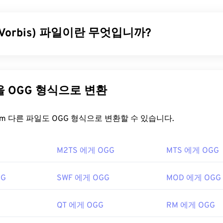
31
31
31
미디어 컨테이너 포맷으로,
GSM
(Global System for Mobile
일용 기술이므로, 3GP 포맷을 사용하면 UMTS 네트워크의 휴대폰
35
35
35
32
32
32
어를 캡처, 저장, 전송 및 재생할 수 있습니다.
 Vorbis) 파일이란 무엇입니까?
36
36
36
33
33
33
을 어떻게 여나요?
37
37
37
34
34
34
rbis)는 OGG Vorbis 압축을 사용하는 파일입니다. OGG는 Xiph.O
38
38
38
35
35
35
는 데 가장 좋은 애플리케이션은 Apple
QuickTime
입니다. 3GP
로열티 없는 인코딩 방식입니다.
MP3
와 마찬가지로 OGG 파일은
39
39
39
nux, Mac, Windows를 포함한 대부분의 운영 체제에서 쉽게 열 
파일에는 메타데이터뿐만 아니라 아티스트 및 트랙 제목 정보도 포
36
36
36
다른 파일을 OGG 형식으로 변환
40
40
40
imed Text를
통해 자막을 지원하는 유연한 파일 형식입니다. 대
37
37
37
을 어떻게 여나요?
이러한 기능을 제공하는 무료 타사 도구와 호환됩니다.
AutoGK가
41
41
41
FreeConvert.com 다른 파일도 OGG 형식으로 변환할 수 있습니다.
38
38
38
경에서 동영상을 볼 때 화질을 향상시키려면 파일을 MP4로
변환
여는 기본 프로그램은
VLC 미디어 플레이어
입니다. 또한
Windows 
42
42
42
39
39
39
파트너십 프로젝트(3GPP)
namp
,
Xine
,
UltraMixer
등 다양한 프로그램을 통해 OGG 파일을
M2TS 에게 OGG
43
43
43
MTS 에게 OGG
40
40
40
넷 브라우저가 설치된 모든 컴퓨터나 모바일 기기에서
7년
Google
44
44
44
 수 있습니다. Apple 제품은 OGG를 지원하지 않습니다.
41
41
41
GG
SWF 에게 OGG
MOD 에게 OGG
45
45
45
g Foundation
42
42
42
ipedia.org/wiki/3GP_and_3G2
46
46
46
0년
43
43
43
QT 에게 OGG
RM 에게 OGG
pp.org/
47
47
47
44
44
44