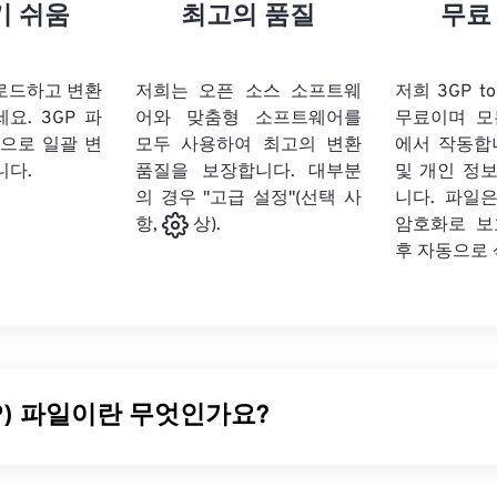
21
21
21
21
18
18
18
18
기 쉬움
최고의 품질
무료
22
22
22
22
19
19
19
19
23
23
23
23
20
20
20
20
업로드하고 변환
저희는 오픈 소스 소프트웨
저희 3GP t
24
24
24
세요.
3GP 파
어와 맞춤형 소프트웨어를
무료이며 모
21
21
21
21
식으로 일괄 변
모두 사용하여 최고의 변환
에서 작동합
25
25
25
22
22
22
22
니다.
품질을 보장합니다. 대부분
및 개인 정
26
26
26
의 경우 "고급 설정"(선택 사
23
23
23
23
니다. 파일은
암호화로 보
항,
상).
27
27
27
24
24
24
후 자동으로
28
28
28
25
25
25
29
29
29
26
26
26
30
30
30
27
27
27
31
31
31
28
28
28
PP) 파일이란 무엇인가요?
32
32
32
29
29
29
33
33
33
30
30
30
3세대(3G)
UMTS
(Universal Mobile Telecommunication Sy
34
34
34