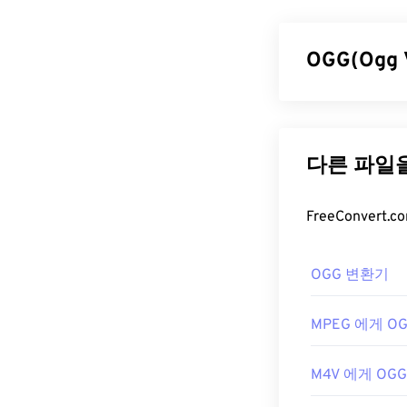
로 설계된 멀티
UMTS는 모바
연결을 통해 미디
OGG(Ogg
3GP 파일
OGG(Ogg Vo
3GP 파일을 여
하는 특허 및 
설계되었지만 Li
니다. OGG 
3GP는 3GPP
T
OGG 파일
하지 않지만, 
바일이 아닌 환
OGG 파일을 
개발자:
RealPlayer
3세대 
,
Wi
OGG 변환기
최초 출시:
급할 때는 인터
199
OGG 파일을 열
유용한 링크:
MPEG 에게 O
개발자:
Xiph.Or
https://en.wik
최초 출시:
200
M4V 에게 OGG
https://www.3g
유용한 링크: