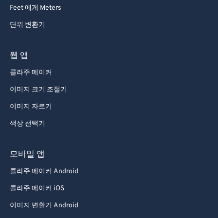
92
92
Feet 에게 Meters
93
93
단위 변환기
94
94
95
95
웹 앱
96
96
콜라주 메이커
97
97
이미지 크기 조절기
98
98
이미지 자르기
99
99
색상 선택기
모바일 앱
콜라주 메이커 Android
콜라주 메이커 iOS
이미지 변환기 Android