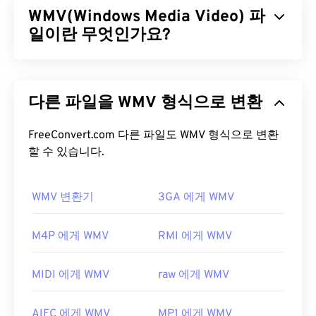
WMV(Windows Media Video) 파
System for Mobile) 표준을 준수합니다. UMTS는 모
바일용 기술이므로, 3GP 포맷을 사용하면 UMTS 네
일이란 무엇인가요?
트워크의 휴대폰에서 고속 무선 연결을 통해 미디어
를 캡처, 저장, 전송 및 재생할 수 있습니다.
Windows Media Video(WMV)는 널리 지원되는 일반
비디오 형식입니다.
코덱을
사용하여 파일 크기를 압
3GP 파일을 어떻게 여나요?
다른 파일을 WMV 형식으로 변환
축하여 비디오 화질을 유지하면서 관리하기 쉬운 파
일을 생성합니다. ASF(Advanced Systems Format)
3GP 파일을 여는 데 가장 좋은 애플리케이션은
라는 디지털 컨테이너 형식은 WMV 파일을 캡슐화하
FreeConvert.com 다른 파일도 WMV 형식으로 변환
Apple
QuickTime
입니다. 3GP는 모바일용으로 설계
는 경우가 많습니다.
할 수 있습니다.
되었지만 Linux, Mac, Windows를 포함한 대부분의
운영 체제에서 쉽게 열 수 있습니다.
WMV 파일을 어떻게 여나요?
WMV 변환기
3GA 에게 WMV
3GP는 3GPP
Timed Text를
통해 자막을 지원하는 유
대부분의 미디어 플레이어는 WMV(및 ASF) 파일을
연한 파일 형식입니다. 대화형 메뉴는 지원하지 않지
열고 읽을 수 있습니다. WMV 파일을 여는 데 가장 좋
M4P 에게 WMV
RMI 에게 WMV
만, 이러한 기능을 제공하는 무료 타사 도구와 호환됩
은 플레이어는
Microsoft Windows Media Player
입
니다.
AutoGK가
그 예입니다. 모바일이 아닌 환경에
니다. Microsoft에서 WMV와 ASF를 개발했으며, 오
서 동영상을 볼 때 화질을 향상시키려면 파일을 MP4
MIDI 에게 WMV
raw 에게 WMV
늘날 온라인에서 많은 비디오가 WMV 파일입니다.
로
변환하세요
.
VLC 미디어 플레이어는
여러 플랫폼에서 멀티미디
개발자:
3세대 파트너십 프로젝트(3GPP)
AIFC 에게 WMV
MP1 에게 WMV