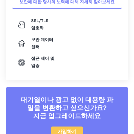
보안에 대한 당사의 노력에 대해 자세히 알아보세요
40
40
40
40
40
40
41
41
41
41
41
41
SSL/TLS
암호화
42
42
42
42
42
42
43
43
43
43
43
43
보안 데이터
센터
44
44
44
44
44
44
접근 제어 및
45
45
45
45
45
45
입증
46
46
46
46
46
46
47
47
47
47
47
47
48
48
48
48
48
48
대기열이나 광고 없이 대용량 파
49
49
49
49
49
49
일을 변환하고 싶으신가요?
50
50
50
50
50
50
지금 업그레이드하세요
51
51
51
51
51
51
52
52
52
52
52
52
가입하기