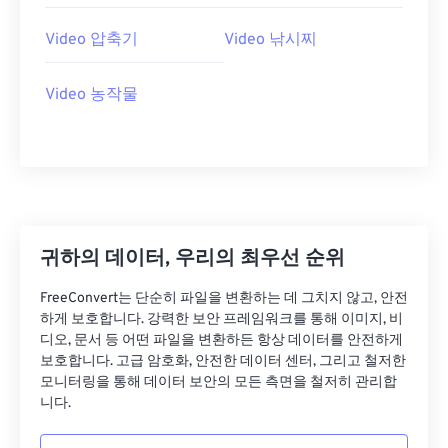
26
26
26
26
26
26
27
27
27
27
27
27
Video 압축기
Video 낚시찌
28
28
28
28
28
28
Video 농작물
29
29
29
29
29
29
30
30
30
30
30
30
31
31
31
31
31
31
32
32
32
32
32
32
33
33
33
33
33
33
귀하의 데이터, 우리의 최우선 순위
34
34
34
34
34
34
FreeConvert는 단순히 파일을 변환하는 데 그치지 않고, 안전
35
35
35
35
35
35
하게 보호합니다. 강력한 보안 프레임워크를 통해 이미지, 비
36
36
36
36
36
36
디오, 문서 등 어떤 파일을 변환하든 항상 데이터를 안전하게
보호합니다. 고급 암호화, 안전한 데이터 센터, 그리고 철저한
37
37
37
37
37
37
모니터링을 통해 데이터 보안의 모든 측면을 철저히 관리합
니다.
38
38
38
38
38
38
39
39
39
39
39
39