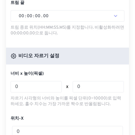
트림 끝
00
:
00
:
00
.
00
트림 종료 위치(HH:MM:SS.MS)를 지정합니다. 비활성화하려면
00:00:00.00으로 둡니다.
비디오 자르기 설정
너비 x 높이(픽셀)
x
자르기 사각형의 너비와 높이를 픽셀 단위(0~10000)로 입력
하세요. 홀수 치수는 가장 가까운 짝수로 반올림됩니다.
위치-X