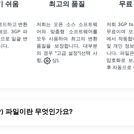
21
21
21
21
18
18
18
18
기 쉬움
최고의 품질
무료
22
22
22
22
19
19
19
19
23
23
23
23
20
20
20
20
업로드하고 변환
저희는 오픈 소스 소프트웨
저희 3GP t
24
24
24
세요.
3GP 파
어와 맞춤형 소프트웨어를
무료이며 모
21
21
21
21
식으로 일괄 변
모두 사용하여 최고의 변환
에서 작동합
25
25
25
22
22
22
22
니다.
품질을 보장합니다. 대부분
및 개인 정
26
26
26
의 경우 "고급 설정"(선택 사
23
23
23
23
니다. 파일은
암호화로 보
항,
상).
27
27
27
24
24
24
후 자동으로
28
28
28
25
25
25
29
29
29
26
26
26
30
30
30
27
27
27
31
31
31
28
28
28
PP) 파일이란 무엇인가요?
32
32
32
29
29
29
33
33
33
30
30
30
3세대(3G)
UMTS
(Universal Mobile Telecommunication Sy
34
34
34