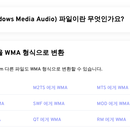
31
31
31
미디어 컨테이너 포맷으로,
GSM
(Global System for Mobile
일용 기술이므로, 3GP 포맷을 사용하면 UMTS 네트워크의 휴대폰
35
35
35
32
32
32
어를 캡처, 저장, 전송 및 재생할 수 있습니다.
dows Media Audio) 파일이란 무엇인가요?
36
36
36
33
33
33
을 어떻게 여나요?
37
37
37
34
34
34
 MP3 파일 형식과 경쟁하기 위해
Windows Media Audio(WMA)
파일
38
38
38
35
35
35
는 데 가장 좋은 애플리케이션은 Apple
QuickTime
입니다. 3GP
A는 오디오 코덱이자 오디오 형식입니다. WMA는 1999년 출시
39
39
39
nux, Mac, Windows를 포함한 대부분의 운영 체제에서 쉽게 열 
,
WMA Voice
등 여러 업데이트 버전을 거치며 발전해 왔습니다. 
36
36
36
다른 파일을 WMA 형식으로 변환
중단한
Windows Media
의 핵심 구성 요소입니다.
40
40
40
imed Text를
통해 자막을 지원하는 유연한 파일 형식입니다. 대
37
37
37
이러한 기능을 제공하는 무료 타사 도구와 호환됩니다.
AutoGK가
41
41
41
을 어떻게 여나요?
FreeConvert.com 다른 파일도 WMA 형식으로 변환할 수 있습니다.
38
38
38
경에서 동영상을 볼 때 화질을 향상시키려면 파일을 MP4로
변환
42
42
42
39
39
39
파트너십 프로젝트(3GPP)
의 핵심 구성 요소인
Windows Media Player는
WMA 파일을 지
M2TS 에게 WMA
43
43
43
MTS 에게 WMA
을 여는 기본 프로그램으로 사용됩니다. 하지만 WMA 파일이 상
40
40
40
7년
다른 많은 플레이어와 프로그램도 이 파일 형식을 지원합니다.
W
44
44
44
41
41
41
 자주 사용됩니다.
MA
SWF 에게 WMA
MOD 에게 WMA
45
45
45
42
42
42
ipedia.org/wiki/3GP_and_3G2
열 수 있는 다른 프로그램으로는
VLC 미디어 플레이어
와
UltraMix
46
46
46
43
43
43
A
QT 에게 WMA
RM 에게 WMA
서는
Apple iOS
,
Google Android
,
Windows Phone/Windows 10 M
pp.org/
erDrive Media Console을
사용해 보세요.
47
47
47
44
44
44