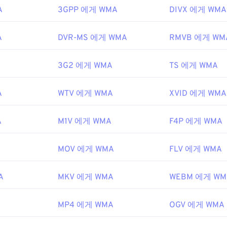
A
3GPP 에게 WMA
DIVX 에게 WMA
ft
48
48
48
45
45
45
9년
49
49
49
46
46
46
A
DVR-MS 에게 WMA
RMVB 에게 WM
50
50
50
47
47
47
ipedia.org/wiki/Windows_Media_Audio
51
51
51
A
3G2 에게 WMA
TS 에게 WMA
48
48
48
microsoft.com/en-us/windows/desktop/medfound/windows-me
52
52
52
49
49
49
A
WTV 에게 WMA
XVID 에게 WMA
53
53
53
50
50
50
54
54
54
51
51
51
A
M1V 에게 WMA
F4P 에게 WMA
55
55
55
52
52
52
MOV 에게 WMA
FLV 에게 WMA
56
56
56
53
53
53
57
57
57
54
54
54
A
MKV 에게 WMA
WEBM 에게 WM
58
58
58
55
55
55
59
59
59
MP4 에게 WMA
56
56
56
OGV 에게 WMA
60
57
57
57