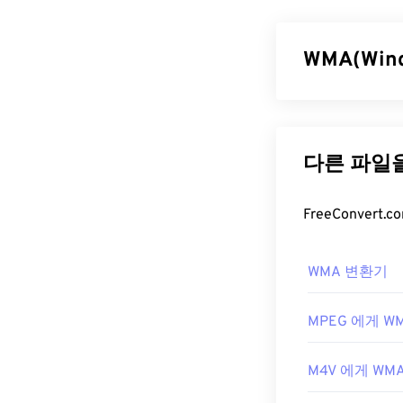
로 설계된 멀티
UMTS는 모바
연결을 통해 미디
WMA(Win
3GP 파일
Microsoft는
3GP 파일을 여
발했습니다. WM
설계되었지만 Li
WMA Lossless
Microsoft가 
3GP는 3GPP
T
하지 않지만, 
WMA 파일
바일이 아닌 환
개발자:
Windows Media
3세대 
WMA 변환기
로 이러한 파일
최초 출시:
199
용되기 때문에 
유용한 링크:
인 스트리밍에도
MPEG 에게 W
https://en.wik
WMA 파일을 
M4V 에게 WM
모바일 기기에
https://www.3g
이 각각 있는
Ov