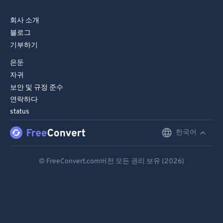
82
82
83
83
회사 소개
블로그
84
84
기부하기
85
85
은둔
86
86
자귀
87
87
보안 및 규정 준수
연락하다
88
88
status
89
89
한국어
English
90
90
Deutsch
91
91
© FreeConvert.com버전 모든 권리 보유 (2026)
92
92
Español
93
93
Français
94
94
Português
95
95