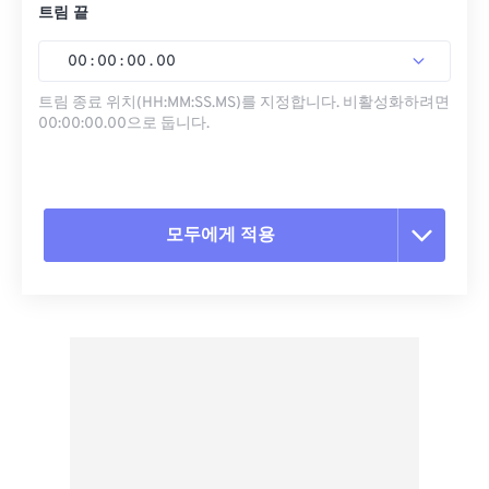
트림 끝
00
:
00
:
00
.
00
트림 종료 위치(HH:MM:SS.MS)를 지정합니다. 비활성화하려면
00:00:00.00으로 둡니다.
모두에게 적용
모든 옵션 재설정
사전 설정에서 적용
사전 설정으로 저장