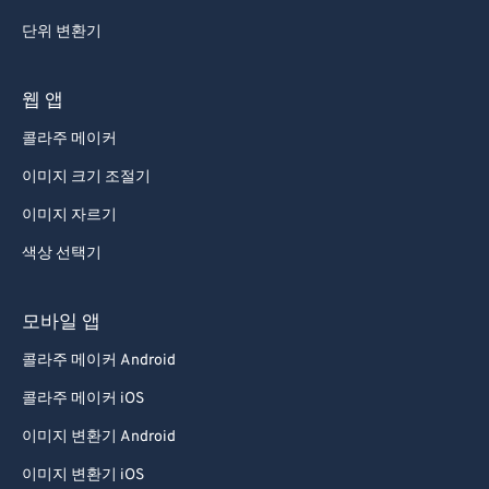
69
69
단위 변환기
70
70
71
71
웹 앱
72
72
콜라주 메이커
73
73
이미지 크기 조절기
74
74
이미지 자르기
75
75
색상 선택기
76
76
77
77
모바일 앱
78
78
콜라주 메이커 Android
79
79
콜라주 메이커 iOS
80
80
이미지 변환기 Android
81
81
이미지 변환기 iOS