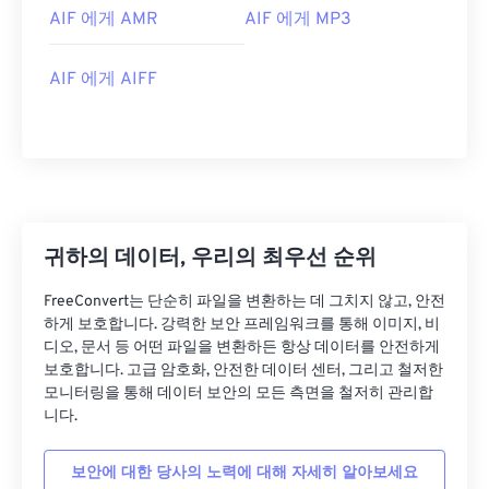
03
03
03
03
03
03
03
03
AIF 에게 AMR
AIF 에게 MP3
04
04
04
04
04
04
04
04
AIF 에게 AIFF
05
05
05
05
05
05
05
05
06
06
06
06
06
06
06
06
07
07
07
07
07
07
07
07
08
08
08
08
08
08
08
08
09
09
09
09
09
09
09
09
귀하의 데이터, 우리의 최우선 순위
10
10
10
10
10
10
10
10
FreeConvert는 단순히 파일을 변환하는 데 그치지 않고, 안전
11
11
11
11
11
11
11
11
하게 보호합니다. 강력한 보안 프레임워크를 통해 이미지, 비
12
12
12
12
12
12
12
12
디오, 문서 등 어떤 파일을 변환하든 항상 데이터를 안전하게
보호합니다. 고급 암호화, 안전한 데이터 센터, 그리고 철저한
13
13
13
13
13
13
13
13
모니터링을 통해 데이터 보안의 모든 측면을 철저히 관리합
14
14
14
14
14
14
14
14
니다.
15
15
15
15
15
15
15
15
보안에 대한 당사의 노력에 대해 자세히 알아보세요