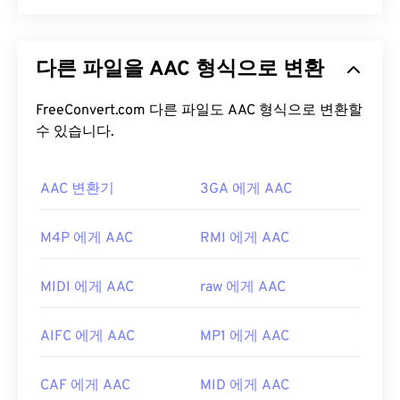
일은 더 많은 공간을 차지합니다. AIFF는
루프 포인
트 데이터
와 음표를 찾을 수 있어 음악가에게 유용합
AAC(Advanced Audio Coding)는
손실
압축을 통해
니다.
파일 크기를 줄이는 디지털 오디오 파일 형식입니다.
다른 파일을 AAC 형식으로 변환
주로 디지털 TV, 디지털 라디오, 인터넷 스트리밍에
AIFF 파일을 어떻게 여나요?
사용됩니다.
iOS
,
YouTube
,
Nintendo
,
Playstation
의 표준 오디오 형식입니다.
FreeConvert.com 다른 파일도 AAC 형식으로 변환할
ISO
/
IEC
는 AAC
코덱
기본적으로 AIFF는 운영 체제에 따라
Windows
을
수 있습니다.
MP3
의 개선된 코덱으로 지정했는데, 파일 크기
Media Player
또는
iTunes
에서 열립니다. AIFF를 열
를 더 효율적으로 압축하면서도 무압축 오디오와 유
수 있는 다른 프로그램으로는
VLC Media Player
,
사한 음질을 제공하기 때문입니다.
Audacity
AAC 변환기
,
Winamp
,
Elmedia Player
3GA 에게 AAC
등이 있습니다.
AAC 파일을 어떻게 여나요?
Android
또는 Apple 외 기기를 사용하는 경우, AIFF
M4P 에게 AAC
RMI 에게 AAC
파일을 열려면 해당 파일을 MP3 파일로 변환해야 합
최상의 결과를 얻으려면
VLC 미디어 플레이어를
사
니다. Apple 모바일 기기에서는 파일 변환 없이 AIFF
용하여 AAC 파일을 여세요. 또는
iTunes
에서도 기본
파일을 열 수 있습니다.
MIDI 에게 AAC
raw 에게 AAC
적으로 AAC 파일이 열립니다. 하지만 AAC 파일은 어
개발자:
Apple Inc.
디에나 존재하며 다른 많은 프로그램과 소프트웨어
AIFC 에게 AAC
MP1 에게 AAC
에서도 열립니다.
최초 출시:
1988
또한 AAC 파일은 종종 비디오 게임의 오디오 파일로
유용한 링크:
CAF 에게 AAC
MID 에게 AAC
사용되므로
Nintendo 3DS
,
Playstation 4
와 같은 대