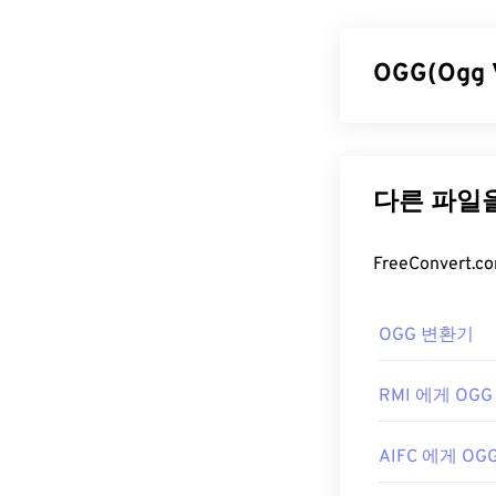
Format)를 
손실
파일 형식이
합니다. AIFF는
OGG(Ogg
AIFF 파
OGG(Ogg Vo
기본적으로 AI
하는 특허 및 
열 수 있는 다
니다. OGG 
있습니다.
OGG 파일
Android
또는 A
환해야 합니다. 
OGG 파일을 
개발자:
RealPlayer
Apple I
,
Wi
OGG 변환기
최초 출시:
급할 때는 인터
198
OGG 파일을 열
유용한 링크:
RMI 에게 OGG
개발자:
Xiph.Or
https://en.w
최초 출시:
200
AIFC 에게 OG
https://www.lif
유용한 링크: