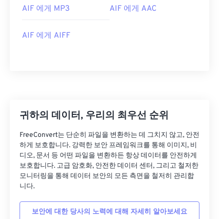
03
03
03
03
03
03
03
03
AIF 에게 MP3
AIF 에게 AAC
04
04
04
04
04
04
04
04
AIF 에게 AIFF
05
05
05
05
05
05
05
05
06
06
06
06
06
06
06
06
07
07
07
07
07
07
07
07
08
08
08
08
08
08
08
08
09
09
09
09
09
09
09
09
귀하의 데이터, 우리의 최우선 순위
10
10
10
10
10
10
10
10
FreeConvert는 단순히 파일을 변환하는 데 그치지 않고, 안전
11
11
11
11
11
11
11
11
하게 보호합니다. 강력한 보안 프레임워크를 통해 이미지, 비
12
12
12
12
12
12
12
12
디오, 문서 등 어떤 파일을 변환하든 항상 데이터를 안전하게
보호합니다. 고급 암호화, 안전한 데이터 센터, 그리고 철저한
13
13
13
13
13
13
13
13
모니터링을 통해 데이터 보안의 모든 측면을 철저히 관리합
14
14
14
14
14
14
14
14
니다.
15
15
15
15
15
15
15
15
보안에 대한 당사의 노력에 대해 자세히 알아보세요