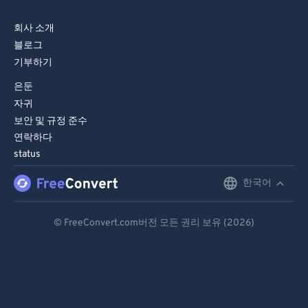
82
82
83
83
회사 소개
블로그
84
84
기부하기
85
85
은둔
86
86
자귀
87
87
보안 및 규정 준수
연락하다
88
88
status
89
89
한국어
English
90
90
Deutsch
91
91
© FreeConvert.com버전 모든 권리 보유 (2026)
92
92
Español
93
93
Français
94
94
Português
95
95