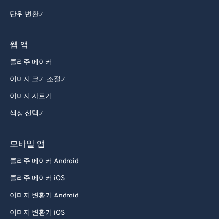
69
69
단위 변환기
70
70
71
71
웹 앱
72
72
콜라주 메이커
73
73
이미지 크기 조절기
74
74
이미지 자르기
75
75
색상 선택기
76
76
77
77
모바일 앱
78
78
콜라주 메이커 Android
79
79
콜라주 메이커 iOS
80
80
이미지 변환기 Android
81
81
이미지 변환기 iOS