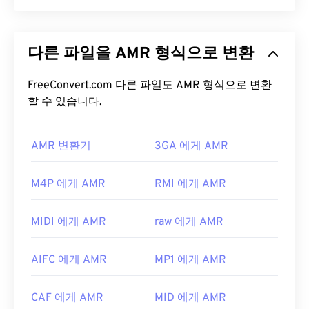
일은 더 많은 공간을 차지합니다. AIFF는
루프 포인
트 데이터
와 음표를 찾을 수 있어 음악가에게 유용합
적응형 다중 속도(AMR)는
음성 코딩
에 자주 사용되
니다.
는 압축 오디오 파일입니다. AMR 음성 코덱은 협대
다른 파일을 AMR 형식으로 변환
역 신호에 초점을 맞추므로 음성 녹음 및 라디오에 적
AIFF 파일을 어떻게 여나요?
합합니다.
GSM(Global System for Mobile
Communications)
FreeConvert.com 다른 파일도 AMR 형식으로 변환
및
UMTS(Universal Mobile
기본적으로 AIFF는 운영 체제에 따라
Windows
Telecommunications System)
할 수 있습니다.
에서 널리 사용됩니
Media Player
또는
iTunes
에서 열립니다. AIFF를 열
다.
수 있는 다른 프로그램으로는
VLC Media Player
,
Audacity
AMR 변환기
,
Winamp
,
Elmedia Player
3GA 에게 AMR
등이 있습니다.
AMR 파일을 어떻게 여나요?
Android
또는 Apple 외 기기를 사용하는 경우, AIFF
AMR 파일은 MMS 메시지를 포함하여 휴대폰에서 자
M4P 에게 AMR
RMI 에게 AMR
파일을 열려면 해당 파일을 MP3 파일로 변환해야 합
주 사용되므로 대부분의
3G 모바일
기기에서 열 수
니다. Apple 모바일 기기에서는 파일 변환 없이 AIFF
있습니다. AMR은
VLC 미디어 플레이어
,
QuickTime
파일을 열 수 있습니다.
MIDI 에게 AMR
raw 에게 AMR
,
RealPlayer
,
Xine
에서도 실행됩니다.
개발자:
Apple Inc.
무료 오디오 편집 소프트웨어인
Audacity
와 같은 다
AIFC 에게 AMR
MP1 에게 AMR
최초 출시:
1988
른 소프트웨어도 AMR 파일을 열 수 있습니다.
SourceForge.net
에서 Audacity를 쉽게 다운로드하
유용한 링크:
CAF 에게 AMR
MID 에게 AMR
세요. AMR 파일은 압축률이 높고 협대역 신호에 집