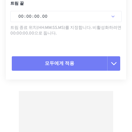
트림 끝
00
:
00
:
00
.
00
트림 종료 위치(HH:MM:SS.MS)를 지정합니다. 비활성화하려면
00:00:00.00으로 둡니다.
모두에게 적용
모든 옵션 재설정
사전 설정에서 적용
사전 설정으로 저장