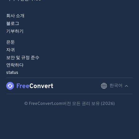
73
73
회사 소개
74
74
블로그
75
75
기부하기
76
76
은둔
77
77
자귀
보안 및 규정 준수
78
78
연락하다
79
79
status
80
80
한국어
English
81
81
Deutsch
82
82
© FreeConvert.com버전 모든 권리 보유 (2026)
Español
83
83
84
84
Français
85
85
Português