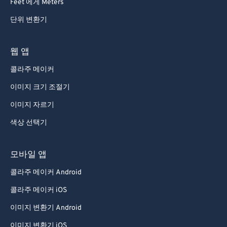
Feet 에게 Meters
60
60
단위 변환기
61
61
62
62
웹 앱
63
63
콜라주 메이커
64
64
이미지 크기 조절기
65
65
이미지 자르기
66
66
색상 선택기
67
67
68
68
모바일 앱
69
69
콜라주 메이커 Android
70
70
콜라주 메이커 iOS
71
71
이미지 변환기 Android
72
72
이미지 변환기 iOS