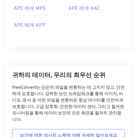
APE 에게 MP3
APE 에게 AAC
APE 에게 AIFF
00
00
00
00
00
00
00
00
00
00
00
00
00
00
00
00
귀하의 데이터, 우리의 최우선 순위
01
01
01
01
01
01
01
01
FreeConvert는 단순히 파일을 변환하는 데 그치지 않고, 안전
02
02
02
02
02
02
02
02
하게 보호합니다. 강력한 보안 프레임워크를 통해 이미지, 비
디오, 문서 등 어떤 파일을 변환하든 항상 데이터를 안전하게
03
03
03
03
03
03
03
03
보호합니다. 고급 암호화, 안전한 데이터 센터, 그리고 철저한
04
04
04
04
04
04
04
04
모니터링을 통해 데이터 보안의 모든 측면을 철저히 관리합
니다.
05
05
05
05
05
05
05
05
06
06
06
06
06
06
06
06
보안에 대한 당사의 노력에 대해 자세히 알아보세요