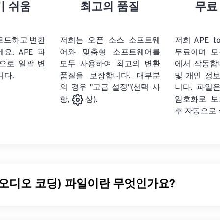
21
21
21
21
18
18
18
18
기 쉬움
최고의 품질
무료
22
22
22
22
19
19
19
19
23
23
23
23
20
20
20
20
업로드하고 변환
저희는 오픈 소스 소프트웨
저희 APE t
24
24
24
세요.
APE 파
어와 맞춤형 소프트웨어를
무료이며 모
21
21
21
21
식으로 일괄 변
모두 사용하여 최고의 변환
에서 작동합
25
25
25
22
22
22
22
니다.
품질을 보장합니다. 대부분
및 개인 정
26
26
26
의 경우 "고급 설정"(선택 사
23
23
23
23
니다. 파일은
암호화로 보
항,
상).
27
27
27
24
24
24
후 자동으로
28
28
28
25
25
25
29
29
29
26
26
26
30
30
30
27
27
27
31
31
31
28
28
28
 오디오 코딩) 파일이란 무엇인가요?
32
32
32
29
29
29
33
33
33
30
30
30
 Audio Coding)는
손실
압축을 통해 파일 크기를 줄이는 디지털 
34
34
34