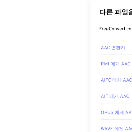
입니다. 주로 디
Nintendo
,
Plays
덱으로 지정했는
제공하기 때문입
AAC 파일
AAC 변환기
최상의 결과를
서도 기본적으로
그램과 소프트
RMI 에게 AAC
또한 AAC 파
AIFC 에게 AAC
와 같은 대부분
개발:
ISO/IE
AIF 에게 AAC
최초 출시:
199
유용한 링크:
OPUS 에게 AA
https://en.w
WAVE 에게 AA
https://www.i