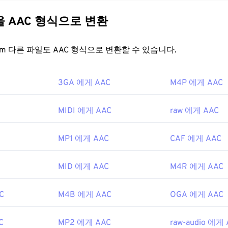
31
31
31
지털 TV, 디지털 라디오, 인터넷 스트리밍에 사용됩니다.
iOS
,
Yo
tation
의 표준 오디오 형식입니다.
35
35
ISO
/
IEC
35
는 AAC
코덱을
MP
32
32
32
다른 파일을 AAC 형식으로 변환
데, 파일 크기를 더 효율적으로 압축하면서도 무압축 오디오와 
36
36
36
33
33
33
니다.
FreeConvert.com 다른 파일도 AAC 형식으로 변환할 수 있습니다.
37
37
37
34
34
34
을 어떻게 여나요?
38
38
38
35
35
35
3GA 에게 AAC
M4P 에게 AAC
39
39
39
 얻으려면
VLC 미디어 플레이어를
사용하여 AAC 파일을 여세요.
36
36
36
 AAC 파일이 열립니다. 하지만 AAC 파일은 어디에나 존재하며 
40
40
40
37
37
37
웨어에서도 열립니다.
MIDI 에게 AAC
raw 에게 AAC
41
41
41
38
38
38
일은 종종 비디오 게임의 오디오 파일로 사용되므로
Nintendo 3DS
42
42
42
MP1 에게 AAC
CAF 에게 AAC
의 인기 게임 콘솔에서 열립니다.
39
39
39
43
43
43
C MPEG 오디오 위원회
40
40
40
MID 에게 AAC
M4R 에게 AAC
44
44
44
7년
41
41
41
45
45
45
42
42
42
C
M4B 에게 AAC
OGA 에게 AAC
46
46
46
ikipedia.org/wiki/고급_오디오_코딩
43
43
43
C
MP2 에게 AAC
raw-audio 에게
47
47
47
so.org/standard/43345.html?browse=tc
44
44
44