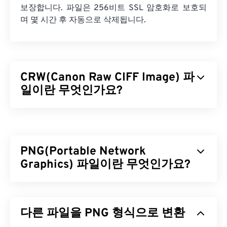
보장합니다. 파일은 256비트 SSL 암호화로 보호되
며 몇 시간 후 자동으로 삭제됩니다.
CRW(Canon Raw CIFF Image) 파
일이란 무엇인가요?
Canon Raw CIFF Image(CRW) 파일은 구형 Canon 디
지털 카메라에 독점적으로 사용되는
RAW 파일
형식
입니다. (최신 Canon 디지털 카메라는 CR2 형식을
PNG(Portable Network
사용합니다.) CRW는 구조적으로 TIFF 파일 형식과
유사합니다. CRW의 장점은 카메라로 촬영한 파일의
Graphics) 파일이란 무엇인가요?
모든 정보를 그대로 담고 있는 가공되지 않은 이미지
라는 것입니다. CRW의 기술적 세부 사항에 대해 자
PNG(Portable Network Graphics)는 이동성을 위해
세히 알아보려면 매사추세츠 공과대학교(MIT)에서
이미지를 압축하는
래스터 기반
파일 형식입니다.
자세한 설명을 제공합니다.
다른 파일을 PNG 형식으로 변환
PNG 이미지는
RGB
또는
RGBA
색상을 사용할 수 있
으며 투명도를 지원하여 아이콘이나 그래픽 디자인