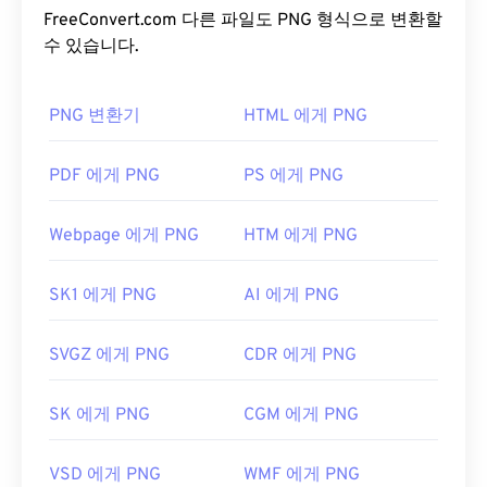
CRW 파일을 어떻게 여나요?
에 사용하기 적합합니다. PNG는 투명도가 더 높은 애
FreeConvert.com 다른 파일도 PNG 형식으로 변환할
니메이션도 지원합니다(
수 있습니다.
GIF를 APNG로
변환하는 방
CRW는 Canon의 독점 파일 형식이므로 CRW 파일 작
법을 확인해 보세요). PNG를 사용하면 다음과 같은
업에 가장 적합한 프로그램은
Canon의 Digital Photo
이점이 있습니다. 또한 PNG는
무손실 압축을
사용하
Professional
PNG 변환기
입니다.
Adobe Lightroom
HTML 에게 PNG
과 Adobe
는
개방형 포맷
입니다.
Photoshop
도 고려해 볼 만한 좋은 프로그램입니다.
Microsoft Windows Live Photo Gallery와 같은
PNG 파일을 어떻게 여나요?
PDF 에게 PNG
PS 에게 PNG
Microsoft 제품을 사용하려면 Microsoft
Raw Image
Extension을
설치해야 합니다.
일반적으로 PNG 파일은 운영 체제의 기본 이미지 뷰
Webpage 에게 PNG
HTM 에게 PNG
어에서 열립니다. PNG 파일은 모든 웹 브라우저에서
도 쉽게 볼 수 있습니다. PNG 파일을 여는 데 문제가
RAW 파일 형식인 CRW는 다양한 유형의 이미지 파일
SK1 에게 PNG
AI 에게 PNG
있는 경우
PNG-JPG
,
PNG-WebP
또는
PNG-BMP
변
로 변환할 수 있습니다. 무료
CRW to JPG
또는
이미
환기를 사용하세요.
지 변환
도구를 사용하여 CRW 파일을 변환할 수 있
SVGZ 에게 PNG
CDR 에게 PNG
습니다. 또한 Adobe DNG를 사용하여 CRW를 DNG로
변환할 수도 있습니다.
GIMP
나
Adobe Photoshop
과 같은 대체 프로그램은
SK 에게 PNG
CGM 에게 PNG
PNG 파일을 열고 편집하는 데 유용합니다. PNG 파일
은 다른 파일 형식보다 크기가 약간 크므로 웹 페이지
개발자:
Canon Inc.
VSD 에게 PNG
WMF 에게 PNG
에 추가할 때는 주의해야 합니다. PNG 파일의 흥미로