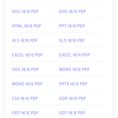
macOS에서는
Apple Preview
,
Apple Photos
,
PDF 파일을 열어야 할 때 대부분의 사람들은 바로
ColorStrokes
에서 열립니다. DIB는 모든 Adobe 이
Adobe Acrobat Reader를
사용합니다. Adobe는
DOC 에게 PDF
DOC 에게 PDF
미지 보기 및 편집 응용 프로그램에서 쉽게 열립니다.
PDF 표준을 만들었고, Adobe Acrobat Reader는 단
또한 Linux/Unix를 비롯한 모든 플랫폼에서
XnView
연 가장
인기 있는 무료 PDF 리더
입니다. 사용하기
HTML 에게 PDF
PPT 에게 PDF
MP
와 무료 프로그램인
GIMP를
사용하여 DIB 파일
는 전혀 어렵지 않지만, 제 생각에는 불필요하거나 원
을 열 수 있습니다.
하지 않을 수 있는 기능들이 너무 많아서 다소 불편한
XLS 에게 PDF
XLS 에게 PDF
프로그램입니다.
Chrome과 Firefox를 포함한 대부분의 웹 브라우저는
DIB 파일은 PNG, PDF, JPG, TIF 등 다른 여러 일반적
EXCEL 에게 PDF
EXCEL 에게 PDF
PDF 파일을 자동으로 열 수 있습니다. 추가 기능이나
인 파일 형식으로 쉽게 변환할 수 있습니다.
확장 프로그램이 필요할 수도 있고, 필요하지 않을 수
XNConvert와 같은 다양한 무료 이미지 변환 프로그
ODS 에게 PDF
WORD 에게 PDF
도 있지만, 온라인에서 PDF 링크를 클릭하면 자동으
램을 사용할 수 있습니다. FreeConvert의 무료 도구
로 열리도록 설정하면 매우 편리합니다. 좀 더 다양한
도 DIB 파일을 변환하는 데 사용할 수 있습니다.
DIB
기능을 원하신다면
SumatraPDF
나
MuPDF를
강력
WORD 에게 PDF
PPTX 에게 PDF
를 JPG로
,
DIB를 PNG로
,
DIB를 TIF로
변환할 수 있
추천합니다. 둘 다 무료입니다.
습니다. DIB 파일의 좋은 점 중 하나는 무료 텍스트
편집기로 열 수 있다는 것입니다. 이미지에 대한 유용
개발자:
ISO
CSV 에게 PDF
ODP 에게 PDF
한 정보를 제공하는 텍스트가 표시될 수도 있습니다.
최초 출시:
1993년 6월 15일
ODT 에게 PDF
ODT 에게 PDF
유용한 링크: