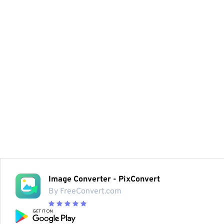
Image Converter - PixConvert
By FreeConvert.com