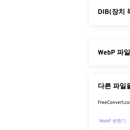
DIB(장치
장치 독립 비트
DIB는 픽셀을
하향식, 두 가지
반면, 하향식은 
WebP 파
을 설명하는 
DIB 파일
WebP는
예측 
오픈 소스 파일
DIB는 장치 
일보다 최대 30
들어 Microso
플리케이션에서
Photos
,
ColorS
WebP 파
서 쉽게 열립니다
GIMP를
사용하여
WebP 파일을
WebP 변환기
WebP 파일은
G