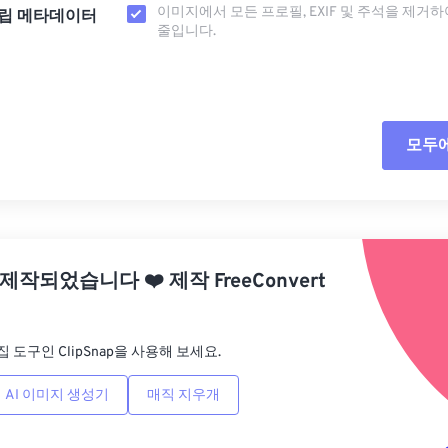
이미지에서 모든 프로필, EXIF ​​및 주석을 제거
립 메타데이터
줄입니다.
모두
모든
사전
 제작되었습니다
❤️
제작
FreeConvert
사전
집 도구인 ClipSnap을 사용해 보세요.
AI 이미지 생성기
매직 지우개