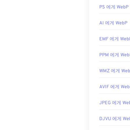
DIB 파일은 PN
라우저는 Web
XNConvert와
PS 에게 WebP
다른 무료 뷰
료 도구도 DIB
요.
IrfanView
,
W
로
변환할 수 있
AI 에게 WebP
플러그인을 설치
니다. 이미지에
개발자:
Google
EMF 에게 Web
최초 출시:
201
개발자:
Microso
유용한 링크:
PPM 에게 Web
최초 출시:
198
WebP 압축에 대
WMZ 에게 We
관련 WebP 도구
WebP 이미지
AVIF 에게 Web
JPEG 에게 We
DJVU 에게 We