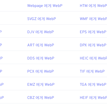
G, PDF, JPG, TIF 등 다른 여러 일반적인 파일 형식으로 쉽게 변
P 형식을 지원합니다.
 같은 다양한 무료 이미지 변환 프로그램을 사용할 수 있습니다. Free
Webpage 에게 WebP
HTM 에게 WebP
어로는
Pixelmator
와
Photopea가
있습니다.
Corel PaintShop Pro
 파일을 변환하는 데 사용할 수 있습니다.
DIB를 JPG로
,
DIB를 P
indows Photo Viewer
,
Adobe Photoshop을
사용하기 전에 We
습니다. DIB 파일의 좋은 점 중 하나는 무료 텍스트 편집기로 열 
SVGZ 에게 WebP
WMF 에게 Web
해야 합니다.
 대한 유용한 정보를 제공하는 텍스트가 표시될 수도 있습니다.
P
DJV 에게 WebP
EPS 에게 WebP
0년 9월
ft Corporation
P
ART 에게 WebP
DPX 에게 WebP
5년 11월 20일
한 Google 개발자 문서
bP
DDS 에게 WebP
HEIC 에게 Web
:
에서 색상을 선택하려면
색상 선택기를
사용하세요.
P
PCX 에게 WebP
TIF 에게 WebP
bP
EMZ 에게 WebP
TGA 에게 WebP
bP
CBZ 에게 WebP
HEIF 에게 Web