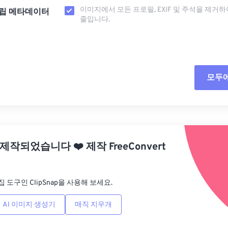
이미지에서 모든 프로필, EXIF ​​및 주석을 제거
립 메타데이터
줄입니다.
모두
모든
사전
 제작되었습니다
❤️
제작
FreeConvert
사전
집 도구인 ClipSnap을 사용해 보세요.
AI 이미지 생성기
매직 지우개