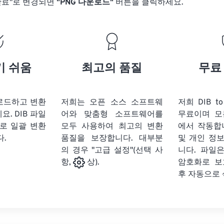
완료"로 변경되면
"PNG 다운로드"
버튼을 클릭하세요.
기 쉬움
최고의 품질
무료
업로드하고 변환
저희는 오픈 소스 소프트웨
저희 DIB t
세요.
DIB 파일
어와 맞춤형 소프트웨어를
무료이며 모
로 일괄 변환
모두 사용하여 최고의 변환
에서 작동합
다.
품질을 보장합니다. 대부분
및 개인 정
의 경우 "고급 설정"(선택 사
니다. 파일은
암호화로 보
항,
상).
후 자동으로