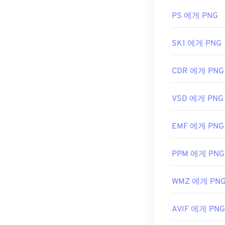
DIB 파일은 PN
우저에서도 쉽게 
XNConvert와
또는
PNG-BMP
PS 에게 PNG
료 도구도 DIB
로
변환할 수 있
SK1 에게 PNG
GIMP
나
Adobe
니다. 이미지에
PNG 파일은 
CDR 에게 PNG
PNG 파일의 
개발자:
것입니다.
Microso
VSD 에게 PNG
최초 출시:
198
개발자:
PNG 
EMF 에게 PNG
최초 출시:
199
유용한 링크:
PPM 에게 PNG
PNG에 대한 Lif
WMZ 에게 PN
PNG에 대한 위
관련 PNG 도구:
AVIF 에게 PNG
색상 선택기를