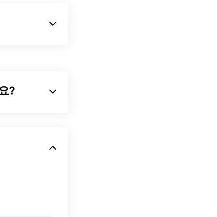
 유형입니다.
IB에는 상향식과
압축할 수 없는
의 기술적인 측면
가요?
기반
파일 형식입
하여 아이콘이나
 열립니다. 예를
 지원합니다(
GIF
ew
,
Apple
이 있습니다. 또
 응용 프로그램에
료 프로그램인
은 모든 웹 브라