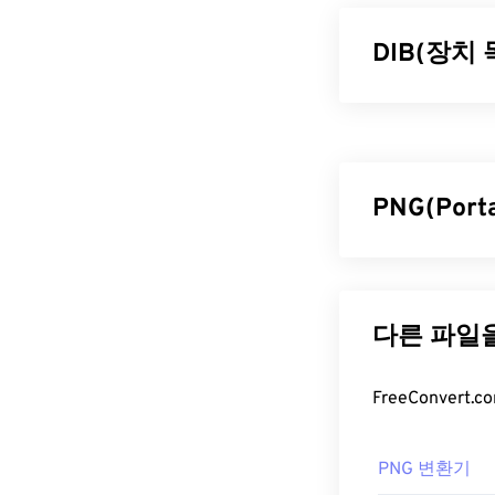
DIB(장치
장치 독립 비트
DIB는 픽셀을
하향식, 두 가지
반면, 하향식은 
PNG(Por
을 설명하는 
DIB 파일
PNG(Portab
니다. PNG 이
DIB는 장치 
그래픽 디자인에
들어 Microso
를 APNG로
변환
Photos
,
ColorS
한 PNG는
무손
서 쉽게 열립니다
PNG 파일
GIMP를
사용하여
PNG 변환기
일반적으로 PNG