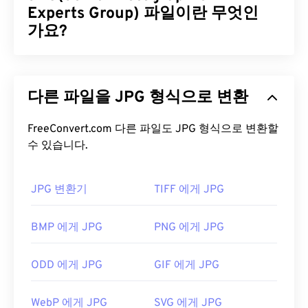
이 있습니다. 두 가지 유형의 주요 차이점은 상향식
Experts Group) 파일이란 무엇인
DIB는 압축할 수 없는 반면, 하향식은 압축할 수 있다
가요?
는 것입니다. 자세한 내용은 Microsoft에서 DIB의 기
술적인 측면을 설명하는 훌륭한
문서를
참조하십시
JPG(Joint Photographic Experts Group)는 사진과
오.
그래픽을 압축하는 알고리즘을 사용하는 보편적인
다른 파일을 JPG 형식으로 변환
파일 형식입니다. JPG는 뛰어난 압축률 덕분에 널리
DIB 파일을 어떻게 여나요?
사용됩니다. 따라서 JPG 파일은 크기가 비교적 작아
인터넷 전송 및 웹사이트 사용에 매우 적합합니다. 저
FreeConvert.com 다른 파일도 JPG 형식으로 변환할
DIB는 장치 독립적인 파일 형식이므로 여러 플랫폼
수 있습니다.
희의
JPEG 압축
도구를 사용하면 파일 크기를 최대
의 대부분의 이미지 뷰어에서 열립니다. 예를 들어
80%까지 줄일 수 있습니다!
Microsoft Windows에서는 그림판에서 열리고,
더 나은 압축률이 필요하다면
JPG를 WebP로
변환할
macOS에서는
Apple Preview
,
Apple Photos
,
JPG 변환기
TIFF 에게 JPG
수 있습니다. WebP는 최신이고 압축률이 더 높은 파
ColorStrokes
에서 열립니다. DIB는 모든 Adobe 이
일 형식입니다.
미지 보기 및 편집 응용 프로그램에서 쉽게 열립니다.
BMP 에게 JPG
PNG 에게 JPG
또한 Linux/Unix를 비롯한 모든 플랫폼에서
XnView
JPG 파일을 어떻게 여나요?
MP
와 무료 프로그램인
GIMP를
사용하여 DIB 파일
ODD 에게 JPG
GIF 에게 JPG
을 열 수 있습니다.
거의 모든 이미지 뷰어 프로그램과 애플리케이션은
JPG 파일을 인식하고 열 수 있습니다. JPG 파일을 두
WebP 에게 JPG
SVG 에게 JPG