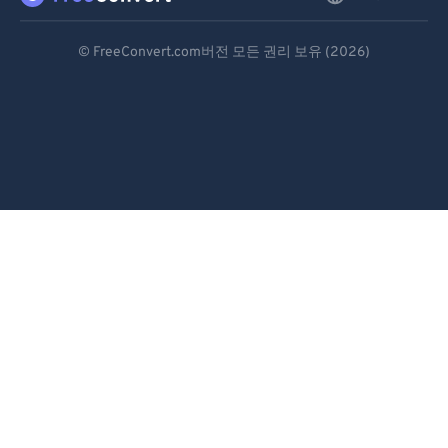
Deutsch
© FreeConvert.com버전 모든 권리 보유 (2026)
Español
Français
Português
Italiano
Dutch
日本語
简体中文
繁體中文
한국어
Svenska