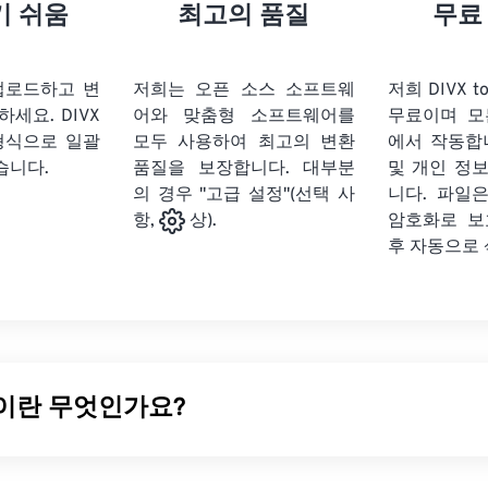
21
21
21
21
18
18
18
18
기 쉬움
최고의 품질
무료
22
22
22
22
19
19
19
19
23
23
23
23
20
20
20
20
 업로드하고 변
저희는 오픈 소스 소프트웨
저희 DIVX 
24
24
24
릭하세요.
DIVX
어와 맞춤형 소프트웨어를
무료이며 모
21
21
21
21
형식으로 일괄
모두 사용하여 최고의 변환
에서 작동합
25
25
25
22
22
22
22
습니다.
품질을 보장합니다. 대부분
및 개인 정
26
26
26
의 경우 "고급 설정"(선택 사
23
23
23
23
니다. 파일은
암호화로 보
항,
상).
27
27
27
24
24
24
후 자동으로
28
28
28
25
25
25
29
29
29
26
26
26
30
30
30
27
27
27
31
31
31
28
28
28
일이란 무엇인가요?
32
32
32
29
29
29
33
33
33
30
30
30
관련 플레이어로 시작했지만, DivX 6 출시에는
DivX 미디어 포맷(
34
34
34