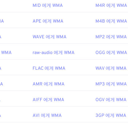
MID 에게 WMA
M4R 에게 WMA
ft
48
48
48
45
45
45
9년
49
49
49
46
46
46
MA
APE 에게 WMA
M4B 에게 WMA
50
50
50
47
47
47
ipedia.org/wiki/Windows_Media_Audio
51
51
51
A
WAVE 에게 WMA
MP2 에게 WMA
48
48
48
microsoft.com/en-us/windows/desktop/medfound/windows-me
52
52
52
49
49
49
게 WMA
raw-audio 에게 WMA
OGG 에게 WMA
53
53
53
50
50
50
54
54
54
51
51
51
A
FLAC 에게 WMA
WAV 에게 WMA
55
55
55
52
52
52
MA
AMR 에게 WMA
MP3 에게 WMA
56
56
56
53
53
53
57
57
57
54
54
54
A
AIFF 에게 WMA
OGV 에게 WMA
58
58
58
55
55
55
59
59
59
A
AVI 에게 WMA
56
56
56
3GP 에게 WMA
60
57
57
57