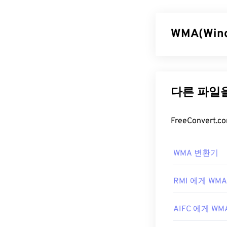
선택적 미디어 컨
디오 트랙, 다
WMA(Win
DivX 파
기본적으로 Di
Microsoft는
며 다양한 기기
발했습니다. WM
일을 여는 데 
WMA Lossless
Microsoft가 
"DivX"는 더
니다. 사실, Di
WMA 파일
서 실패한 DI
개발자:
Windows Media
DivX, In
WMA 변환기
로 이러한 파일
최초 출시:
199
용되기 때문에 
유용한 링크:
인 스트리밍에도
RMI 에게 WMA
https://en.wiki
WMA 파일을 
AIFC 에게 WM
모바일 기기에
https://www.
이 각각 있는
Ov