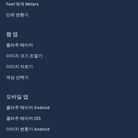
92
92
Feet 에게 Meters
93
93
단위 변환기
94
94
95
95
웹 앱
96
96
콜라주 메이커
97
97
이미지 크기 조절기
98
98
이미지 자르기
99
99
색상 선택기
모바일 앱
콜라주 메이커 Android
콜라주 메이커 iOS
이미지 변환기 Android