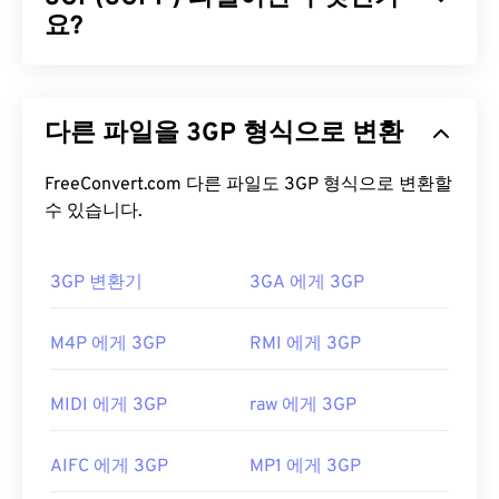
비디오 스트림, 메타데이터(
요?
XTAG
), 그리고 하드웨어
플레이어를 지원합니다.
3GPP(3GP)는 3세대(3G)
UMTS
(Universal Mobile
DivX 파일을 어떻게 여나요?
Telecommunication System) 네트워크용으로 설계
다른 파일을 3GP 형식으로 변환
된 멀티미디어 컨테이너 포맷으로,
GSM
(Global
기본적으로 DivX는
DivX 플레이어
에서 열립니다.
System for Mobile) 표준을 준수합니다. UMTS는 모
DivX 플레이어는 무료로 다운로드할 수 있으며 다양
바일용 기술이므로, 3GP 포맷을 사용하면 UMTS 네
FreeConvert.com 다른 파일도 3GP 형식으로 변환할
한 기기와 운영 체제(OS)에서 작동합니다.
VLC 미디
트워크의 휴대폰에서 고속 무선 연결을 통해 미디어
수 있습니다.
어 플레이어
와
Elmedia
도 DivX 파일을 여는 데 좋은
를 캡처, 저장, 전송 및 재생할 수 있습니다.
선택입니다.
3GP 변환기
3GA 에게 3GP
3GP 파일을 어떻게 여나요?
"DivX"는 더 이상 쓰이지 않는 비디오 대여 시스템인
"
DIVX
"와 다르다는 것을 아는 것이 중요합니다. 사
3GP 파일을 여는 데 가장 좋은 애플리케이션은
M4P 에게 3GP
RMI 에게 3GP
실, DivX 코덱의 이름은 원래 "DivX ;-)"처럼 윙크 이
Apple
QuickTime
입니다. 3GP는 모바일용으로 설계
모티콘과 함께 쓰였는데, 이는 시장에서 실패한 DIVX
되었지만 Linux, Mac, Windows를 포함한 대부분의
를 유머러스하게 빗대어 표현한 것이었습니다.
MIDI 에게 3GP
raw 에게 3GP
운영 체제에서 쉽게 열 수 있습니다.
개발자:
DivX, Inc.
3GP는 3GPP
Timed Text를
통해 자막을 지원하는 유
AIFC 에게 3GP
MP1 에게 3GP
최초 출시:
1998년
연한 파일 형식입니다. 대화형 메뉴는 지원하지 않지