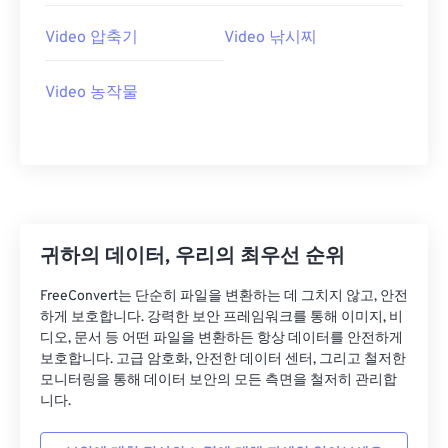
27
27
27
27
27
27
Video 압축기
Video 낚시찌
28
28
28
28
28
28
Video 농작물
29
29
29
29
29
29
30
30
30
30
30
30
31
31
31
31
31
31
32
32
32
32
32
32
33
33
33
33
33
33
귀하의 데이터, 우리의 최우선 순위
34
34
34
34
34
34
FreeConvert는 단순히 파일을 변환하는 데 그치지 않고, 안전
35
35
35
35
35
35
하게 보호합니다. 강력한 보안 프레임워크를 통해 이미지, 비
36
36
36
36
36
36
디오, 문서 등 어떤 파일을 변환하든 항상 데이터를 안전하게
보호합니다. 고급 암호화, 안전한 데이터 센터, 그리고 철저한
37
37
37
37
37
37
모니터링을 통해 데이터 보안의 모든 측면을 철저히 관리합
니다.
38
38
38
38
38
38
39
39
39
39
39
39