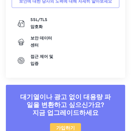
보안에 대한 당사의 노력에 대해 자세히 알아보세요
40
40
40
40
40
40
41
41
41
41
41
41
SSL/TLS
암호화
42
42
42
42
42
42
43
43
43
43
43
43
보안 데이터
센터
44
44
44
44
44
44
접근 제어 및
45
45
45
45
45
45
입증
46
46
46
46
46
46
47
47
47
47
47
47
48
48
48
48
48
48
대기열이나 광고 없이 대용량 파
49
49
49
49
49
49
일을 변환하고 싶으신가요?
50
50
50
50
50
50
지금 업그레이드하세요
51
51
51
51
51
51
52
52
52
52
52
52
가입하기