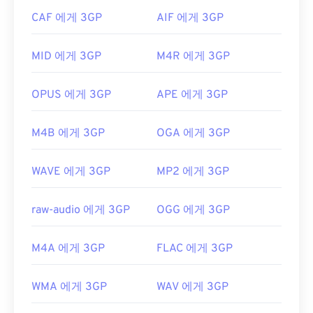
만, 이러한 기능을 제공하는 무료 타사 도구와 호환됩
유용한 링크:
CAF 에게 3GP
AIF 에게 3GP
니다.
AutoGK가
그 예입니다. 모바일이 아닌 환경에
https://en.wikipedia.org/wiki/DivX
서 동영상을 볼 때 화질을 향상시키려면 파일을 MP4
MID 에게 3GP
M4R 에게 3GP
https://www.divx.com/ko/소프트웨어/divx/
로
변환하세요
.
개발자:
3세대 파트너십 프로젝트(3GPP)
OPUS 에게 3GP
APE 에게 3GP
최초 출시:
1997년
유용한 링크:
M4B 에게 3GP
OGA 에게 3GP
https://en.wikipedia.org/wiki/3GP_and_3G2
WAVE 에게 3GP
MP2 에게 3GP
https://www.3gpp.org/
raw-audio 에게 3GP
OGG 에게 3GP
M4A 에게 3GP
FLAC 에게 3GP
WMA 에게 3GP
WAV 에게 3GP