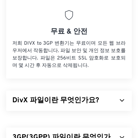
무료 & 안전
저희 DIVX to 3GP 변환기는 무료이며 모든 웹 브라
우저에서 작동합니다. 파일 보안 및 개인 정보 보호를
보장합니다. 파일은 256비트 SSL 암호화로 보호되
며 몇 시간 후 자동으로 삭제됩니다.
DivX 파일이란 무엇인가요?
DivX는
코덱
과 관련 플레이어로 시작했지만, DivX 6
출시에는
DivX 미디어 포맷(DMF)
이라는 선택적 미
디어 컨테이너가 포함되었습니다. DMF는 챕터, 캡
3GP(3GPP) 파일이란 무엇인가
션, 다중 자막(
XSUB
), 메뉴, 다중 오디오 트랙, 다중