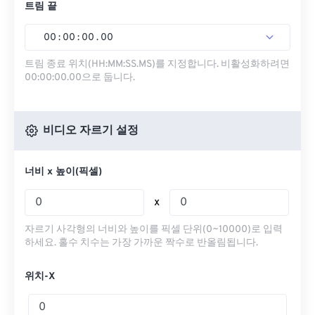
트림 끝
00
:
00
:
00
.
00
트림 종료 위치(HH:MM:SS.MS)를 지정합니다. 비활성화하려면
00:00:00.00으로 둡니다.
비디오 자르기 설정
너비 x 높이(픽셀)
x
자르기 사각형의 너비와 높이를 픽셀 단위(0~10000)로 입력
하세요. 홀수 치수는 가장 가까운 짝수로 반올림됩니다.
위치-X