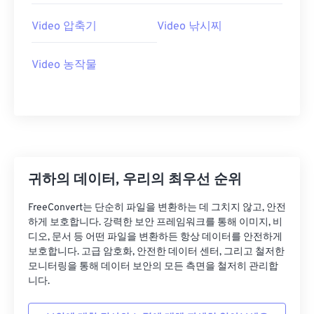
27
27
27
27
27
27
Video 압축기
Video 낚시찌
28
28
28
28
28
28
Video 농작물
29
29
29
29
29
29
30
30
30
30
30
30
31
31
31
31
31
31
32
32
32
32
32
32
33
33
33
33
33
33
귀하의 데이터, 우리의 최우선 순위
34
34
34
34
34
34
FreeConvert는 단순히 파일을 변환하는 데 그치지 않고, 안전
35
35
35
35
35
35
하게 보호합니다. 강력한 보안 프레임워크를 통해 이미지, 비
36
36
36
36
36
36
디오, 문서 등 어떤 파일을 변환하든 항상 데이터를 안전하게
보호합니다. 고급 암호화, 안전한 데이터 센터, 그리고 철저한
37
37
37
37
37
37
모니터링을 통해 데이터 보안의 모든 측면을 철저히 관리합
니다.
38
38
38
38
38
38
39
39
39
39
39
39