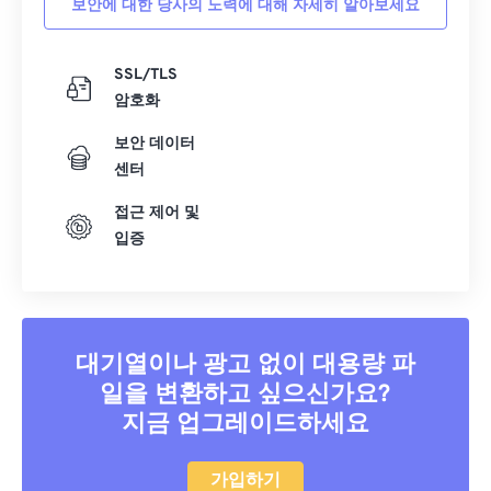
보안에 대한 당사의 노력에 대해 자세히 알아보세요
40
40
40
40
40
40
41
41
41
41
41
41
SSL/TLS
암호화
42
42
42
42
42
42
43
43
43
43
43
43
보안 데이터
센터
44
44
44
44
44
44
접근 제어 및
45
45
45
45
45
45
입증
46
46
46
46
46
46
47
47
47
47
47
47
48
48
48
48
48
48
대기열이나 광고 없이 대용량 파
49
49
49
49
49
49
일을 변환하고 싶으신가요?
50
50
50
50
50
50
지금 업그레이드하세요
51
51
51
51
51
51
52
52
52
52
52
52
가입하기