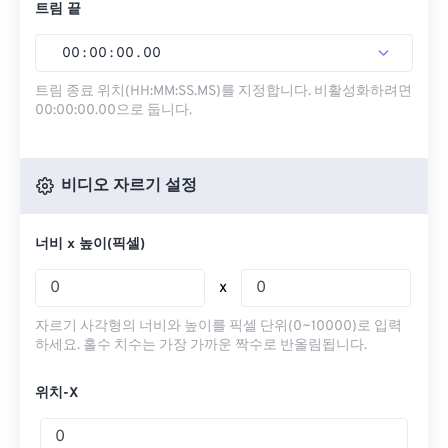
트림 끝
00
:
00
:
00
.
00
트림 종료 위치(HH:MM:SS.MS)를 지정합니다. 비활성화하려면
00:00:00.00으로 둡니다.
비디오 자르기 설정
너비 x 높이(픽셀)
x
자르기 사각형의 너비와 높이를 픽셀 단위(0~10000)로 입력
하세요. 홀수 치수는 가장 가까운 짝수로 반올림됩니다.
위치-X