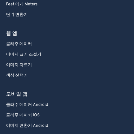
92
92
Feet 에게 Meters
93
93
단위 변환기
94
94
95
95
웹 앱
96
96
콜라주 메이커
97
97
이미지 크기 조절기
98
98
이미지 자르기
99
99
색상 선택기
모바일 앱
콜라주 메이커 Android
콜라주 메이커 iOS
이미지 변환기 Android