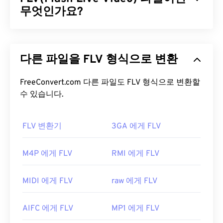
비디오 스트림, 메타데이터(
무엇인가요?
XTAG
), 그리고 하드웨어
플레이어를 지원합니다.
플래시 라이브 비디오(FLV)는 이름에서 알 수 있듯이
DivX 파일을 어떻게 여나요?
플래시
비디오의 한 유형입니다. 주로 인터넷을 통해
다른 파일을 FLV 형식으로 변환
고품질의 동기화가 잘 된 멀티미디어 콘텐츠를 제공
기본적으로 DivX는
DivX 플레이어
에서 열립니다.
하는 인기 있는 형식입니다. 또한 미디어 컨테이너이
DivX 플레이어는 무료로 다운로드할 수 있으며 다양
므로
FreeConvert.com 다른 파일도 FLV 형식으로 변환할
코덱을
사용하여 파일 크기를 압축합니다. FLV
한 기기와 운영 체제(OS)에서 작동합니다.
VLC 미디
는 ISO 기반 미디어 파일 형식이라고도 하는 개방형
수 있습니다.
어 플레이어
와
Elmedia
도 DivX 파일을 여는 데 좋은
표준
ISO/IEC 14496-12:2008을
사용하며, 유연성과
선택입니다.
독립성이라는 장점을 제공합니다.
FLV 변환기
3GA 에게 FLV
"DivX"는 더 이상 쓰이지 않는 비디오 대여 시스템인
FLV 파일을 어떻게 여나요?
"
DIVX
"와 다르다는 것을 아는 것이 중요합니다. 사
M4P 에게 FLV
RMI 에게 FLV
실, DivX 코덱의 이름은 원래 "DivX ;-)"처럼 윙크 이
기본적으로 FLV는
Animate Creative Cloud
모티콘과 함께 쓰였는데, 이는 시장에서 실패한 DIVX
(Animate CC) 및
Flash
와 같은
Adobe
제품에서 열립
를 유머러스하게 빗대어 표현한 것이었습니다.
MIDI 에게 FLV
raw 에게 FLV
니다. Adobe Flash 7 이상 버전에서 가장 잘 열립니
개발자:
DivX, Inc.
다. FLV는 챕터나 자막을 지원하지 않지만, 메타데이
AIFC 에게 FLV
MP1 에게 FLV
터 태그는 지원합니다.
최초 출시:
1998년