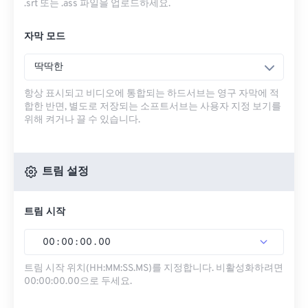
.srt 또는 .ass 파일을 업로드하세요.
자막 모드
딱딱한
항상 표시되고 비디오에 통합되는 하드서브는 영구 자막에 적
합한 반면, 별도로 저장되는 소프트서브는 사용자 지정 보기를
위해 켜거나 끌 수 있습니다.
트림 설정
트림 시작
00
:
00
:
00
.
00
트림 시작 위치(HH:MM:SS.MS)를 지정합니다. 비활성화하려면
00:00:00.00으로 두세요.