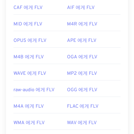
FLV는 개방형 표준을 기반으로 하므로 Adobe 이외
유용한 링크:
CAF 에게 FLV
AIF 에게 FLV
의 여러 제품에서 열 수 있습니다. FLV를 열 수 있는
https://en.wikipedia.org/wiki/DivX
다른 프로그램으로는
VLC 미디어 플레이어
,
Zoom
MID 에게 FLV
M4R 에게 FLV
https://www.divx.com/ko/소프트웨어/divx/
Player
,
RealNetworks RealPlayer Cloud
,
Eltima
Elmedia Player
등이
있습니다.
OPUS 에게 FLV
APE 에게 FLV
개발자:
Adobe
최초 출시:
2003년
M4B 에게 FLV
OGA 에게 FLV
유용한 링크:
https://en.wikipedia.org/wiki/플래시_비디오
WAVE 에게 FLV
MP2 에게 FLV
https://www.lifewire.com/flv-file
raw-audio 에게 FLV
OGG 에게 FLV
M4A 에게 FLV
FLAC 에게 FLV
WMA 에게 FLV
WAV 에게 FLV