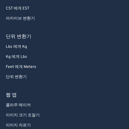
69
69
CST 에게 EST
70
70
아카이브 변환기
71
71
72
72
단위 변환기
73
73
Lbs 에게 Kg
74
74
Kg 에게 Lbs
75
75
Feet 에게 Meters
76
76
단위 변환기
77
77
78
78
웹 앱
79
79
콜라주 메이커
80
80
이미지 크기 조절기
81
81
이미지 자르기
82
82