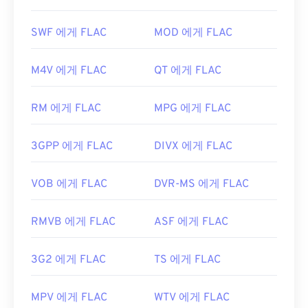
가 없고, 음악 재생이 가능하며,
전화 애플리케이션
여는 데 문제가 발생할 수 있습니다. MP4는 다양한
프로그래밍 인터페이스(TAPI)
와 호환되고,
디지털
종류의 데이터를 담고 있는 컨테이너이므로, 파일을
SWF 에게 FLAC
MOD 에게 FLAC
저작권 관리(DRM)가
적용되지 않는다는 점이 있습
여는 데 문제가 있는 경우 일반적으로 컨테이너의 데
니다.
이터(오디오 또는 비디오 코덱)가 기기의 OS와 호환
M4V 에게 FLAC
QT 에게 FLAC
되지 않음을 의미합니다. 이 문제를 해결하려면
VLC
또한 FLAC을 구현할 수 있는
코덱으로
는 인코딩용
미디어 플레이어를
사용해 보세요.
FFmpeg
,
Flake
,
FLACCL
, 디코딩용
Audiocogs가
RM 에게 FLAC
MPG 에게 FLAC
있습니다. 마지막으로, 이름에서 "무료"라는 단어가
개발자:
Moving Picture Experts Group(MPEG)
암시하듯
FLAC은
오픈 소스
소프트웨어입니다.
표준:
ISO/IEC 14496
3GPP 에게 FLAC
DIVX 에게 FLAC
개발자:
Xiph.Org Foundation
최초 출시:
1999년
최초 출시:
2001년
VOB 에게 FLAC
DVR-MS 에게 FLAC
유용한 링크:
유용한 링크:
https://en.wikipedia.org/wiki/MPEG-4
RMVB 에게 FLAC
ASF 에게 FLAC
https://en.wikipedia.org/wiki/FLAC
https://mpeg.chiariglione.org/standards/mpeg-
https://xiph.org/flac/
4.html
3G2 에게 FLAC
TS 에게 FLAC
MPV 에게 FLAC
WTV 에게 FLAC