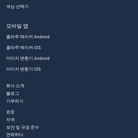
색상 선택기
83
83
84
84
모바일 앱
85
85
콜라주 메이커 Android
86
86
콜라주 메이커 iOS
87
87
이미지 변환기 Android
88
88
이미지 변환기 iOS
89
89
90
90
회사 소개
91
91
블로그
기부하기
92
92
은둔
93
93
자귀
94
94
보안 및 규정 준수
95
95
연락하다