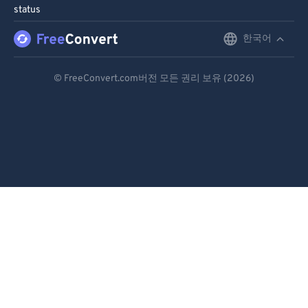
status
96
96
한국어
English
97
97
98
98
Deutsch
© FreeConvert.com버전 모든 권리 보유 (2026)
99
99
Español
Français
Português
Italiano
Dutch
日本語
简体中文
繁體中文