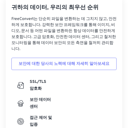
귀하의 데이터, 우리의 최우선 순위
17
17
17
17
17
17
17
17
18
18
18
18
18
18
18
18
FreeConvert는 단순히 파일을 변환하는 데 그치지 않고, 안전
하게 보호합니다. 강력한 보안 프레임워크를 통해 이미지, 비
19
19
19
19
19
19
19
19
디오, 문서 등 어떤 파일을 변환하든 항상 데이터를 안전하게
20
20
20
20
20
20
20
20
보호합니다. 고급 암호화, 안전한 데이터 센터, 그리고 철저한
모니터링을 통해 데이터 보안의 모든 측면을 철저히 관리합
21
21
21
21
21
21
21
21
니다.
22
22
22
22
22
22
22
22
보안에 대한 당사의 노력에 대해 자세히 알아보세요
23
23
23
23
23
23
23
23
24
24
24
24
24
24
SSL/TLS
25
25
25
25
25
25
암호화
26
26
26
26
26
26
보안 데이터
27
27
27
27
27
27
센터
28
28
28
28
28
28
접근 제어 및
29
29
29
29
29
29
입증