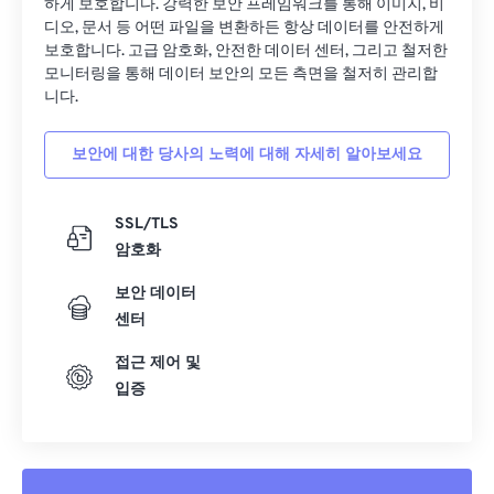
하게 보호합니다. 강력한 보안 프레임워크를 통해 이미지, 비
디오, 문서 등 어떤 파일을 변환하든 항상 데이터를 안전하게
14
14
14
14
14
14
14
14
보호합니다. 고급 암호화, 안전한 데이터 센터, 그리고 철저한
15
15
15
15
15
15
15
15
모니터링을 통해 데이터 보안의 모든 측면을 철저히 관리합
니다.
16
16
16
16
16
16
16
16
17
17
17
17
17
17
17
17
보안에 대한 당사의 노력에 대해 자세히 알아보세요
18
18
18
18
18
18
18
18
19
19
19
19
19
19
19
19
SSL/TLS
암호화
20
20
20
20
20
20
20
20
보안 데이터
21
21
21
21
21
21
21
21
센터
22
22
22
22
22
22
22
22
접근 제어 및
23
23
23
23
23
23
23
23
입증
24
24
24
24
24
24
25
25
25
25
25
25
26
26
26
26
26
26