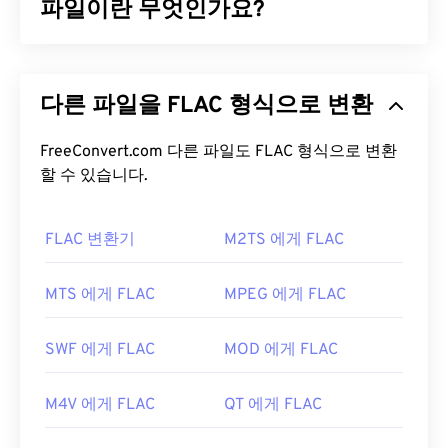
파일이란 무엇인가요?
무료 무손실 오디오 코덱(FLAC)은 오디오 파일의 크
기를 줄여주는 파일 형식으로, 이름에서 알 수 있듯이
다른 파일을 FLAC 형식으로 변환
"
무손실
"이라는 단어가 암시하듯이 음질이나 원본
데이터의 손실 없이 압축됩니다. FLAC은 파일을 원
본 크기의 약 50~70%로 압축하는
FreeConvert.com 다른 파일도 FLAC 형식으로 변환
알고리즘을
사용
하여 이를 구현합니다.
할 수 있습니다.
FLAC 파일을 어떻게 여나요?
FLAC 변환기
M2TS 에게 FLAC
FLAC 파일을 여는 기본 프로그램은
VLC 미디어 플레
이어
입니다. FLAC에 대한 다른 세부 정보로는 특허
MTS 에게 FLAC
MPEG 에게 FLAC
가 없고, 음악 재생이 가능하며,
전화 애플리케이션
프로그래밍 인터페이스(TAPI)
와 호환되고,
디지털
SWF 에게 FLAC
MOD 에게 FLAC
저작권 관리(DRM)가
적용되지 않는다는 점이 있습
니다.
M4V 에게 FLAC
QT 에게 FLAC
또한 FLAC을 구현할 수 있는
코덱으로
는 인코딩용
FFmpeg
,
Flake
,
FLACCL
, 디코딩용
Audiocogs가