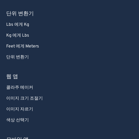
66
66
67
67
단위 변환기
68
68
Lbs 에게 Kg
69
69
Kg 에게 Lbs
70
70
Feet 에게 Meters
71
71
단위 변환기
72
72
73
73
웹 앱
74
74
콜라주 메이커
75
75
이미지 크기 조절기
76
76
이미지 자르기
77
77
색상 선택기
78
78