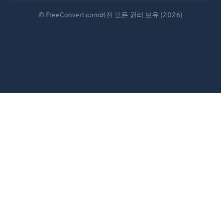
Deutsch
93
93
© FreeConvert.com버전 모든 권리 보유 (2026)
Español
94
94
95
95
Français
96
96
Português
97
97
Italiano
98
98
Dutch
99
99
日本語
简体中文
繁體中文
한국어
Svenska