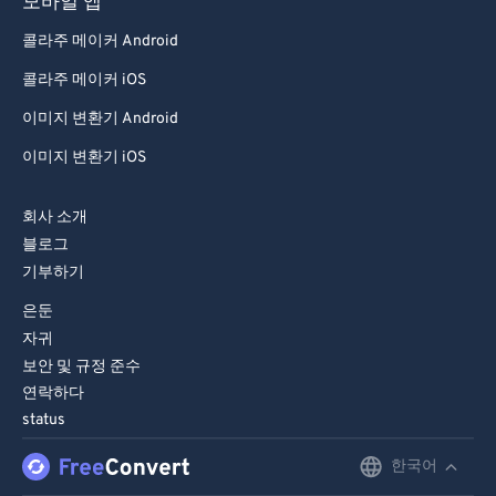
모바일 앱
79
79
80
80
콜라주 메이커 Android
81
81
콜라주 메이커 iOS
82
82
이미지 변환기 Android
83
83
이미지 변환기 iOS
84
84
회사 소개
85
85
블로그
86
86
기부하기
87
87
은둔
자귀
88
88
보안 및 규정 준수
89
89
연락하다
90
90
status
91
91
한국어
English
92
92