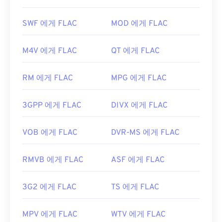
가 없고, 음악 재생이 가능하며,
전화 애플리케이션
지 않으므로 파일 크기가 상당히 커질 수 있습니다.
프로그래밍 인터페이스(TAPI)
와 호환되고,
디지털
따라서 MKV 파일을 여는 또 다른 방법은 선택한 미
SWF 에게 FLAC
MOD 에게 FLAC
저작권 관리(DRM)가
적용되지 않는다는 점이 있습
디어 플레이어와 호환되는 적절한 코덱을 다운로드
니다.
하는 것입니다. 이를 위해
Ninite
와 같은 신뢰할 수
M4V 에게 FLAC
QT 에게 FLAC
있는 사이트에서
CCCP(Combined Community
또한 FLAC을 구현할 수 있는
코덱으로
는 인코딩용
Codec Pack)를
다운로드하세요.
FFmpeg
,
Flake
,
FLACCL
, 디코딩용
Audiocogs가
RM 에게 FLAC
MPG 에게 FLAC
있습니다. 마지막으로, 이름에서 "무료"라는 단어가
개발자:
Matroska
암시하듯
FLAC은
오픈 소스
소프트웨어입니다.
최초 출시:
2002년
3GPP 에게 FLAC
DIVX 에게 FLAC
개발자:
Xiph.Org Foundation
유용한 링크:
최초 출시:
2001년
VOB 에게 FLAC
DVR-MS 에게 FLAC
https://en.wikipedia.org/wiki/마트로스카
유용한 링크:
https://www.matroska.org/
RMVB 에게 FLAC
ASF 에게 FLAC
https://en.wikipedia.org/wiki/FLAC
https://xiph.org/flac/
3G2 에게 FLAC
TS 에게 FLAC
MPV 에게 FLAC
WTV 에게 FLAC