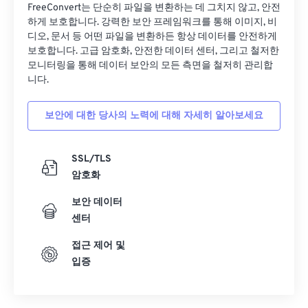
FreeConvert는 단순히 파일을 변환하는 데 그치지 않고, 안전
18
18
18
18
18
18
18
18
하게 보호합니다. 강력한 보안 프레임워크를 통해 이미지, 비
디오, 문서 등 어떤 파일을 변환하든 항상 데이터를 안전하게
19
19
19
19
19
19
19
19
보호합니다. 고급 암호화, 안전한 데이터 센터, 그리고 철저한
20
20
20
20
20
20
20
20
모니터링을 통해 데이터 보안의 모든 측면을 철저히 관리합
니다.
21
21
21
21
21
21
21
21
22
22
22
22
22
22
22
22
보안에 대한 당사의 노력에 대해 자세히 알아보세요
23
23
23
23
23
23
23
23
24
24
24
24
24
24
SSL/TLS
암호화
25
25
25
25
25
25
보안 데이터
26
26
26
26
26
26
센터
27
27
27
27
27
27
접근 제어 및
28
28
28
28
28
28
입증
29
29
29
29
29
29
30
30
30
30
30
30