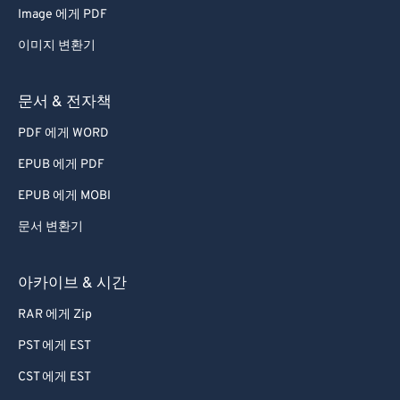
57
57
57
57
57
57
Image 에게 PDF
58
58
58
58
58
58
이미지 변환기
59
59
59
59
59
59
60
60
문서 & 전자책
61
61
PDF 에게 WORD
62
62
EPUB 에게 PDF
63
63
EPUB 에게 MOBI
64
64
문서 변환기
65
65
66
66
아카이브 & 시간
67
67
RAR 에게 Zip
68
68
PST 에게 EST
69
69
CST 에게 EST