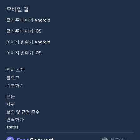
84
84
모바일 앱
85
85
콜라주 메이커 Android
86
86
콜라주 메이커 iOS
87
87
이미지 변환기 Android
88
88
이미지 변환기 iOS
89
89
회사 소개
90
90
블로그
91
91
기부하기
92
92
은둔
93
93
자귀
보안 및 규정 준수
94
94
연락하다
95
95
status
96
96