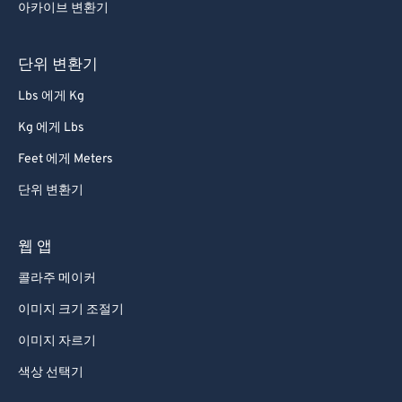
70
70
아카이브 변환기
71
71
72
72
단위 변환기
73
73
Lbs 에게 Kg
74
74
Kg 에게 Lbs
75
75
Feet 에게 Meters
76
76
단위 변환기
77
77
78
78
웹 앱
79
79
콜라주 메이커
80
80
이미지 크기 조절기
81
81
이미지 자르기
82
82
색상 선택기
83
83