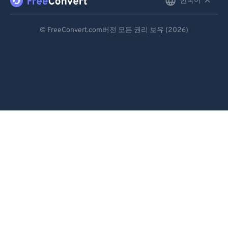
한국어
English
97
97
Deutsch
98
98
© FreeConvert.com버전 모든 권리 보유 (2026)
Español
99
99
Français
Português
Italiano
Dutch
日本語
简体中文
繁體中文
한국어