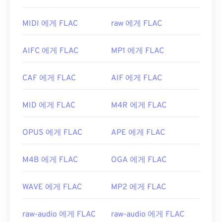
가 없고, 음악 재생이 가능하며,
전화 애플리케이션
DJing용 크로스 운영 체제 소프트웨어 프로그램입니
프로그래밍 인터페이스(TAPI)
와 호환되고,
디지털
다.
Elmedia Player
도 WAV 파일을 지원합니다.
MIDI 에게 FLAC
raw 에게 FLAC
저작권 관리(DRM)가
적용되지 않는다는 점이 있습
개발자:
Microsoft
,
IBM
니다.
AIFC 에게 FLAC
MP1 에게 FLAC
최초 출시:
1991년
또한 FLAC을 구현할 수 있는
코덱으로
는 인코딩용
FFmpeg
,
Flake
,
FLACCL
, 디코딩용
Audiocogs가
유용한 링크:
CAF 에게 FLAC
AIF 에게 FLAC
있습니다. 마지막으로, 이름에서 "무료"라는 단어가
https://en.wikipedia.org/wiki/WAV
암시하듯
FLAC은
오픈 소스
소프트웨어입니다.
MID 에게 FLAC
M4R 에게 FLAC
https://www.techopedia.com/definition/12636/wavefor
개발자:
Xiph.Org Foundation
audio-wav
최초 출시:
2001년
OPUS 에게 FLAC
APE 에게 FLAC
유용한 링크:
M4B 에게 FLAC
OGA 에게 FLAC
https://en.wikipedia.org/wiki/FLAC
https://xiph.org/flac/
WAVE 에게 FLAC
MP2 에게 FLAC
raw-audio 에게 FLAC
raw-audio 에게 FLAC