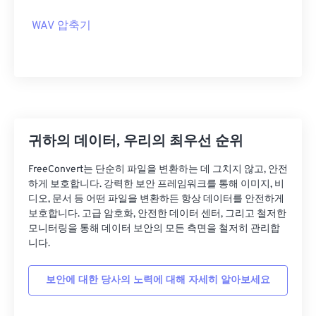
09
09
09
09
09
09
09
09
WAV 압축기
10
10
10
10
10
10
10
10
11
11
11
11
11
11
11
11
12
12
12
12
12
12
12
12
13
13
13
13
13
13
13
13
14
14
14
14
14
14
14
14
귀하의 데이터, 우리의 최우선 순위
15
15
15
15
15
15
15
15
FreeConvert는 단순히 파일을 변환하는 데 그치지 않고, 안전
하게 보호합니다. 강력한 보안 프레임워크를 통해 이미지, 비
16
16
16
16
16
16
16
16
디오, 문서 등 어떤 파일을 변환하든 항상 데이터를 안전하게
17
17
17
17
17
17
17
17
보호합니다. 고급 암호화, 안전한 데이터 센터, 그리고 철저한
모니터링을 통해 데이터 보안의 모든 측면을 철저히 관리합
18
18
18
18
18
18
18
18
니다.
19
19
19
19
19
19
19
19
보안에 대한 당사의 노력에 대해 자세히 알아보세요
20
20
20
20
20
20
20
20
21
21
21
21
21
21
21
21