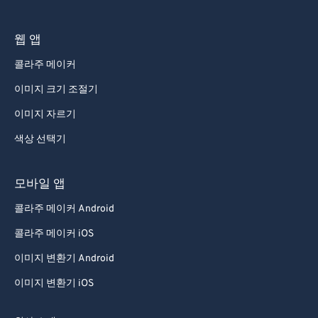
75
75
웹 앱
76
76
콜라주 메이커
77
77
이미지 크기 조절기
78
78
이미지 자르기
79
79
색상 선택기
80
80
81
81
모바일 앱
82
82
콜라주 메이커 Android
83
83
콜라주 메이커 iOS
84
84
이미지 변환기 Android
85
85
이미지 변환기 iOS
86
86
87
87