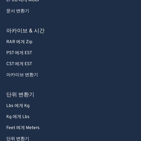
EPUB 에게 MOBI
61
61
문서 변환기
62
62
63
63
아카이브 & 시간
64
64
RAR 에게 Zip
65
65
PST 에게 EST
66
66
CST 에게 EST
67
67
아카이브 변환기
68
68
69
69
단위 변환기
70
70
Lbs 에게 Kg
71
71
Kg 에게 Lbs
72
72
Feet 에게 Meters
73
73
단위 변환기
74
74