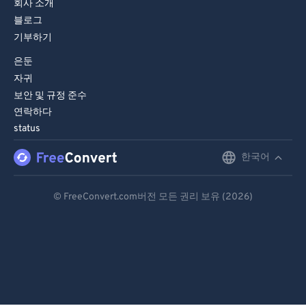
회사 소개
88
88
블로그
기부하기
89
89
은둔
90
90
자귀
91
91
보안 및 규정 준수
92
92
연락하다
status
93
93
94
94
한국어
English
95
95
Deutsch
© FreeConvert.com버전 모든 권리 보유 (2026)
96
96
Español
97
97
Français
98
98
Português
99
99
Italiano