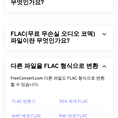
무엇인가요?
WAV(Waveform Audio)는 비압축 오디오 파일 중 가
장 널리 사용되는 디지털 오디오 형식입니다. WAV는
IBM과 Windows가
RIFF(Resource Interchange File
FLAC(무료 무손실 오디오 코덱)
Format)를
개선한 결과물입니다. WAV 파일은
M4A
와
파일이란 무엇인가요?
MP3
파일보다 훨씬 용량이 커서 휴대용 플레이어
에서 사용하기에는 적합하지 않습니다. 하지만 음질
은 M4A와 MP3보다 뛰어납니다.
무료 무손실 오디오 코덱(FLAC)은 오디오 파일의 크
기를 줄여주는 파일 형식으로, 이름에서 알 수 있듯이
WAV 파일을 어떻게 여나요?
다른 파일을 FLAC 형식으로 변환
"
무손실
"이라는 단어가 암시하듯이 음질이나 원본
데이터의 손실 없이 압축됩니다. FLAC은 파일을 원
WAV 파일을 여는 기본 플레이어는
Windows Media
본 크기의 약 50~70%로 압축하는
FreeConvert.com 다른 파일도 FLAC 형식으로 변환
알고리즘을
사용
Player
입니다. 또는
iTunes
,
VLC 미디어 플레이어
,
하여 이를 구현합니다.
할 수 있습니다.
QuickTime
등의 프로그램을 사용하여 WAV 파일을
열고 재생할 수도 있습니다.
FLAC 파일을 어떻게 여나요?
FLAC 변환기
3GA 에게 FLAC
WAV
파일은 압축되지 않은 고품질 파일이므로 음악
FLAC 파일을 여는 기본 프로그램은
VLC 미디어 플레
편집, 제작 및 편집 프로그램으로 가져오기에 적합합
이어
입니다. FLAC에 대한 다른 세부 정보로는 특허
M4P 에게 FLAC
RMI 에게 FLAC
니다.
UltraMixer는
WAV 파일이 원활하게 작동하는