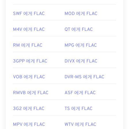
가 없고, 음악 재생이 가능하며,
전화 애플리케이션
유용한 링크:
프로그래밍 인터페이스(TAPI)
와 호환되고,
디지털
SWF 에게 FLAC
MOD 에게 FLAC
https://en.wikipedia.org/wiki/오디오_교환_파일_포
저작권 관리(DRM)가
적용되지 않는다는 점이 있습
맷
니다.
M4V 에게 FLAC
QT 에게 FLAC
https://www.file-extension.info/format/aifc
또한 FLAC을 구현할 수 있는
코덱으로
는 인코딩용
FFmpeg
,
Flake
,
FLACCL
, 디코딩용
Audiocogs가
RM 에게 FLAC
MPG 에게 FLAC
있습니다. 마지막으로, 이름에서 "무료"라는 단어가
암시하듯
FLAC은
오픈 소스
소프트웨어입니다.
3GPP 에게 FLAC
DIVX 에게 FLAC
개발자:
Xiph.Org Foundation
최초 출시:
2001년
VOB 에게 FLAC
DVR-MS 에게 FLAC
유용한 링크:
RMVB 에게 FLAC
ASF 에게 FLAC
https://en.wikipedia.org/wiki/FLAC
https://xiph.org/flac/
3G2 에게 FLAC
TS 에게 FLAC
MPV 에게 FLAC
WTV 에게 FLAC