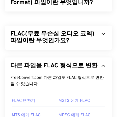
Format) 파일이란 무엇입니까?
AIFC(Audio Interchange File Format)는 AIFF의 압
축 버전입니다. AIFC의 주요 목적은 CD 품질의 오디
오와 악기 정보를 담는 것입니다. 때로는 AIFC와
FLAC(무료 무손실 오디오 코덱)
AIFF의 파일 확장자가 호환되는 것처럼 보이지만,
"C"로 끝나는 것이 올바른 명칭입니다.
파일이란 무엇인가요?
AIFC 파일을 어떻게 여나요?
무료 무손실 오디오 코덱(FLAC)은 오디오 파일의 크
기를 줄여주는 파일 형식으로, 이름에서 알 수 있듯이
AIFC 파일을 여는 데 가장 좋은 프로그램은
iTunes
다른 파일을 FLAC 형식으로 변환
"
무손실
"이라는 단어가 암시하듯이 음질이나 원본
입니다. 또 다른 좋은 선택은
VLC 미디어 플레이어
데이터의 손실 없이 압축됩니다. FLAC은 파일을 원
인데, Mac OS X와 ​​모바일을 포함한 대부분의 플랫폼
본 크기의 약 50~70%로 압축하는
FreeConvert.com 다른 파일도 FLAC 형식으로 변환
알고리즘을
사용
에서 작동하는 안정적인 프로그램입니다.
하여 이를 구현합니다.
할 수 있습니다.
특히 Windows에서는
QuickTime
과
Windows Media
FLAC 파일을 어떻게 여나요?
Player
도 AIFC 파일을 열 수 있습니다.
FLAC 변환기
M2TS 에게 FLAC
개발자:
Apple Inc.
FLAC 파일을 여는 기본 프로그램은
VLC 미디어 플레
이어
입니다. FLAC에 대한 다른 세부 정보로는 특허
최초 출시:
1988
MTS 에게 FLAC
MPEG 에게 FLAC