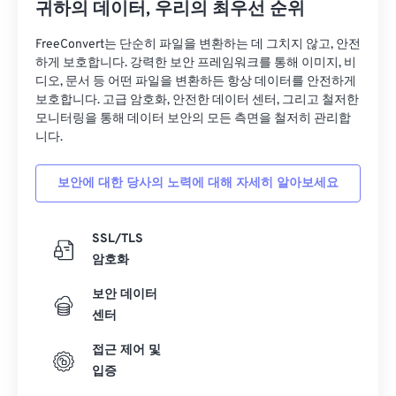
12
12
12
12
12
12
12
12
귀하의 데이터, 우리의 최우선 순위
13
13
13
13
13
13
13
13
FreeConvert는 단순히 파일을 변환하는 데 그치지 않고, 안전
하게 보호합니다. 강력한 보안 프레임워크를 통해 이미지, 비
14
14
14
14
14
14
14
14
디오, 문서 등 어떤 파일을 변환하든 항상 데이터를 안전하게
15
15
15
15
15
15
15
15
보호합니다. 고급 암호화, 안전한 데이터 센터, 그리고 철저한
모니터링을 통해 데이터 보안의 모든 측면을 철저히 관리합
16
16
16
16
16
16
16
16
니다.
17
17
17
17
17
17
17
17
보안에 대한 당사의 노력에 대해 자세히 알아보세요
18
18
18
18
18
18
18
18
19
19
19
19
19
19
19
19
SSL/TLS
20
20
20
20
20
20
20
20
암호화
21
21
21
21
21
21
21
21
보안 데이터
22
22
22
22
22
22
22
22
센터
23
23
23
23
23
23
23
23
접근 제어 및
24
24
24
24
24
24
입증