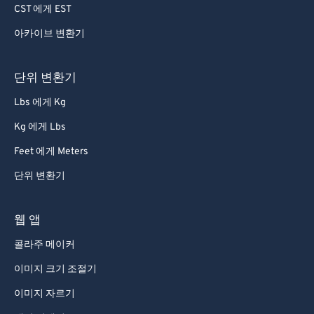
CST 에게 EST
65
65
아카이브 변환기
66
66
67
67
단위 변환기
68
68
Lbs 에게 Kg
69
69
Kg 에게 Lbs
70
70
Feet 에게 Meters
71
71
단위 변환기
72
72
73
73
웹 앱
74
74
콜라주 메이커
75
75
이미지 크기 조절기
76
76
이미지 자르기
77
77