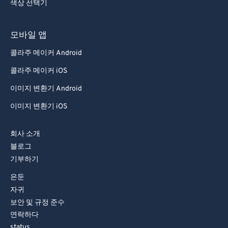
색상 선택기
78
78
79
79
모바일 앱
80
80
콜라주 메이커 Android
81
81
콜라주 메이커 iOS
82
82
이미지 변환기 Android
83
83
이미지 변환기 iOS
84
84
85
85
회사 소개
86
86
블로그
기부하기
87
87
은둔
88
88
자귀
89
89
보안 및 규정 준수
90
90
연락하다
status