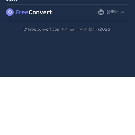
91
91
92
92
한국어
English
93
93
Deutsch
© FreeConvert.com버전 모든 권리 보유 (2026)
94
94
Español
95
95
Français
96
96
Português
97
97
98
98
Italiano
99
99
Dutch
日本語
简体中文
繁體中文