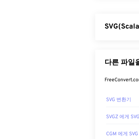
GIF(Graphics 
지를 형성하는 
압축을
사용하며,
댓글, 그리고 
SVG(Scal
많이 사용됩니다
GIF 파일
SVG(Scalab
(Extensible 
거의 모든 웹 
을 지원합니다. 
있습니다. 또한 G
미지 품질 저하 
Flash
보다 더 
특합니다. SVG
다.
GIF는 거의 모
SVG 파일
SVG 변환기
집 목적으로 GI
서는
SVG 파일은
Microsoft
Fir
GIF를 여세요.
또한 SVG는 X
SVGZ 에게 SV
하세요.
트 편집기에서 X
CGM 에게 SVG