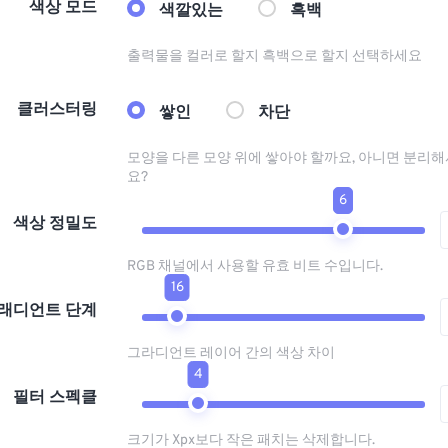
색상 모드
색깔있는
흑백
출력물을 컬러로 할지 흑백으로 할지 선택하세요
클러스터링
쌓인
차단
모양을 다른 모양 위에 쌓아야 할까요, 아니면 분리해
요?
6
색상 정밀도
RGB 채널에서 사용할 유효 비트 수입니다.
16
래디언트 단계
그라디언트 레이어 간의 색상 차이
4
필터 스펙클
크기가 Xpx보다 작은 패치는 삭제합니다.