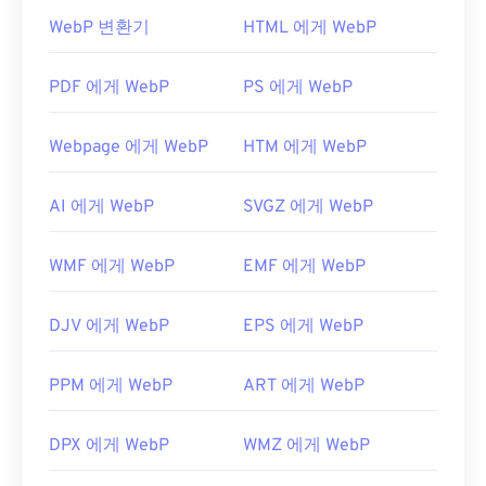
같은 다른 이미지 형식에 비해 뚜렷한 장점이 있습니
WebP 변환기
HTML 에게 WebP
다. 또한 GIF는 iPhone과 iPad를 포함한 Apple 모바
WebP 파일을 어떻게 여나요?
일 기기에서 열리기 때문에
Adobe Flash
보다 더 널
리 사용됩니다.
WebP 파일을 여는 기본 프로그램은 여러 플랫폼에
PDF 에게 WebP
PS 에게 WebP
서 작동하는
Google Chrome(크롬)
입니다. WebP 파
일은
GIMP
와
Microsoft Paint
에서도 자동으로 열립
Webpage 에게 WebP
HTM 에게 WebP
GIF는 거의 모든 이미지 뷰어 애플리케이션, 웹 브라
니다. Chrome을 제외한 모든 웹 브라우저는 WebP
우저, 운영 체제에서 쉽게 열 수 있습니다. 편집 목적
형식을 지원합니다.
AI 에게 WebP
SVGZ 에게 WebP
으로 GIF를 열려면
Adobe Photoshop
과 같은 애플
다른 무료 뷰어로는
Pixelmator
와
Photopea가
있습
리케이션을 사용하세요. Windows에서는
Microsoft
니다.
Corel PaintShop Pro
도 사용해 보세요.
Photos
, Adobe
Photoshop Elements
, Roxio
WMF 에게 WebP
EMF 에게 WebP
IrfanView
,
Windows Photo Viewer
,
Adobe
Creator
NXT Pro
등을 사용하여 GIF를 여세요.
Photoshop을
사용하기 전에 WebP 파일을 여는 플러
macOS에서는
Adobe Illustrator를
포함한 Adobe 이
DJV 에게 WebP
EPS 에게 WebP
그인을 설치해야 합니다.
미지 뷰어 및 편집기를 사용하세요.
개발자:
Google
PPM 에게 WebP
ART 에게 WebP
최초 출시:
2010년 9월
개발자:
CompuServe, Inc.
유용한 링크:
DPX 에게 WebP
WMZ 에게 WebP
최초 출시:
1987년 6월 15일
WebP 압축에 대한 Google 개발자 문서
https://en.wikipedia.org/wiki/GIF