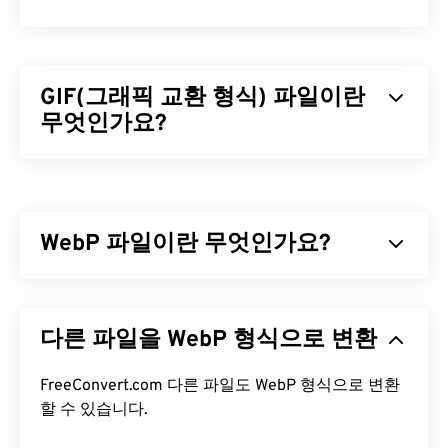
GIF(그래픽 교환 형식) 파일이란
무엇인가요?
GIF(Graphics Interchange Format)는
RGB 색상 모
델을
사용하여
픽셀을
기반으로 간단한 이미지를 형
성하는 비트맵 파일 형식의 한 유형입니다. 비압축
WebP 파일이란 무엇인가요?
BMP
파일 형식과 달리 GIF는
무손실 압축을
사용하
며, 오디오 없이 애니메이션을 지원합니다. GIF는 광
고, 소셜 미디어의 감정 기반 댓글, 그리고 인터넷에
WebP는
예측 압축을
사용하여 웹 페이지와 모바일
서 흔히 입소문을 타고 퍼지는 밈(meme)과 같은 애
애플리케이션에 적합한 이미지를 생성하는 오픈 소
다른 파일을 WebP 형식으로 변환
니메이션 형태로 가장 많이 사용됩니다.
스 파일 형식입니다. WebP 이미지는
JPEG(JPG)
및
PNG(Portable Network Graphics)
파일보다 최대
GIF 파일을 어떻게 여나요?
30% 더 작지만 시각적 품질은 비슷합니다. WebP 이
FreeConvert.com 다른 파일도 WebP 형식으로 변환
미지는 웹 페이지와 모바일 애플리케이션에서 빠르
할 수 있습니다.
거의 모든 웹 브라우저가 GIF를 지원하므로 PNG와
게 로드됩니다.