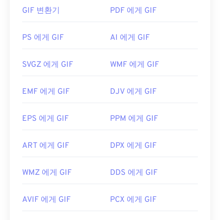
니메이션 형태로 가장 많이 사용됩니다.
HEIC를 실행하세요.
GIF 변환기
PDF 에게 GIF
GIF 파일을 어떻게 여나요?
HEIC를 여는 데 가장 좋은 대체 프로그램은 여러 플
PS 에게 GIF
AI 에게 GIF
랫폼에서 작동하는
XnView MP
입니다.
거의 모든 웹 브라우저가 GIF를 지원하므로 PNG와
개발자:
Moving Picture Experts Group(MPEG)
같은 다른 이미지 형식에 비해 뚜렷한 장점이 있습니
SVGZ 에게 GIF
WMF 에게 GIF
다. 또한 GIF는 iPhone과 iPad를 포함한 Apple 모바
최초 출시:
2013
일 기기에서 열리기 때문에
Adobe Flash
보다 더 널
EMF 에게 GIF
DJV 에게 GIF
리 사용됩니다.
EPS 에게 GIF
PPM 에게 GIF
GIF는 거의 모든 이미지 뷰어 애플리케이션, 웹 브라
우저, 운영 체제에서 쉽게 열 수 있습니다. 편집 목적
ART 에게 GIF
DPX 에게 GIF
으로 GIF를 열려면
Adobe Photoshop
과 같은 애플
리케이션을 사용하세요. Windows에서는
Microsoft
WMZ 에게 GIF
DDS 에게 GIF
Photos
, Adobe
Photoshop Elements
, Roxio
Creator
NXT Pro
등을 사용하여 GIF를 여세요.
macOS에서는
Adobe Illustrator를
포함한 Adobe 이
AVIF 에게 GIF
PCX 에게 GIF
미지 뷰어 및 편집기를 사용하세요.