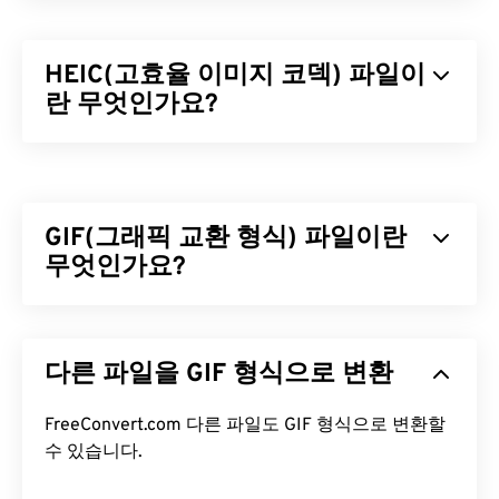
HEIC(고효율 이미지 코덱) 파일이
란 무엇인가요?
고효율 이미지 코덱(HEIC)은 Apple이 2017년
iOS 11
출시 당시 채택한 HEIF의 변형입니다. HEIC의 주요
장점은 JPEG(JPG)보다 저장 공간이 적으면서도 이
GIF(그래픽 교환 형식) 파일이란
미지 품질이 저하되지 않는다는 것입니다. HEIC와
HEIF는 모두
무엇인가요?
고효율 비디오 코딩(HEVC)을
기반으로
합니다.
GIF(Graphics Interchange Format)는
RGB 색상 모
HEIC 파일을 어떻게 여나요?
델을
사용하여
픽셀을
기반으로 간단한 이미지를 형
다른 파일을 GIF 형식으로 변환
성하는 비트맵 파일 형식의 한 유형입니다. 비압축
HEIC는
Apple iOS
및
macOS
,
iOS 11
,
macOS High
BMP
파일 형식과 달리 GIF는
무손실 압축을
사용하
Sierra
,
Apple Photos
,
Apple Preview
와 같은 관련
며, 오디오 없이 애니메이션을 지원합니다. GIF는 광
FreeConvert.com 다른 파일도 GIF 형식으로 변환할
애플리케이션과 운영 체제에서 기본적으로 실행됩니
고, 소셜 미디어의 감정 기반 댓글, 그리고 인터넷에
수 있습니다.
다.
Android OS
도 HEIC를 지원합니다. Microsoft
서 흔히 입소문을 타고 퍼지는 밈(meme)과 같은 애
Windows에서는
Zoner Photo Studio를
사용하여