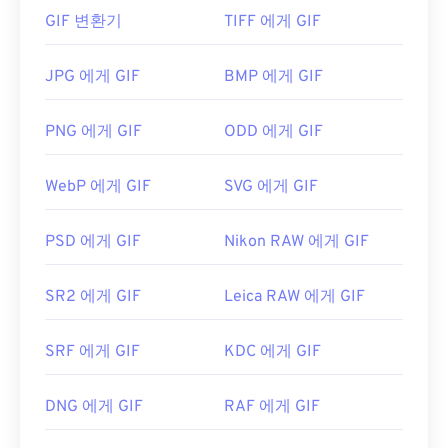
니메이션 형태로 가장 많이 사용됩니다.
PTX를 JPEG(JPG)로 변환하려면
PTX to JPG
,
GIF 변환기
TIFF 에게 GIF
BatchPhoto
또는
HDR Darkroom을
사용하세요.
GIF 파일을 어떻게 여나요?
PDF를 만들려면
PTX to PDF
또는
Adobe InDesign
JPG 에게 GIF
BMP 에게 GIF
을
사용하세요.
거의 모든 웹 브라우저가 GIF를 지원하므로 PNG와
개발자:
Ricoh Imaging Company, LTD.
같은 다른 이미지 형식에 비해 뚜렷한 장점이 있습니
PNG 에게 GIF
ODD 에게 GIF
다. 또한 GIF는 iPhone과 iPad를 포함한 Apple 모바
최초 출시: 1992년 9월 18일
일 기기에서 열리기 때문에
Adobe Flash
보다 더 널
귀하의 웹사이트에 완벽한 기사를 작성하려면 항상
WebP 에게 GIF
SVG 에게 GIF
리 사용됩니다.
온라인 HTML 편집기를
사용하세요!
PSD 에게 GIF
Nikon RAW 에게 GIF
GIF는 거의 모든 이미지 뷰어 애플리케이션, 웹 브라
우저, 운영 체제에서 쉽게 열 수 있습니다. 편집 목적
SR2 에게 GIF
Leica RAW 에게 GIF
으로 GIF를 열려면
Adobe Photoshop
과 같은 애플
리케이션을 사용하세요. Windows에서는
Microsoft
SRF 에게 GIF
KDC 에게 GIF
Photos
, Adobe
Photoshop Elements
, Roxio
Creator
NXT Pro
등을 사용하여 GIF를 여세요.
macOS에서는
Adobe Illustrator를
포함한 Adobe 이
DNG 에게 GIF
RAF 에게 GIF
미지 뷰어 및 편집기를 사용하세요.