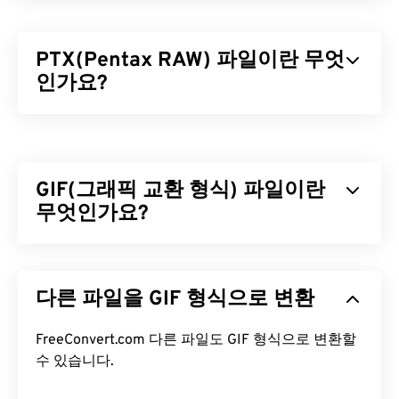
PTX(Pentax RAW) 파일이란 무엇
인가요?
펜탁스 RAW(PTX)는 일부
펜탁스 디지털 카메라
에
서 생성되는 대용량의 무편집 무압축 이미지 파일 형
식입니다. RAW 이미지 작업은 고품질 이미지, 정보
GIF(그래픽 교환 형식) 파일이란
복구 기능, 손쉬운 보정 기능 등 다양한
장점
을
제공
합니다.
무엇인가요?
PTX 파일을 어떻게 여나요?
GIF(Graphics Interchange Format)는
RGB 색상 모
델을
사용하여
픽셀을
기반으로 간단한 이미지를 형
PTX 파일을 여는 데 가장 적합한 프로그램은
다른 파일을 GIF 형식으로 변환
성하는 비트맵 파일 형식의 한 유형입니다. 비압축
Microsoft Windows에서 작동하도록 설계되었습니
BMP
파일 형식과 달리 GIF는
무손실 압축을
사용하
다. 먼저, 이 파일 형식을 여는 기본 프로그램인
며, 오디오 없이 애니메이션을 지원합니다. GIF는 광
FreeConvert.com 다른 파일도 GIF 형식으로 변환할
ACDSee Photo Manager를
사용해 보세요. 또 다른
고, 소셜 미디어의 감정 기반 댓글, 그리고 인터넷에
수 있습니다.
좋은 선택지로는
HDR Darkroom
이 있습니다.
서 흔히 입소문을 타고 퍼지는 밈(meme)과 같은 애