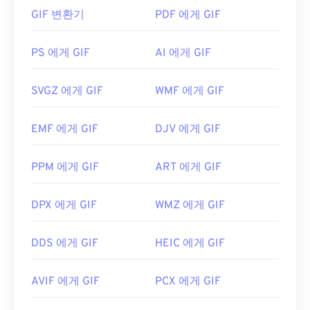
니메이션 형태로 가장 많이 사용됩니다.
습니다.
GIF 변환기
PaintShop Pro
도 EPS 파일을 여는 데 매우
PDF 에게 GIF
유용한 프로그램입니다.
CorelDraw Graphics Suite
,
GIF 파일을 어떻게 여나요?
XnView
, OpenOffice.org
Draw
,
Blender
에서도
PS 에게 GIF
AI 에게 GIF
EPS를 지원합니다.
거의 모든 웹 브라우저가 GIF를 지원하므로 PNG와
같은 다른 이미지 형식에 비해 뚜렷한 장점이 있습니
SVGZ 에게 GIF
WMF 에게 GIF
다. 또한 GIF는 iPhone과 iPad를 포함한 Apple 모바
EPS는 AI, JPEG(
EPS를 JPG로 변환
), PNG, GIF,
일 기기에서 열리기 때문에
Adobe Flash
보다 더 널
TIFF, SVG, PDF 등 다양한 파일 형식으로 변환할 수
EMF 에게 GIF
DJV 에게 GIF
리 사용됩니다.
있습니다. EPS는 Adobe에서 개발했습니다. 따라서
EPS 변환에 가장 적합한 프로그램은 Adobe 애플리
PPM 에게 GIF
ART 에게 GIF
케이션, 특히 Illustrator, Photoshop,
InDesign
입니
GIF는 거의 모든 이미지 뷰어 애플리케이션, 웹 브라
다. Adobe가 아닌 무료 프로그램으로는 FreeConvert
우저, 운영 체제에서 쉽게 열 수 있습니다. 편집 목적
DPX 에게 GIF
WMZ 에게 GIF
의
Image Converter
가 있습니다.
으로 GIF를 열려면
Adobe Photoshop
과 같은 애플
리케이션을 사용하세요. Windows에서는
Microsoft
DDS 에게 GIF
HEIC 에게 GIF
Photos
, Adobe
Photoshop Elements
, Roxio
개발자:
Adobe Inc.
Creator
NXT Pro
등을 사용하여 GIF를 여세요.
macOS에서는
Adobe Illustrator를
포함한 Adobe 이
AVIF 에게 GIF
PCX 에게 GIF
최초 출시:
1992년
미지 뷰어 및 편집기를 사용하세요.