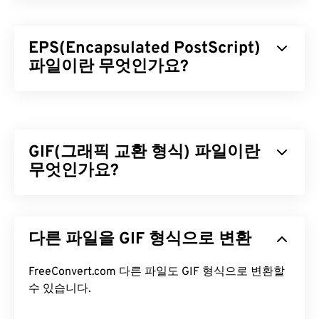
EPS(Encapsulated PostScript)
파일이란 무엇인가요?
EPS(Encapsulated PostScript)는
벡터
이미지를 그
리기 위한 텍스트 및 그래픽 기반 명령어를 포함하는
파일 형식입니다. EPS 파일에는 최종 이미지의 모양
GIF(그래픽 교환 형식) 파일이란
을 표시하는 캡슐화된 이미지도 포함되어 있어, 이미
지를 완전히 열 수 있는 적절한 소프트웨어가 없더라
무엇인가요?
도 저해상도 미리보기를 제공합니다. EPS는 일반적
으로 드라이 그래픽이라고 하는 대형 하드카피 그래
GIF(Graphics Interchange Format)는
RGB 색상 모
픽을 제작하는 데 사용됩니다.
델을
사용하여
픽셀을
기반으로 간단한 이미지를 형
다른 파일을 GIF 형식으로 변환
성하는 비트맵 파일 형식의 한 유형입니다. 비압축
EPS 파일을 어떻게 여나요?
BMP
파일 형식과 달리 GIF는
무손실 압축을
사용하
며, 오디오 없이 애니메이션을 지원합니다. GIF는 광
FreeConvert.com 다른 파일도 GIF 형식으로 변환할
EPS는 비교적 오래된 파일 형식으로, 많은 응용 프로
고, 소셜 미디어의 감정 기반 댓글, 그리고 인터넷에
수 있습니다.
그램에서 열립니다. EPS 파일을 여는 기본 프로그램
서 흔히 입소문을 타고 퍼지는 밈(meme)과 같은 애
으로는
Adobe Illustrator
와 Adobe
Photoshop
이 있