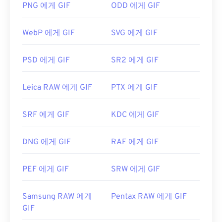
같은 다른 이미지 형식에 비해 뚜렷한 장점이 있습니
PNG 에게 GIF
ODD 에게 GIF
다. 또한 GIF는 iPhone과 iPad를 포함한 Apple 모바
일 기기에서 열리기 때문에
Adobe Flash
보다 더 널
WebP 에게 GIF
SVG 에게 GIF
리 사용됩니다.
PSD 에게 GIF
SR2 에게 GIF
GIF는 거의 모든 이미지 뷰어 애플리케이션, 웹 브라
우저, 운영 체제에서 쉽게 열 수 있습니다. 편집 목적
Leica RAW 에게 GIF
PTX 에게 GIF
으로 GIF를 열려면
Adobe Photoshop
과 같은 애플
리케이션을 사용하세요. Windows에서는
Microsoft
SRF 에게 GIF
KDC 에게 GIF
Photos
, Adobe
Photoshop Elements
, Roxio
Creator
NXT Pro
등을 사용하여 GIF를 여세요.
macOS에서는
Adobe Illustrator를
포함한 Adobe 이
DNG 에게 GIF
RAF 에게 GIF
미지 뷰어 및 편집기를 사용하세요.
PEF 에게 GIF
SRW 에게 GIF
개발자:
CompuServe, Inc.
Samsung RAW 에게
Pentax RAW 에게 GIF
최초 출시:
1987년 6월 15일
GIF
유용한 링크:
https://en.wikipedia.org/wiki/GIF