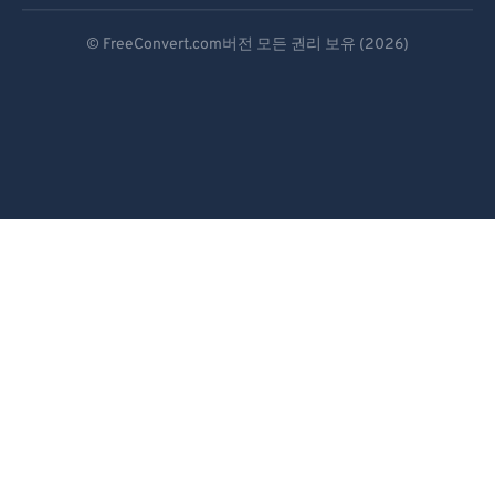
Deutsch
© FreeConvert.com버전 모든 권리 보유 (2026)
Español
Français
Português
Italiano
Dutch
日本語
简体中文
繁體中文
한국어
Svenska