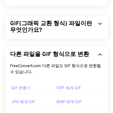
GIF(그래픽 교환 형식) 파일이란
무엇인가요?
GIF(Graphics Interchange Format)는
RGB 색상 모
델을
사용하여
픽셀을
기반으로 간단한 이미지를 형
다른 파일을 GIF 형식으로 변환
성하는 비트맵 파일 형식의 한 유형입니다. 비압축
BMP
파일 형식과 달리 GIF는
무손실 압축을
사용하
며, 오디오 없이 애니메이션을 지원합니다. GIF는 광
FreeConvert.com 다른 파일도 GIF 형식으로 변환할
고, 소셜 미디어의 감정 기반 댓글, 그리고 인터넷에
수 있습니다.
서 흔히 입소문을 타고 퍼지는 밈(meme)과 같은 애
니메이션 형태로 가장 많이 사용됩니다.
GIF 변환기
TIFF 에게 GIF
GIF 파일을 어떻게 여나요?
JPG 에게 GIF
BMP 에게 GIF
거의 모든 웹 브라우저가 GIF를 지원하므로 PNG와