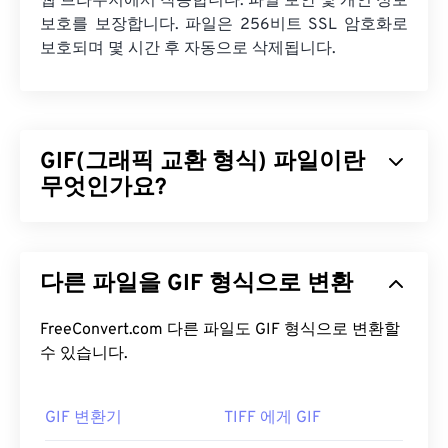
웹 브라우저에서 작동합니다. 파일 보안 및 개인 정보
보호를 보장합니다. 파일은 256비트 SSL 암호화로
보호되며 몇 시간 후 자동으로 삭제됩니다.
GIF(그래픽 교환 형식) 파일이란
무엇인가요?
GIF(Graphics Interchange Format)는
RGB 색상 모
델을
사용하여
픽셀을
기반으로 간단한 이미지를 형
다른 파일을 GIF 형식으로 변환
성하는 비트맵 파일 형식의 한 유형입니다. 비압축
BMP
파일 형식과 달리 GIF는
무손실 압축을
사용하
며, 오디오 없이 애니메이션을 지원합니다. GIF는 광
FreeConvert.com 다른 파일도 GIF 형식으로 변환할
고, 소셜 미디어의 감정 기반 댓글, 그리고 인터넷에
수 있습니다.
서 흔히 입소문을 타고 퍼지는 밈(meme)과 같은 애
니메이션 형태로 가장 많이 사용됩니다.
GIF 변환기
TIFF 에게 GIF