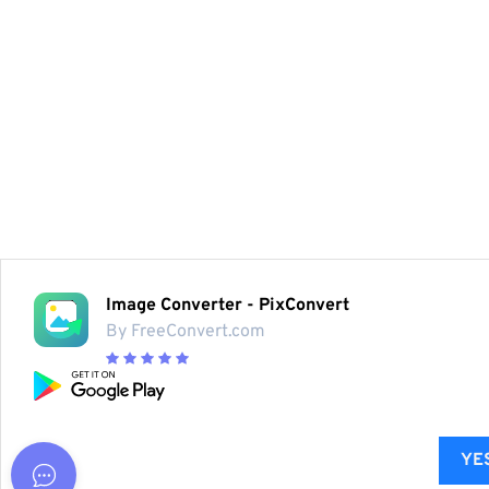
Image Converter - PixConvert
By FreeConvert.com
YES