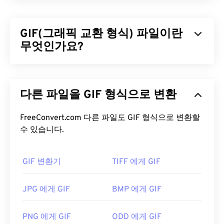
GIF(그래픽 교환 형식) 파일이란
무엇인가요?
GIF(Graphics Interchange Format)는
RGB 색상 모
델을
사용하여
픽셀을
기반으로 간단한 이미지를 형
다른 파일을 GIF 형식으로 변환
성하는 비트맵 파일 형식의 한 유형입니다. 비압축
BMP
파일 형식과 달리 GIF는
무손실 압축을
사용하
며, 오디오 없이 애니메이션을 지원합니다. GIF는 광
FreeConvert.com 다른 파일도 GIF 형식으로 변환할
고, 소셜 미디어의 감정 기반 댓글, 그리고 인터넷에
수 있습니다.
서 흔히 입소문을 타고 퍼지는 밈(meme)과 같은 애
니메이션 형태로 가장 많이 사용됩니다.
GIF 변환기
TIFF 에게 GIF
GIF 파일을 어떻게 여나요?
JPG 에게 GIF
BMP 에게 GIF
거의 모든 웹 브라우저가 GIF를 지원하므로 PNG와
같은 다른 이미지 형식에 비해 뚜렷한 장점이 있습니
PNG 에게 GIF
ODD 에게 GIF
다. 또한 GIF는 iPhone과 iPad를 포함한 Apple 모바