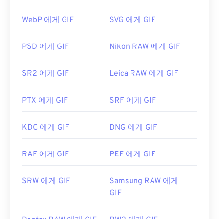
일 기기에서 열리기 때문에
Adobe Flash
보다 더 널
WebP 에게 GIF
SVG 에게 GIF
리 사용됩니다.
PSD 에게 GIF
Nikon RAW 에게 GIF
GIF는 거의 모든 이미지 뷰어 애플리케이션, 웹 브라
우저, 운영 체제에서 쉽게 열 수 있습니다. 편집 목적
SR2 에게 GIF
Leica RAW 에게 GIF
으로 GIF를 열려면
Adobe Photoshop
과 같은 애플
리케이션을 사용하세요. Windows에서는
Microsoft
PTX 에게 GIF
SRF 에게 GIF
Photos
, Adobe
Photoshop Elements
, Roxio
Creator
NXT Pro
등을 사용하여 GIF를 여세요.
macOS에서는
Adobe Illustrator를
포함한 Adobe 이
KDC 에게 GIF
DNG 에게 GIF
미지 뷰어 및 편집기를 사용하세요.
RAF 에게 GIF
PEF 에게 GIF
개발자:
CompuServe, Inc.
SRW 에게 GIF
Samsung RAW 에게
최초 출시:
1987년 6월 15일
GIF
유용한 링크:
https://en.wikipedia.org/wiki/GIF