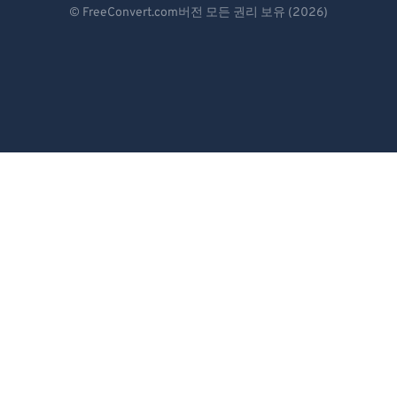
© FreeConvert.com버전 모든 권리 보유 (2026)
Español
Français
Português
Italiano
Dutch
日本語
简体中文
繁體中文
한국어
Svenska