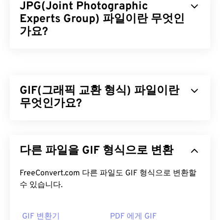
JPG(Joint Photographic
Experts Group) 파일이란 무엇인
가요?
JPG(Joint Photographic Experts Group)는 사진과
그래픽을 압축하는 알고리즘을 사용하는 보편적인
파일 형식입니다. JPG는 뛰어난 압축률 덕분에 널리
GIF(그래픽 교환 형식) 파일이란
사용됩니다. 따라서 JPG 파일은 크기가 비교적 작아
인터넷 전송 및 웹사이트 사용에 매우 적합합니다. 저
무엇인가요?
희의
JPEG 압축
도구를 사용하면 파일 크기를 최대
80%까지 줄일 수 있습니다!
GIF(Graphics Interchange Format)는
RGB 색상 모
델을
사용하여
픽셀을
기반으로 간단한 이미지를 형
더 나은 압축률이 필요하다면
JPG를 WebP로
변환할
다른 파일을 GIF 형식으로 변환
성하는 비트맵 파일 형식의 한 유형입니다. 비압축
수 있습니다. WebP는 최신이고 압축률이 더 높은 파
BMP
파일 형식과 달리 GIF는
무손실 압축을
사용하
일 형식입니다.
며, 오디오 없이 애니메이션을 지원합니다. GIF는 광
FreeConvert.com 다른 파일도 GIF 형식으로 변환할
고, 소셜 미디어의 감정 기반 댓글, 그리고 인터넷에
수 있습니다.
JPG 파일을 어떻게 여나요?
서 흔히 입소문을 타고 퍼지는 밈(meme)과 같은 애
니메이션 형태로 가장 많이 사용됩니다.
거의 모든 이미지 뷰어 프로그램과 애플리케이션은
GIF 변환기
PDF 에게 GIF