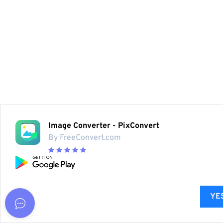
Image Converter - PixConvert
By FreeConvert.com
YES