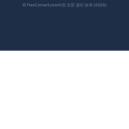
Deutsch
© FreeConvert.com버전 모든 권리 보유 (2026)
Español
Français
Português
Italiano
Dutch
日本語
简体中文
繁體中文
한국어
Svenska