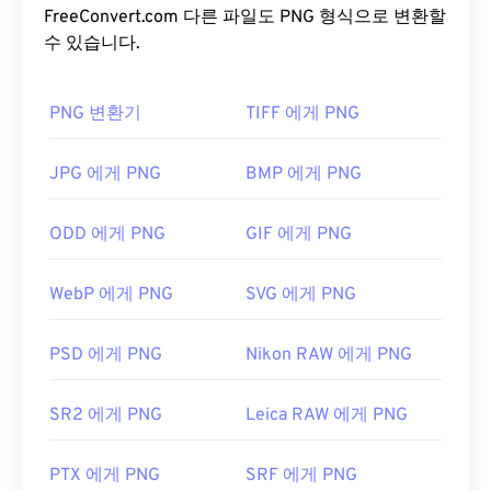
에 사용하기 적합합니다. PNG는 투명도가 더 높은 애
FreeConvert.com 다른 파일도 PNG 형식으로 변환할
니메이션도 지원합니다(
수 있습니다.
GIF를 APNG로
변환하는 방
법을 확인해 보세요). PNG를 사용하면 다음과 같은
이점이 있습니다. 또한 PNG는
무손실 압축을
사용하
PNG 변환기
TIFF 에게 PNG
는
개방형 포맷
입니다.
PNG 파일을 어떻게 여나요?
JPG 에게 PNG
BMP 에게 PNG
일반적으로 PNG 파일은 운영 체제의 기본 이미지 뷰
ODD 에게 PNG
GIF 에게 PNG
어에서 열립니다. PNG 파일은 모든 웹 브라우저에서
도 쉽게 볼 수 있습니다. PNG 파일을 여는 데 문제가
WebP 에게 PNG
SVG 에게 PNG
있는 경우
PNG-JPG
,
PNG-WebP
또는
PNG-BMP
변
환기를 사용하세요.
PSD 에게 PNG
Nikon RAW 에게 PNG
GIMP
나
Adobe Photoshop
과 같은 대체 프로그램은
SR2 에게 PNG
Leica RAW 에게 PNG
PNG 파일을 열고 편집하는 데 유용합니다. PNG 파일
은 다른 파일 형식보다 크기가 약간 크므로 웹 페이지
PTX 에게 PNG
SRF 에게 PNG
에 추가할 때는 주의해야 합니다. PNG 파일의 흥미로