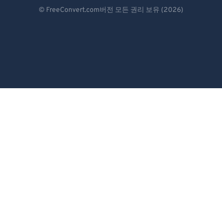
Deutsch
© FreeConvert.com버전 모든 권리 보유 (2026)
Español
Français
Português
Italiano
Dutch
日本語
简体中文
繁體中文
한국어
Svenska