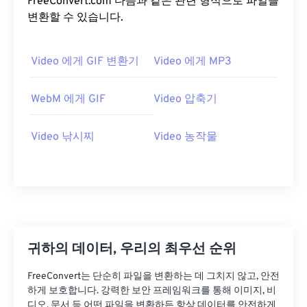
FreeConvert.com 다음과 같은 관련 형식으로 파일을
20
20
20
20
20
20
20
20
변환할 수 있습니다.
21
21
21
21
21
21
21
21
Video 에게 GIF 변환기
Video 에게 MP3
22
22
22
22
22
22
22
22
23
23
23
23
23
23
23
23
WebM 에게 GIF
Video 압축기
24
24
24
24
24
24
25
25
25
25
25
25
Video 낚시찌
Video 농작물
26
26
26
26
26
26
27
27
27
27
27
27
28
28
28
28
28
28
29
29
29
29
29
29
귀하의 데이터, 우리의 최우선 순위
30
30
30
30
30
30
31
31
31
31
31
31
FreeConvert는 단순히 파일을 변환하는 데 그치지 않고, 안전
하게 보호합니다. 강력한 보안 프레임워크를 통해 이미지, 비
32
32
32
32
32
32
디오, 문서 등 어떤 파일을 변환하든 항상 데이터를 안전하게