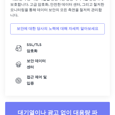
33
33
33
33
33
33
보호합니다. 고급 암호화, 안전한 데이터 센터, 그리고 철저한
모니터링을 통해 데이터 보안의 모든 측면을 철저히 관리합
34
34
34
34
34
34
니다.
35
35
35
35
35
35
보안에 대한 당사의 노력에 대해 자세히 알아보세요
36
36
36
36
36
36
37
37
37
37
37
37
SSL/TLS
38
38
38
38
38
38
암호화
39
39
39
39
39
39
보안 데이터
40
40
40
40
40
40
센터
41
41
41
41
41
41
접근 제어 및
42
42
42
42
42
42
입증
43
43
43
43
43
43
44
44
44
44
44
44
45
45
45
45
45
45
대기열이나 광고 없이 대용량 파