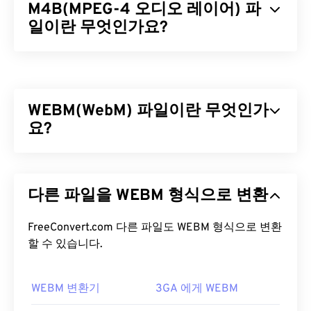
M4B(MPEG-4 오디오 레이어) 파
일이란 무엇인가요?
MPEG-4 오디오 레이어(M4B)는 오디오북과 팟캐스
트를 저장하는 파일 형식으로, 주로 iTunes에서 제공
되는 오디오북과 팟캐스트를 저장합니다. 이 파일 형
WEBM(WebM) 파일이란 무엇인가
식의 장점은 MPEG-Audio Layer III(
MP3
)와 달리 디
지털 북마크를 저장할 수 있다는 것입니다. 이 기능을
요?
사용하면 마치 인쇄된 책의 실제 북마크처럼 나중에
일시 정지하고 다시 시작할 수 있습니다!
WebM(WEBM)은 웹용으로 설계된
무료 라이선스
파
일 컨테이너입니다. 특히 HTML5와 호환되도록 설계
M4B 파일을 어떻게 여나요?
다른 파일을 WEBM 형식으로 변환
되었습니다. 챕터, 캡션, 자막, 메타데이터 태그, 스트
리밍, 첨부 파일, 3D 코덱, 3D 컨테이너 및 하드웨어
M4B 파일을 여는 기본 프로그램은
iTunes
입니다.
플레이어를 지원합니다. WEBM은 비디오 스트림을
FreeConvert.com 다른 파일도 WEBM 형식으로 변환
여러 플랫폼에서 접속할 수 있는
VLC 미디어 플레이
VP8
할 수 있습니다.
또는
VP9
코덱으로, 오디오 스트림을
Vorbis
또
어는
Mac OS X와 ​​모바일에서 모두 작동하는 매우 안
는
Opus
코덱으로 압축합니다.
정적인 옵션입니다.
WEBM 변환기
3GA 에게 WEBM
WEBM 파일을 어떻게 여나요?
Windows에서는
Windows Media Player
,