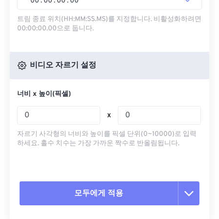
00
:
00
:
00
.
00
트림 종료 위치(HH:MM:SS.MS)를 지정합니다. 비활성화하려면
00:00:00.00으로 둡니다.
비디오 자르기 설정
너비 x 높이(픽셀)
x
자르기 사각형의 너비와 높이를 픽셀 단위(0~10000)로 입력
하세요. 홀수 치수는 가장 가까운 짝수로 반올림됩니다.
모두에게 적용
모든 옵션 재설정