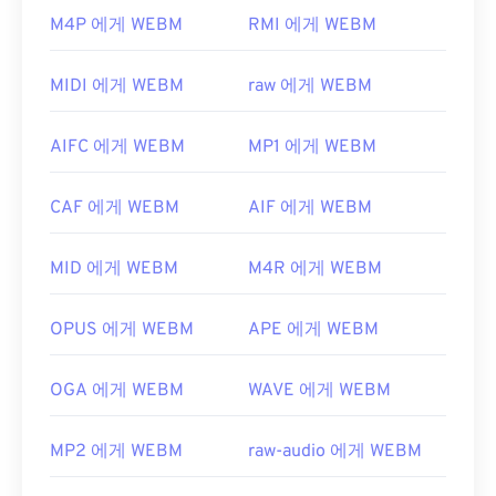
MediaMonkey
,
Winamp
,
Helium Music Manager
등
VLC 미디어 플레이어
와
MPlayer는
모든 운영 체제
M4P 에게 WEBM
RMI 에게 WEBM
여러 옵션을 사용할 수 있습니다.
(OS)에서 WEBM 파일을 열 수 있습니다. WEBM 파일
개발자:
Apple Inc.
을 여는 다른 좋은 방법으로는 Microsoft Windows
MIDI 에게 WEBM
raw 에게 WEBM
OS용
Winamp
와 Mac OS X용
Elmedia가
있습니다.
최초 출시:
1999년
Microsoft 브라우저에는 WebM
코덱이
내장되어 있
유용한 링크:
AIFC 에게 WEBM
MP1 에게 WEBM
지 않습니다. 따라서
코덱을
별도로 설치해야 합니다.
https://www.lifewire.com/what-is-m4b-format-
하지만 대부분의 브라우저는 WEBM 파일을 지원합
2438562
CAF 에게 WEBM
AIF 에게 WEBM
니다.
https://www.lifewire.com/m4b-file-2621958
개발자:
Google
;
CoreCodec, Inc
.
MID 에게 WEBM
M4R 에게 WEBM
최초 출시:
2010년
유용한 링크:
OPUS 에게 WEBM
APE 에게 WEBM
https://en.wikipedia.org/wiki/WebM
OGA 에게 WEBM
WAVE 에게 WEBM
https://tools.google.com/dlpage/webmmf/
MP2 에게 WEBM
raw-audio 에게 WEBM