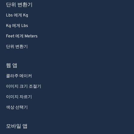
단위 변환기
86
86
Lbs 에게 Kg
87
87
Kg 에게 Lbs
88
88
Feet 에게 Meters
89
89
단위 변환기
90
90
91
91
웹 앱
92
92
콜라주 메이커
93
93
이미지 크기 조절기
94
94
이미지 자르기
95
95
색상 선택기
96
96
97
97
모바일 앱
98
98